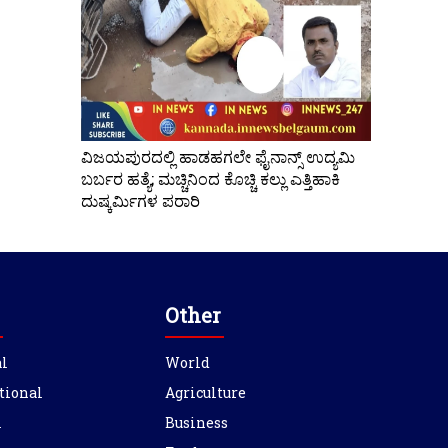
ವಿಜಯಪುರದಲ್ಲಿ ಹಾಡಹಗಲೇ ಫೈನಾನ್ಸ್ ಉದ್ಯಮಿ
ಬರ್ಬರ ಹತ್ಯೆ; ಮಚ್ಚಿನಿಂದ ಕೊಚ್ಚಿ ಕಲ್ಲು ಎತ್ತಿಹಾಕಿ
ದುಷ್ಕರ್ಮಿಗಳ ಪರಾರಿ
Other
l
World
tional
Agriculture
l
Business