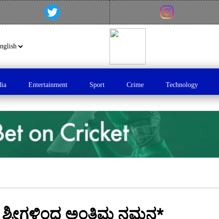
dia
Entertainment
Sport
Crime
Technology
ಕೇರಿ ಶ್ರೀಗಳಿಂದ ಅಂತಿಮ ನಮನ*