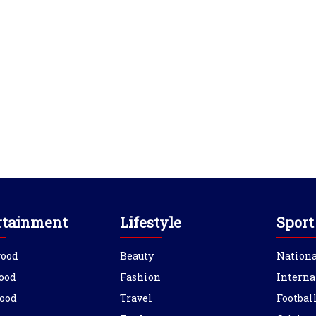
rtainment
Lifestyle
Sport
wood
Beauty
Nationa
ood
Fashion
Interna
ood
Travel
Footbal