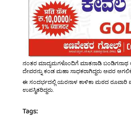
ನಂತರ ಮಾದ್ಯಮಗಳೊಂದಿಗೆ ಮಾತನಾಡಿ ಬಂಡಿಗನಾಥ ಅನ
ದೇವರನ್ನು ಕಂಡ ಮಹಾ ಸಾಧಕರಾಗಿದ್ದರು ಅವರ ಅಗಲ
ಈ ಸಂದರ್ಭದಲ್ಲಿ ಯರನಾಳ ಕಾಳಿಕಾ ಮಠದ ರೂವಾರಿ 
ಉಪಸ್ಥಿತರಿದ್ದರು.
Tags: