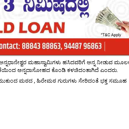
್ನಧಾನೇಶ್ವರ ಮಹಾಸ್ವಾಮಿಗಳು ಹಸಿದವರಿಗೆ ಅನ್ನ ನೀಡುವ ಮೂಲ
ಿಕೆಯಿಂದ ಅನ್ನದಾಸೋಹದ ಕೊಂಡಿ ಕಳಚಿದಂತಾಗಿದೆ ಎಂದರು.
ಮುಕುಂದ ಮಠದ , ಹಿರೇಮಠ ಗುರುಗಳು ಸೇರಿದಂತೆ ಭಕ್ತ ಸಮೂಹ