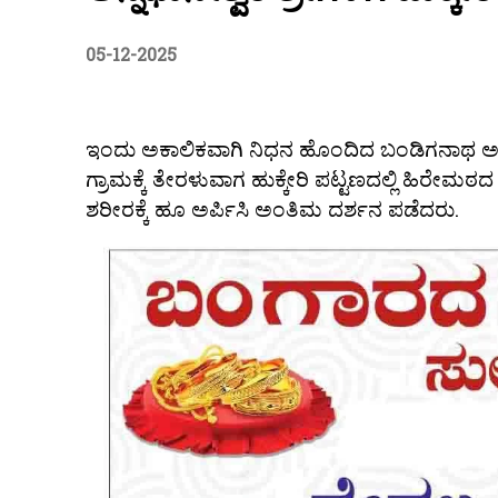
05-12-2025
ಇಂದು ಅಕಾಲಿಕವಾಗಿ ನಿಧನ ಹೊಂದಿದ ಬಂಡಿಗನಾಥ ಅನ್ನಧ
ಗ್ರಾಮಕ್ಕೆ ತೇರಳುವಾಗ ಹುಕ್ಕೇರಿ ಪಟ್ಟಣದಲ್ಲಿ ಹಿರೇ
ಶರೀರಕ್ಕೆ ಹೂ ಅರ್ಪಿಸಿ ಅಂತಿಮ ದರ್ಶನ ಪಡೆದರು.