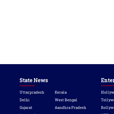
State News
Ente
Uttarpradesh
Kerala
Holly
Delhi
West Bengal
Tollyw
Gujarat
Aandhra Pradesh
Bollyw