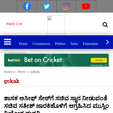
Watch Live
Home
Coronavirus
Politics
India
Entertainment
Spo
Home
>>
News
>>
gokak
gokak
ಶಾಸಕ ಆಸೀಫ್ ಸೇಠ್‌ಗೆ ಸಚಿವ ಸ್ಥಾನ ನೀಡುವಂತೆ
ಸಚಿವ ಸತೀಶ್ ಜಾರಕಿಹೊಳಿಗೆ ಆಗ್ರಹಿಸಿದ ಮುಸ್ಲಿಂ