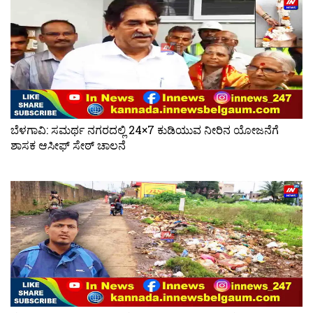
ಬೆಳಗಾವಿ: ಸಮರ್ಥ ನಗರದಲ್ಲಿ 24×7 ಕುಡಿಯುವ ನೀರಿನ ಯೋಜನೆಗೆ
ಶಾಸಕ ಆಸೀಫ್ ಸೇಠ್ ಚಾಲನೆ