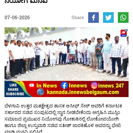
ನಿಯೋಗ ಮನವಿ
07-06-2026
Share
ಬೆಳಗಾವಿ ಉತ್ತರ ಮತಕ್ಷೇತ್ರದ ಶಾಸಕ ಆಸೀಫ್ ಸೇಠ್ ಅವರಿಗೆ ಕರ್ನಾಟಕ
ಸರ್ಕಾರದ ಸಚಿವ ಸಂಪುಟದಲ್ಲಿ ಸ್ಥಾನ ನೀಡಬೇಕೆಂದು ಆಗ್ರಹಿಸಿ ಮುಸ್ಲಿಂ
ಸಮಾಜದ ಪ್ರಮುಖರ ನಿಯೋಗವು ಗೋಕಾಕಿನಲ್ಲಿ ಲೋಕೋಪಯೋಗಿ
ಹಾಗೂ ಜಿಲ್ಲಾ ಉಸ್ತುವಾರಿ ಸಚಿವ ಸತೀಶ್ ಜಾರಕಿಹೊಳಿ ಅವರನ್ನು ಭೇಟಿ
ಮಾಡಿ ಮನವಿ ಸಲ್ಲಿಸಿದೆ.