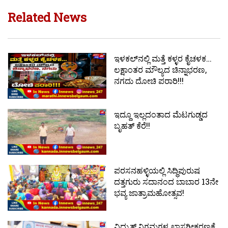
Related News
ಇಳಕಲ್‌ನಲ್ಲಿ ಮತ್ತೆ ಕಳ್ಳರ ಕೈಚಳಕ…
ಲಕ್ಷಾಂತರ ಮೌಲ್ಯದ ಚಿನ್ನಾಭರಣ,
ನಗದು ದೋಚಿ ಪರಾರಿ!!!
ಇದ್ದೂ ಇಲ್ಲದಂತಾದ ಮೆಟಗುಡ್ಡದ
ಬೃಹತ್ ಕೆರೆ!!
ಪರಸನಹಳ್ಳಿಯಲ್ಲಿ ಸಿದ್ಧಿಪುರುಷ
ದತ್ತಗುರು ಸದಾನಂದ ಬಾಬಾರ 13ನೇ
ಭವ್ಯ ಜಾತ್ರಾಮಹೋತ್ಸವ!
ವಿದ್ಯುತ್ ನಿಗಮಗಳ ಖಾಸಗೀಕರಣಕ್ಕೆ