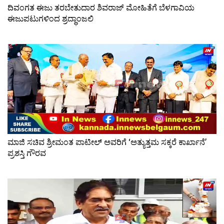
ದಿವಂಗತ ಈಜು ತರಬೇತುದಾರ ಶಿವರಾಜ್ ಮೋಹಿತೆಗೆ ಬೆಳಗಾವಿಯ
ಈಜುಪಟುಗಳಿಂದ ಶ್ರದ್ಧಾಂಜಲಿ
ಮಾಜಿ ಸಚಿವ ಶ್ರೀಮಂತ ಪಾಟೀಲ್ ಅವರಿಗೆ ‘ಅತ್ಯುತ್ತಮ ಸಕ್ಕರೆ ಕಾರ್ಖಾನೆ’
ಪ್ರಶಸ್ತಿ ಗೌರವ