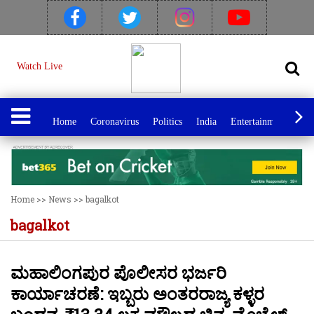
Watch Live
Home
Coronavirus
Politics
India
Entertainment
Spo
Home
>>
News
>>
bagalkot
bagalkot
ಮಹಾಲಿಂಗಪುರ ಪೊಲೀಸರ ಭರ್ಜರಿ
ಕಾರ್ಯಾಚರಣೆ: ಇಬ್ಬರು ಅಂತರರಾಜ್ಯ ಕಳ್ಳರ