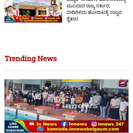
ಮುಂದಾದ ರಾಜ್ಯ ಸರ್ಕಾರ;
ಬೀದಿಗಿಳಿದು ಹೋರಾಟಕ್ಕೆ ಸಜ್ಜಾದ
ರೈತರು!
Trending News