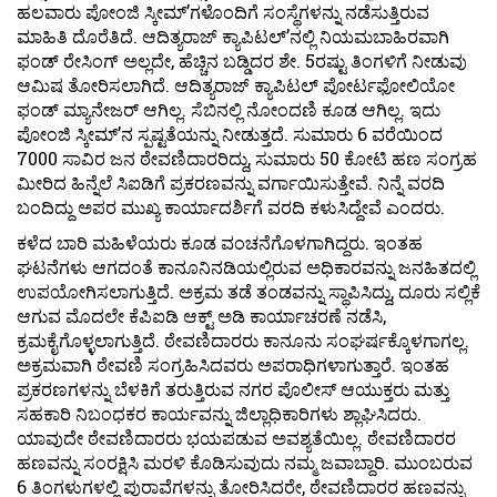
ಹಲವಾರು ಪೋಂಜಿ ಸ್ಕೀಮ್’ಗಳೊಂದಿಗೆ ಸಂಸ್ಥೆಗಳನ್ನು ನಡೆಸುತ್ತಿರುವ
ಮಾಹಿತಿ ದೊರೆತಿದೆ. ಆದಿತ್ಯರಾಜ್ ಕ್ಯಾಪಿಟಲ್’ನಲ್ಲಿ ನಿಯಮಬಾಹಿರವಾಗಿ
ಫಂಡ್ ರೇಸಿಂಗ್ ಅಲ್ಲದೇ, ಹೆಚ್ಚಿನ ಬಡ್ಡಿದರ ಶೇ. 5ರಷ್ಟು ತಿಂಗಳಿಗೆ ನೀಡುವು
ಆಮಿಷ ತೋರಿಸಲಾಗಿದೆ. ಆದಿತ್ಯರಾಜ್ ಕ್ಯಾಪಿಟಲ್ ಪೋರ್ಟಫೋಲಿಯೋ
ಫಂಡ್ ಮ್ಯಾನೇಜರ್ ಆಗಿಲ್ಲ. ಸೆಬಿನಲ್ಲಿ ನೋಂದಣಿ ಕೂಡ ಆಗಿಲ್ಲ. ಇದು
ಪೋಂಜಿ ಸ್ಕೀಮ್’ನ ಸ್ಪಷ್ಟತೆಯನ್ನು ನೀಡುತ್ತದೆ. ಸುಮಾರು 6 ವರೆಯಿಂದ
7000 ಸಾವಿರ ಜನ ಠೇವಣಿದಾರರಿದ್ದು, ಸುಮಾರು 50 ಕೋಟಿ ಹಣ ಸಂಗ್ರಹ
ಮೀರಿದ ಹಿನ್ನೆಲೆ ಸಿಐಡಿಗೆ ಪ್ರಕರಣವನ್ನು ವರ್ಗಾಯಿಸುತ್ತೇವೆ. ನಿನ್ನೆ ವರದಿ
ಬಂದಿದ್ದು ಅಪರ ಮುಖ್ಯ ಕಾರ್ಯಾದರ್ಶಿಗೆ ವರದಿ ಕಳುಸಿದ್ದೇವೆ ಎಂದರು.
ಕಳೆದ ಬಾರಿ ಮಹಿಳೆಯರು ಕೂಡ ವಂಚನೆಗೊಳಗಾಗಿದ್ದರು. ಇಂತಹ
ಘಟನೆಗಳು ಆಗದಂತೆ ಕಾನೂನಿನಡಿಯಲ್ಲಿರುವ ಅಧಿಕಾರವನ್ನು ಜನಹಿತದಲ್ಲಿ
ಉಪಯೋಗಿಸಲಾಗುತ್ತಿದೆ. ಅಕ್ರಮ ತಡೆ ತಂಡವನ್ನು ಸ್ಥಾಪಿಸಿದ್ದು, ದೂರು ಸಲ್ಲಿಕೆ
ಆಗುವ ಮೊದಲೇ ಕೆಪಿಐಡಿ ಆಕ್ಟ್ ಅಡಿ ಕಾರ್ಯಾಚರಣೆ ನಡೆಸಿ,
ಕ್ರಮಕೈಗೊಳ್ಳಲಾಗುತ್ತಿದೆ. ಠೇವಣಿದಾರರು ಕಾನೂನು ಸಂಘರ್ಷಕ್ಕೊಳಗಾಗಲ್ಲ.
ಅಕ್ರಮವಾಗಿ ಠೇವಣಿ ಸಂಗ್ರಹಿಸಿದವರು ಅಪರಾಧಿಗಳಾಗುತ್ತಾರೆ. ಇಂತಹ
ಪ್ರಕರಣಗಳನ್ನು ಬೆಳಕಿಗೆ ತರುತ್ತಿರುವ ನಗರ ಪೊಲೀಸ್ ಆಯುಕ್ತರು ಮತ್ತು
ಸಹಕಾರಿ ನಿಬಂಧಕರ ಕಾರ್ಯವನ್ನು ಜಿಲ್ಲಾಧಿಕಾರಿಗಳು ಶ್ಲಾಘಿಸಿದರು.
ಯಾವುದೇ ಠೇವಣಿದಾರರು ಭಯಪಡುವ ಅವಶ್ಯತೆಯಿಲ್ಲ. ಠೇವಣಿದಾರರ
ಹಣವನ್ನು ಸಂರಕ್ಷಿಸಿ ಮರಳಿ ಕೊಡಿಸುವುದು ನಮ್ಮ ಜವಾಬ್ದಾರಿ. ಮುಂಬರುವ
6 ತಿಂಗಳುಗಳಲ್ಲಿ ಪುರಾವೆಗಳನ್ನು ತೋರಿಸಿದರೇ, ಠೇವಣಿದಾರರ ಹಣವನ್ನು