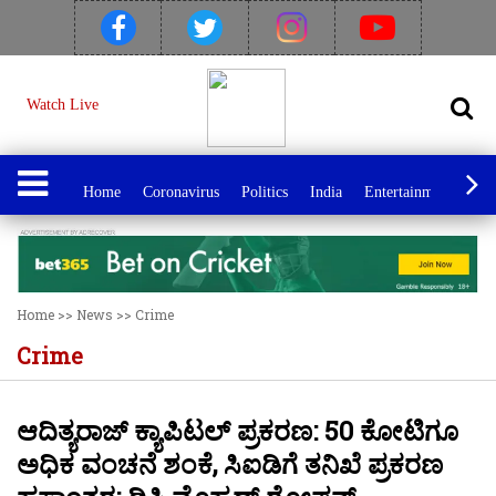
Watch Live
Home
Coronavirus
Politics
India
Entertainment
Spo
Home
>>
News
>>
Crime
Crime
ಆದಿತ್ಯರಾಜ್ ಕ್ಯಾಪಿಟಲ್ ಪ್ರಕರಣ: 50 ಕೋಟಿಗೂ
ಅಧಿಕ ವಂಚನೆ ಶಂಕೆ, ಸಿಐಡಿಗೆ ತನಿಖೆ ಪ್ರಕರಣ