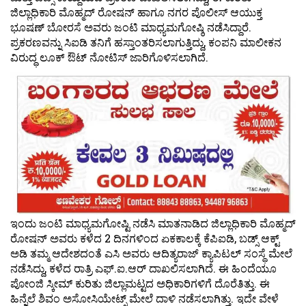
ಜಿಲ್ಲಾಧಿಕಾರಿ ಮೊಹ್ಮದ್ ರೋಷನ್ ಹಾಗೂ ನಗರ ಪೊಲೀಸ್ ಆಯುಕ್ತ
ಭೂಷಣ್ ಬೋರಸೆ ಅವರು ಜಂಟಿ ಮಾಧ್ಯಮಗೋಷ್ಠಿ ನಡೆಸಿದ್ದಾರೆ.
ಪ್ರಕರಣವನ್ನು ಸಿಐಡಿ ತನಿಗೆ ಹಸ್ತಾಂತರಿಸಲಾಗುತ್ತಿದ್ದು, ಕಂಪನಿ ಮಾಲೀಕನ
ವಿರುದ್ಧ ಲೂಕ್ ಔಟ್ ನೋಟಿಸ್ ಜಾರಿಗೊಳಿಸಲಾಗಿದೆ.
ಇಂದು ಜಂಟಿ ಮಾಧ್ಯಮಗೋಷ್ಟಿ ನಡೆಸಿ ಮಾತನಾಡಿದ ಜಿಲ್ಲಾಧಿಕಾರಿ ಮೊಹ್ಮದ್
ರೋಷನ್ ಅವರು ಕಳೆದ 2 ದಿನಗಳಿಂದ ಏಕಕಾಲಕ್ಕೆ ಕೆಪಿಐಡಿ, ಬಡ್ಸ್ ಆಕ್ಟ್
ಅಡಿ ತಮ್ಮ ಆದೇಶದಂತೆ ಎಸಿ ಅವರು ಆದಿತ್ಯರಾಜ್ ಕ್ಯಾಪಿಟಲ್ ಸಂಸ್ಥೆ ಮೇಲೆ
ನಡೆಸಿದ್ದು, ಕಳೆದ ರಾತ್ರಿ ಎಫ್.ಐ.ಆರ್ ದಾಖಲಿಸಲಾಗಿದೆ. ಈ ಹಿಂದೆಯೂ
ಪೋಂಜಿ ಸ್ಕೀಮ್ ಕುರಿತು ಜಿಲ್ಲಾಮಟ್ಟದ ಅಧಿಕಾರಿಗಳಿಗೆ ದೊರೆತಿತ್ತು. ಈ
ಹಿನ್ನೆಲೆ ಶಿವಂ ಅಸೋಸಿಯೇಟ್ಸ್ ಮೇಲೆ ದಾಳಿ ನಡೆಸಲಾಗಿತ್ತು. ಇದೇ ವೇಳೆ