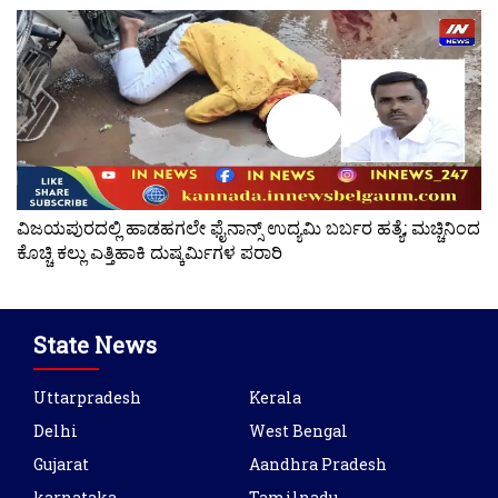
ವಿಜಯಪುರದಲ್ಲಿ ಹಾಡಹಗಲೇ ಫೈನಾನ್ಸ್ ಉದ್ಯಮಿ ಬರ್ಬರ ಹತ್ಯೆ; ಮಚ್ಚಿನಿಂದ
ಕೊಚ್ಚಿ ಕಲ್ಲು ಎತ್ತಿಹಾಕಿ ದುಷ್ಕರ್ಮಿಗಳ ಪರಾರಿ
State News
Uttarpradesh
Kerala
Delhi
West Bengal
Gujarat
Aandhra Pradesh
karnataka
Tamilnadu