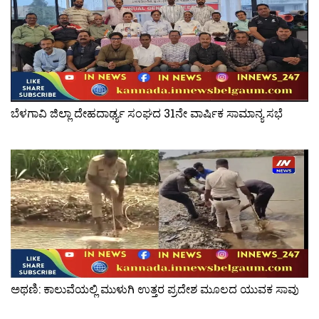
ಬೆಳಗಾವಿ ಜಿಲ್ಲಾ ದೇಹದಾರ್ಢ್ಯ ಸಂಘದ 31ನೇ ವಾರ್ಷಿಕ ಸಾಮಾನ್ಯ ಸಭೆ
ಅಥಣಿ: ಕಾಲುವೆಯಲ್ಲಿ ಮುಳುಗಿ ಉತ್ತರ ಪ್ರದೇಶ ಮೂಲದ ಯುವಕ ಸಾವು