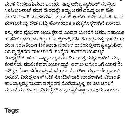
ಮರಳಿ ನೀಡಲಾಗುವುದು ಎಂದರು. ಇನ್ನು ಆದಿತ್ಯ ಕ್ಯಾಪಿಟಲ್ ಸಂಸ್ಥೆಯ
ಸಿಇಓ ಬಲರಾಜ್ ಮಾನೆ ದೇಶದಲ್ಲೇ ಇದ್ದು, ಅವರ ವಿರುದ್ಧ ಲುಕ್ ಔಟ್
ನೋಟಿಸ್ ಜಾರಿ ಮಾಡಲಾಗಿದೆ. ಎಲ್ಲ ಏರ್ ಪೋರ್ಟ್ ಗಳಿಗೆ ಮಾಹಿತಿ ‌ರವಾನೆ
ಮಾಡಲಾಗಿದ್ದು, ದೇಶ ಬಿಟ್ಟು ಹೋಗುದಂತೆ ಕ್ರಮಕೈಗೊಳ್ಳಲಾಗಿದೆ ಎಂದರು.
ಇನ್ನು ನಗರ ಪೊಲೀಸ್ ಆಯುಕ್ತರಾದ ಭೂಷಣ್ ಬೋರಸೆ ಅವರು ಸಹಾಯಕ
ಉಪನಿಬಂಧಕರ ದೂರಿನ್ವಯ ಬಡ್ಸ್ ಆಕ್ಟ್, ಕೆಪಿಐಡಿ ಆಕ್ಟ್ ಮತ್ತು ಭಾರತೀಯ
ದಂಡ ಸಂಹಿತೆಯಡಿ ಟಿಳಕವಾಡಿ ಪೊಲೀಸ್ ಠಾಣೆಯಲ್ಲಿ ಆದಿತ್ಯ ಕ್ಯಾಪಿಟಲ್ಸ್
ವಿರುದ್ಧ ಪ್ರಕರಣ ದಾಖಲಾಗಿದೆ. ಸಂಸ್ಥೆಯ ಕಾರ್ಯಾಲಯದಲ್ಲಿನ
ಕಂಪ್ಯೂಟರ್’ಗಳಿಂದ ಸಾಕ್ಷ್ಯವನ್ನು ನಾಶಪಡಿಸಲು ಪ್ರಯತ್ನಿಸಲಾಗಿದೆ. ಸದ್ಯ
ಕಂಪನಿಯ ಮಾಲೀಕ ಪರಾರಿಯಾಗಿದ್ದಾರೆ. ಆರ್.ಬಿ.ಐನೊಂದಿಗೆ ಯಾವುದೇ
ಅಧಿಕೃತ ನೋಂದಣಿಯನ್ನು ಸಂಸ್ಥೆಯೂ ಹೊಂದಿಲ್ಲ. ಈಗಾಗಲೇ ಪ್ರಮುಖ
ಆರೋಪಿ ವಿರುದ್ಧ ಲೂಕ್ ಔಟ್ ನೋಟಿಸ್ ಜಾರಿ ಮಾಡಲಾಗಿದೆ. ವಿಚಾರಣೆ
ಜಾರಿಯಲ್ಲಿದ್ದು, ಸರಿಯಾದ ಸ್ಪಂದನೆ ದೊರೆಯುತ್ತಿಲ್ಲ. ಈ ರೀತಿ ಜನರಿಗೆ
ವಂಚನೆ ಮಾಡುವರರ ವಿರುದ್ಧ ಕಠಿಣ ಕ್ರಮಕೈಗೊಳ್ಳಲಾಗುವುದು ಎಂದರು.
Tags: