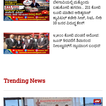
ಬೆಳಗಾವಿಯಲ್ಲಿ ಮತ್ತೊಂದು
ಬಹುಕೋಟಿ ಹಗರಣ… 211 ಕೋಟಿ
ಲೂಟಿ ಮಾಡಿದ ಆದಿತ್ಯರಾಜ್
ಕ್ಯಾಪಿಟಲ್ ಕಚೇರಿ ಸೀಜ್, ಸಿಇಓ ಸೇರಿ
10 ಜನರ ವಿರುದ್ಧ ಕೇಸ್!
೪,೫೦೦ ಕೋಟಿ ವಂಚನೆ ಆರೋಪ:
ಜೂನ್ 9ರವರೆಗೆ ಶಿವಾನಂದ
ನೀಲಣ್ಣವರ್‌ಗೆ ನ್ಯಾಯಾಂಗ ಬಂಧನ!
Trending News