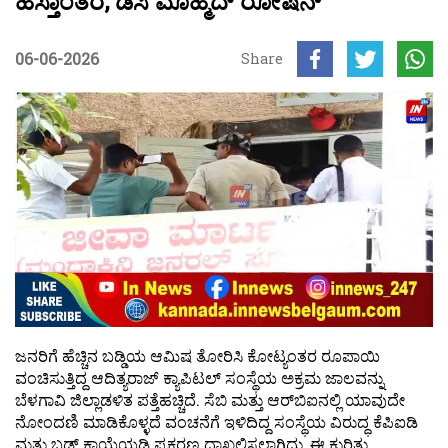
ಹಸ್ತಾಂತರ; ಡಿಸಿ ಮೊಹ್ಮದ್ ರೋಷನ್
06-06-2026
Share
ಜನರಿಗೆ ಹೆಚ್ಚಿನ ಬಡ್ಡಿಯ ಆಮಿಷ ತೋರಿಸಿ ಕೋಟ್ಯಂತರ ರೂಪಾಯಿ
ವಂಚಿಸುತ್ತಿದ್ದ ಆದಿತ್ಯರಾಜ್ ಕ್ಯಾಪಿಟಲ್ ಸಂಸ್ಥೆಯ ಅಕ್ರಮ ಜಾಲವನ್ನು
ಬೆಳಗಾವಿ ಜಿಲ್ಲಾಡಳಿತ ಪತ್ತೆಹಚ್ಚಿದೆ. ಸೆಬಿ ಮತ್ತು ಆರ್‌ಬಿಐನಲ್ಲಿ ಯಾವುದೇ
ನೋಂದಣಿ ಮಾಡಿಕೊಳ್ಳದೆ ವಂಚನೆಗೆ ಇಳಿದಿದ್ದ ಸಂಸ್ಥೆಯ ವಿರುದ್ಧ ಕೆಪಿಐಡಿ
ಮತ್ತು ಬಡ್ಸ್ ಕಾಯ್ದೆಯಡಿ ಪ್ರಕರಣ ದಾಖಲಿಸಲಾಗಿದ್ದು, ಈ ಕುರಿತು