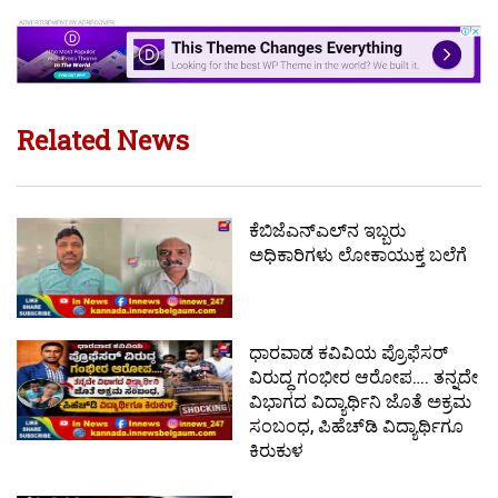
Related News
ಕೆಬಿಜೆಎನ್‌ಎಲ್‌ನ ಇಬ್ಬರು
ಅಧಿಕಾರಿಗಳು ಲೋಕಾಯುಕ್ತ ಬಲೆಗೆ
ಧಾರವಾಡ ಕವಿವಿಯ ಪ್ರೊಫೆಸರ್
ವಿರುದ್ಧ ಗಂಭೀರ ಆರೋಪ…. ತನ್ನದೇ
ವಿಭಾಗದ ವಿದ್ಯಾರ್ಥಿನಿ ಜೊತೆ ಅಕ್ರಮ
ಸಂಬಂಧ, ಪಿಹೆಚ್‌ಡಿ ವಿದ್ಯಾರ್ಥಿಗೂ
ಕಿರುಕುಳ