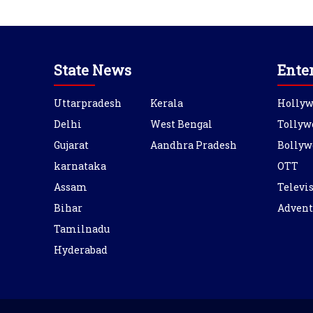
State News
Ente
Uttarpradesh
Kerala
Holly
Delhi
West Bengal
Tollyw
Gujarat
Aandhra Pradesh
Bollyw
karnataka
OTT
Assam
Televi
Bihar
Advent
Tamilnadu
Hyderabad