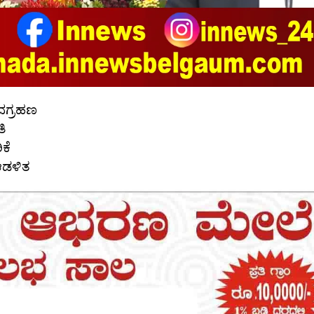
ದಗ್ರಹಣ
ತಿ
ಕೆ
 ಆಡಳಿತ