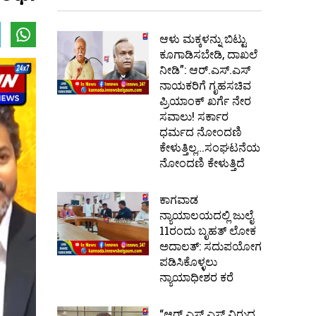
ಆಳು ಮಕ್ಕಳನ್ನು ಬಿಟ್ಟು
ಕೂಗಾಡಿಸಬೇಡಿ, ದಾಖಲೆ
ನೀಡಿ”: ಆರ್.ಎಸ್.ಎಸ್
ನಾಯಕರಿಗೆ ಗೃಹಸಚಿವ
ಪ್ರಿಯಾಂಕ್ ಖರ್ಗೆ ನೇರ
ಸವಾಲು! ಸರ್ಕಾರ
ಧರ್ಮದ ನೋಂದಣಿ
ಕೇಳುತ್ತಿಲ್ಲ…ಸಂಘಟನೆಯ
ನೋಂದಣಿ ಕೇಳುತ್ತಿದೆ
ಕಾಗವಾಡ
ನ್ಯಾಯಾಲಯದಲ್ಲಿ ಜುಲೈ
11ರಂದು ಬೃಹತ್ ಲೋಕ
ಅದಾಲತ್: ಸದುಪಯೋಗ
ಪಡಿಸಿಕೊಳ್ಳಲು
ನ್ಯಾಯಾಧೀಶರ ಕರೆ
“ಆರ್.ಎಸ್.ಎಸ್ ವಿರುದ್ಧ