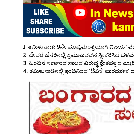
1. ತಮಿಳುನಾಡು 9ನೇ ಮುಖ್ಯಮಂತ್ರಿಯಾಗಿ ವಿಜಯ್ ಪ
2. ದೇವರ ಹೆಸರಿನಲ್ಲಿ ಪ್ರಮಾಣವಚನ ಸ್ವೀಕರಿಸಿದ ಥಳಪ
3. ಹಿಂದಿನ ಸರ್ಕಾರದ ಸಾಲದ ವಿರುದ್ಧ ಶ್ವೇತಪತ್ರದ ಎಚ್ಚರಿ
4. ತಮಿಳುನಾಡಿನಲ್ಲಿ ಇಂದಿನಿಂದ ‘ಟಿವಿಕೆ’ ಪಾರದರ್ಶಕ