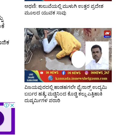
ಅಥಣಿ: ಕಾಲುವೆಯಲ್ಲಿ ಮುಳುಗಿ ಉತ್ತರ ಪ್ರದೇಶ
ಮೂಲದ ಯುವಕ ಸಾವು
ನು
ಕೆ
ಾಜಿಕ
ವಿಜಯಪುರದಲ್ಲಿ ಹಾಡಹಗಲೇ ಫೈನಾನ್ಸ್ ಉದ್ಯಮಿ
ಬರ್ಬರ ಹತ್ಯೆ; ಮಚ್ಚಿನಿಂದ ಕೊಚ್ಚಿ ಕಲ್ಲು ಎತ್ತಿಹಾಕಿ
ದುಷ್ಕರ್ಮಿಗಳ ಪರಾರಿ