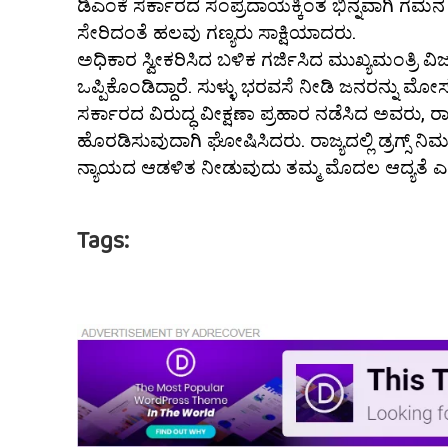
ಡಿಎಂಕೆ ಸರ್ಕಾರದ ಸಂಪ್ರದಾಯಕ್ಕಿಂತ ಭಿನ್ನವಾಗಿ ಗಮನ ಸೆಳ
ಸೇರಿದಂತೆ ಹಲವು ಗಣ್ಯರು ಸಾಕ್ಷಿಯಾದರು.
ಅಧಿಕಾರ ಸ್ವೀಕರಿಸಿದ ಬಳಿಕ ಗರ್ಜಿಸಿದ ಮುಖ್ಯಮಂತ್ರ
ಒಪ್ಪಿಕೊಂಡಿದ್ದಾರೆ. ಸುಳ್ಳು ಭರವಸೆ ನೀಡಿ ಜನರನ್ನು 
ಸರ್ಕಾರದ ವಿರುದ್ಧ ವೀಕ್ಷಣಾ ಪ್ರಹಾರ ನಡೆಸಿದ ಅವರು, ರಾ
ಹೊರಡಿಸುವುದಾಗಿ ಘೋಷಿಸಿದರು. ರಾಜ್ಯದಲ್ಲಿ ಡ್ರಗ್ಸ್
ನ್ಯಾಯದ ಆಡಳಿತ ನೀಡುವುದು ತಮ್ಮ ಮೊದಲ ಆದ್ಯತೆ 
Tags: