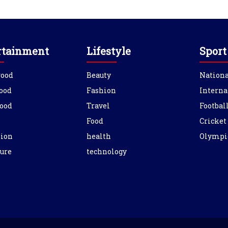
rtainment
Lifestyle
Sport
wood
Beauty
Nationa
ood
Fashion
Interna
ood
Travel
Footbal
Food
Cricket
sion
health
Olympi
ure
technology