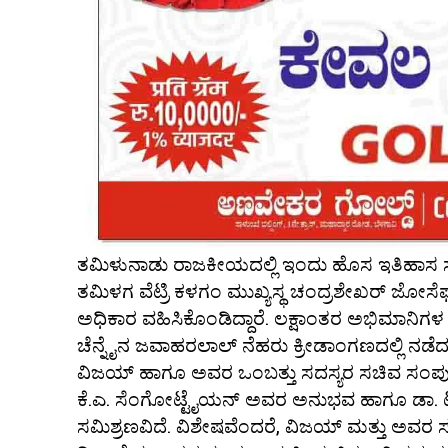
ತಮಿಳುನಾಡು ರಾಜಕೀಯದಲ್ಲಿ ಇಂದು ಹೊಸ ಇತಿಹಾಸ ಸೃ
ತಮಿಳಗ ವೆಟ್ರಿ ಕಳಗಂ ಮುಖ್ಯಸ್ಥ ಚಂದ್ರಶೇಖರ್ ಜೋ
ಅಧಿಕಾರ ವಹಿಸಿಕೊಂಡಿದ್ದಾರೆ. ಲಕ್ಷಾಂತರ ಅಭಿಮಾನಿಗಳ
ಚೆನ್ನೈನ ಜವಾಹರಲಾಲ್ ನೆಹರು ಕ್ರೀಡಾಂಗಣದಲ್ಲಿ ನಡೆ
ವಿಜಯ್ ಹಾಗೂ ಅವರ ಒಂಬತ್ತು ಸದಸ್ಯರ ಸಚಿವ ಸಂಪು
ಕೆ.ಎ. ಸೆಂಗೋಟ್ಟೈಯನ್ ಅವರ ಅನುಭವ ಹಾಗೂ ಡಾ. ಟಿ
ಸಮಿಶ್ರಣವಿದೆ. ವಿಶೇಷವೆಂದರೆ, ವಿಜಯ್ ಮತ್ತು ಅವರ 