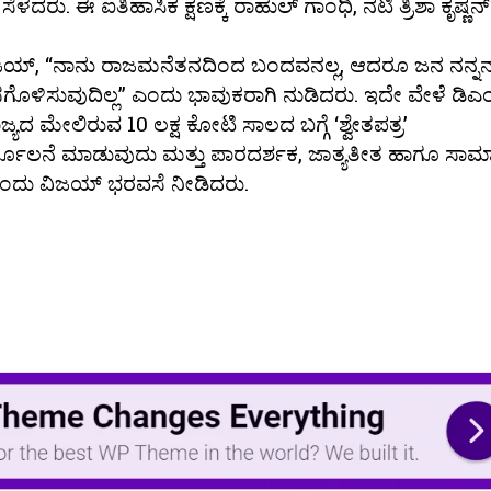
ೆದರು. ಈ ಐತಿಹಾಸಿಕ ಕ್ಷಣಕ್ಕೆ ರಾಹುಲ್ ಗಾಂಧಿ, ನಟಿ ತ್ರಿಶಾ ಕೃಷ್ಣನ್
ಿ ವಿಜಯ್, “ನಾನು ರಾಜಮನೆತನದಿಂದ ಬಂದವನಲ್ಲ, ಆದರೂ ಜನ ನನ್ನನ್
ಮೋಸಗೊಳಿಸುವುದಿಲ್ಲ” ಎಂದು ಭಾವುಕರಾಗಿ ನುಡಿದರು. ಇದೇ ವೇಳೆ ಡಿಎಂ
ಜ್ಯದ ಮೇಲಿರುವ 10 ಲಕ್ಷ ಕೋಟಿ ಸಾಲದ ಬಗ್ಗೆ ‘ಶ್ವೇತಪತ್ರ’
 ನಿರ್ಮೂಲನೆ ಮಾಡುವುದು ಮತ್ತು ಪಾರದರ್ಶಕ, ಜಾತ್ಯತೀತ ಹಾಗೂ ಸಾಮ
ಎಂದು ವಿಜಯ್ ಭರವಸೆ ನೀಡಿದರು.