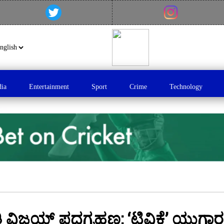
dia
Entertainment
Sport
Crime
Technology
 ವಿಜಯ್ ಪದಗ್ರಹಣ: ‘ಟಿವಿಕೆ’ ಯುಗಾ