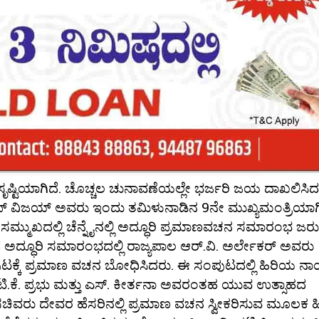
ಷ್ಟಿಯಾಗಿದೆ. ಚೊಚ್ಚಲ ಚುನಾವಣೆಯಲ್ಲೇ ಭರ್ಜರಿ ಜಯ ದಾಖಲಿಸಿದ
ಸೆಫ್ ವಿಜಯ್ ಅವರು ಇಂದು ತಮಿಳುನಾಡಿನ 9ನೇ ಮುಖ್ಯಮಂತ್ರಿಯಾಗ
 ಸಮ್ಮುಖದಲ್ಲಿ ಚೆನ್ನೈನಲ್ಲಿ ಅದ್ಧೂರಿ ಪ್ರಮಾಣವಚನ ಸಮಾರಂಭ ಜರು
ದ ಅದ್ಧೂರಿ ಸಮಾರಂಭದಲ್ಲಿ ರಾಜ್ಯಪಾಲ ಆರ್.ವಿ. ಅರ್ಲೇಕರ್ ಅವರು
ಟಕ್ಕೆ ಪ್ರಮಾಣ ವಚನ ಬೋಧಿಸಿದರು. ಈ ಸಂಪುಟದಲ್ಲಿ ಹಿರಿಯ ನ
.ಕೆ. ಪ್ರಭು ಮತ್ತು ಎಸ್. ಕೀರ್ತನಾ ಅವರಂತಹ ಯುವ ಉತ್ಸಾಹದ
ಸಚಿವರು ದೇವರ ಹೆಸರಿನಲ್ಲಿ ಪ್ರಮಾಣ ವಚನ ಸ್ವೀಕರಿಸುವ ಮೂಲಕ ಹ