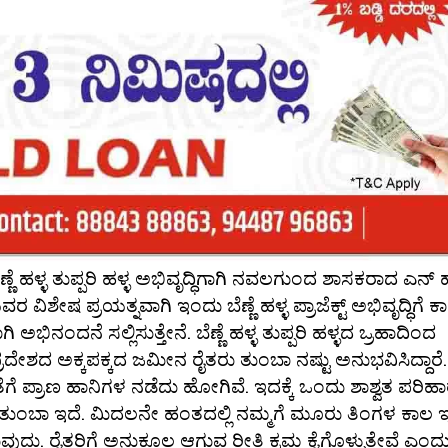
್ಣೆ ಹಳ್ಳ ತುಪ್ಪರಿ ಹಳ್ಳ ಅಭಿವೃದ್ಧಿಗಾಗಿ‌ ನವಲಗುಂದ ಶಾಸಕರಾದ ಎನ್ 
ರ ವಿಶೇಷ ಪ್ರಯತ್ನವಾಗಿ ಇಂದು ಬೆಣ್ಣೆ ಹಳ್ಳ ಪ್ರಾಜೆಕ್ಟ್ ಅಭಿವೃದ್ಧಿಗೆ ಕ
ಿನಂದನೆ ಸಲ್ಲಿಸುತ್ತೇನೆ. ಬೆಣ್ಣೆ ಹಳ್ಳ ತುಪ್ಪರಿ ಹಳ್ಳದ ಒ್ರಹಾದಿಂದ
ರದೇಶದ ಅಕ್ಕಪಕ್ಕದ ಜಮೀನ ರೈತರು ತುಂಬಾ ನಷ್ಟು ಅನುಭವಿಸಿದ್ದಾರೆ.
ೆಗೆ ಪ್ರಾಣ ಹಾನಿಗಳ ನಡೆದು ಹೋಗಿವೆ. ಇದಕ್ಕೆ ಒಂದು ಶಾಶ್ವತ ಪರಿಹ
್ನ ತುಂಬಾ ಇದೆ. ಮಿದಲನೇ ಹಂತದಲ್ಲಿ ನಮ್ಮಗೆ ಮೂರು ತಿಂಗಳ ಕಾಲ ಇ
ವುದು. ರೈತರಿಗೆ ಅನುಕೂಲ ಆಗುವ ರೀತಿ ಕ್ರಮ ಕೈಗೊಳ್ಳುತ್ತೇವೆ ಎಂದ