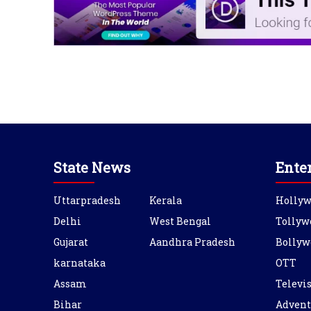
State News
Ente
Uttarpradesh
Kerala
Holly
Delhi
West Bengal
Tollyw
Gujarat
Aandhra Pradesh
Bollyw
karnataka
OTT
Assam
Televi
Bihar
Advent