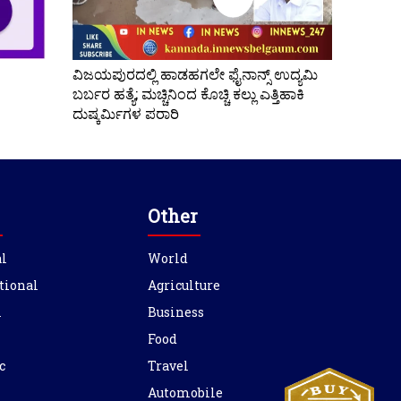
ವಿಜಯಪುರದಲ್ಲಿ ಹಾಡಹಗಲೇ ಫೈನಾನ್ಸ್ ಉದ್ಯಮಿ
ಬರ್ಬರ ಹತ್ಯೆ; ಮಚ್ಚಿನಿಂದ ಕೊಚ್ಚಿ ಕಲ್ಲು ಎತ್ತಿಹಾಕಿ
ದುಷ್ಕರ್ಮಿಗಳ ಪರಾರಿ
Other
l
World
tional
Agriculture
l
Business
Food
c
Travel
Automobile