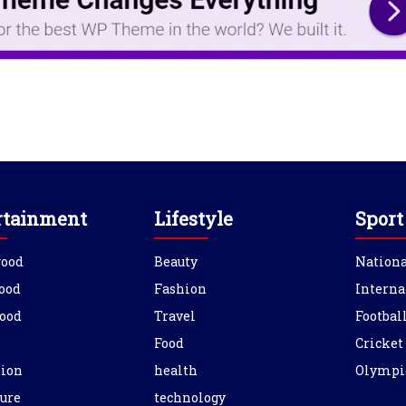
rtainment
Lifestyle
Sport
wood
Beauty
Nationa
ood
Fashion
Interna
ood
Travel
Footbal
Food
Cricket
sion
health
Olympi
ure
technology