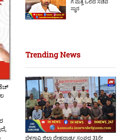
ಗೆ ಮತ್ತೆ ಒಲಿದ ಸಚಿವ
ಸ್ಥಾನ
Trending News
ಹೆಚ್
ಾಲ
ಾರ
ದೆ,
ು
ಬೆಳಗಾವಿ ಜಿಲ್ಲಾ ದೇಹದಾರ್ಢ್ಯ ಸಂಘದ 31ನೇ