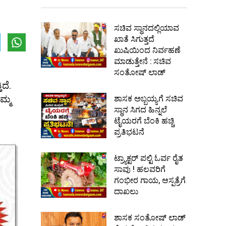
ಸಚಿವ ಸ್ಥಾನದಲ್ಲಿಯಾವ
ಖಾತೆ ಸಿಗುತ್ತದೆ
ಖುಷಿಯಿಂದ ನಿರ್ವಹಣೆ
ಮಾಡುತ್ತೇನೆ : ಸಚಿವ
ಸಂತೋಷ್ ಲಾಡ್
ದೆ.
ಮ್ಮ
ಶಾಸಕ ಅಬ್ಬಯ್ಯಗೆ ಸಚಿವ
ಸ್ಥಾನ ಸಿಗದ ಹಿನ್ನಲೆ
ಟೈಯರಗೆ ಬೆಂಕಿ ಹಚ್ಚಿ
ಪ್ರತಿಭಟನೆ
ಟ್ರ್ಯಾಕ್ಟರ್ ಪಲ್ಟಿ ಓರ್ವ ರೈತ
ಸಾವು ! ಹಲವರಿಗೆ
ಗಂಭೀರ ಗಾಯ, ಆಸ್ಪತ್ರೆಗೆ
ದಾಖಲು
ಶಾಸಕ ಸಂತೋಷ್ ಲಾಡ್