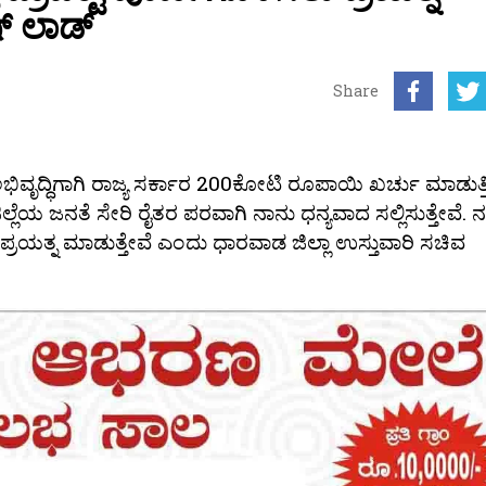
್ ಲಾಡ್
Share
 ಅಭಿವೃದ್ಧಿಗಾಗಿ ರಾಜ್ಯ ಸರ್ಕಾರ 200ಕೋಟಿ ರೂಪಾಯಿ ಖರ್ಚು ಮಾಡುತ್ತಿ
್ಲೆಯ ಜನತೆ ಸೇರಿ ರೈತರ ಪರವಾಗಿ ನಾನು ಧನ್ಯವಾದ ಸಲ್ಲಿಸುತ್ತೇವೆ. ನ
ು ಪ್ರಯತ್ನ ಮಾಡುತ್ತೇವೆ ಎಂದು ಧಾರವಾಡ ಜಿಲ್ಲಾ ಉಸ್ತುವಾರಿ ಸಚಿವ