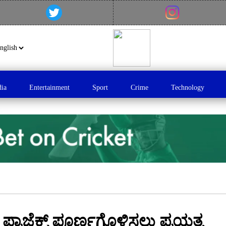
dia
Entertainment
Sport
Crime
Technology
 ಪ್ರಾಜೆಕ್ಟ್ ಪೂರ್ಣಗೊಳಿಸಲು ಪ್ರಯತ್ನ