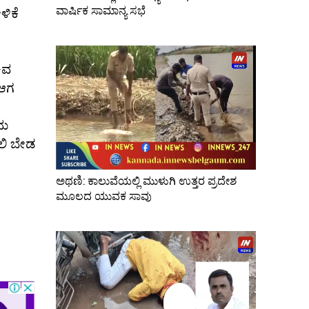
ವಾರ್ಷಿಕ ಸಾಮಾನ್ಯ ಸಭೆ
ಳಿಕೆ
ಿವ
 ಆಗ
ದು
ಡಲಿ ಬೇಡ
ಅಥಣಿ: ಕಾಲುವೆಯಲ್ಲಿ ಮುಳುಗಿ ಉತ್ತರ ಪ್ರದೇಶ
ಮೂಲದ ಯುವಕ ಸಾವು