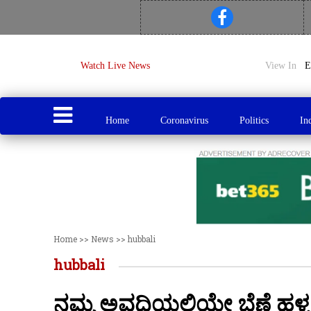
Watch Live News
View In
Home
Coronavirus
Politics
In
Home
>>
News
>>
hubbali
hubbali
ನಮ್ಮ ಅವಧಿಯಲ್ಲಿಯೇ ಬೆಣ್ಣೆ ಹಳ್ಳ