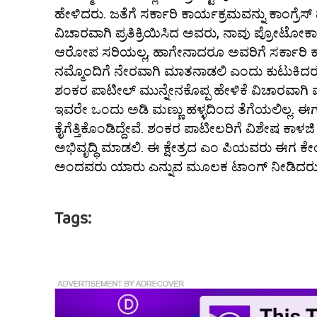
ಹೇಳಿದರು. ಜತೆಗೆ ಸರ್ಕಾರಿ ಕಾರ್ಯಕ್ರಮವನ್ನು ಕಾಂಗ್ರೆ
ವಿಚಾರವಾಗಿ‌ ಪ್ರತಿಕ್ರಿಯಿಸಿದ ಅವರು, ನಾವು ಪ್ರೋಟೋಕಾ
ಆರೋಪ ಸರಿಯಲ್ಲ, ಹಾಗೇನಾದರೂ ಅವರಿಗೆ ಸರ್ಕಾರಿ ಕಾರ್
ನಮ್ಮೊಂದಿಗೆ ನೇರವಾಗಿ ಮಾತನಾಡಲಿ ಎಂದು ಕುಟುಕಿದರ
ಶಂಕರ ಪಾಟೀಲ್ ಮುನ್ನೇನಕೊಪ್ಪ ಹೇಳಿಕೆ ವಿಚಾರವಾಗಿ ಮ
ಇವರೇ ಒಂದು ಅಡಿ ಮಣ್ಣು ಹಳ್ಳದಿಂದ ತೆಗೆಯಲಿಲ್ಲ.
ಕೈಗೆತ್ತಿಕೊಂಡಿದ್ದೇವೆ. ಶಂಕರ ಪಾಟೀಲರಿಗೆ ವಿಶೇಷ ಕಾ
ಅಭಿವೃದ್ಧಿ ಮಾಡಲಿ. ಈ‌ ಕ್ಷೇತ್ರದ‌ ಎಂ ಪಿ‌ಯವರು ಈಗ‌
ಅಂದವರು ಯಾರು ಎನ್ನುವ ಮೂಲಕ ಟಾಂಗ್ ನೀಡಿದರ
Tags: