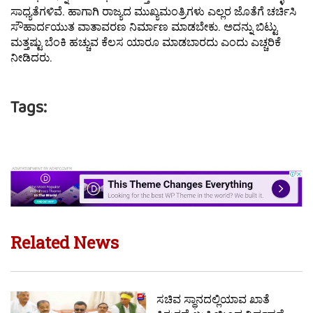
ಸಾಧ್ಯತೆಗಳಿವೆ. ಹಾಗಾಗಿ ರಾಜ್ಯದ ಮುಖ್ಯಮಂತ್ರಿಗಳು ಎಲ್ಲರ ಜೊತೆಗೆ ಚರ್ಚಿಸಿ
ಸೌಹಾರ್ದಯುತ ವಾತಾವರಣ ನಿರ್ಮಾಣ ಮಾಡಬೇಕು. ಅದನ್ನು ಬಿಟ್ಟು
ಮತ್ತಷ್ಟು ಬೆಂಕಿ ಹಚ್ಚುವ ಕೆಲಸ ಯಾರೂ ಮಾಡಬಾರದು ಎಂದು ಎಚ್ಚರಿಕೆ
ನೀಡಿದರು.
Tags:
Related News
ಸಚಿವ ಸ್ಥಾನದಲ್ಲಿಯಾವ ಖಾತೆ