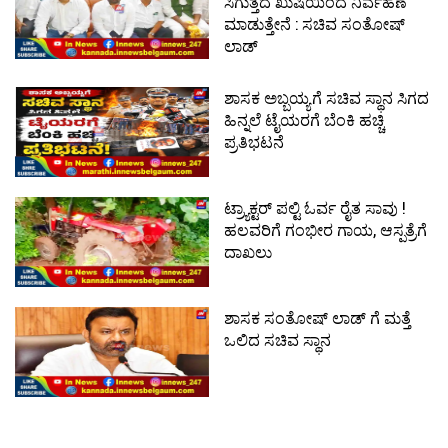
ಸಿಗುತ್ತದೆ ಖುಷಿಯಿಂದ ನಿರ್ವಹಣೆ
ಮಾಡುತ್ತೇನೆ : ಸಚಿವ ಸಂತೋಷ್
ಲಾಡ್
ಶಾಸಕ ಅಬ್ಬಯ್ಯಗೆ ಸಚಿವ ಸ್ಥಾನ ಸಿಗದ
ಹಿನ್ನಲೆ ಟೈಯರಗೆ ಬೆಂಕಿ ಹಚ್ಚಿ
ಪ್ರತಿಭಟನೆ
ಟ್ರ್ಯಾಕ್ಟರ್ ಪಲ್ಟಿ ಓರ್ವ ರೈತ ಸಾವು !
ಹಲವರಿಗೆ ಗಂಭೀರ ಗಾಯ, ಆಸ್ಪತ್ರೆಗೆ
ದಾಖಲು
ಶಾಸಕ ಸಂತೋಷ್ ಲಾಡ್ ಗೆ ಮತ್ತೆ
ಒಲಿದ ಸಚಿವ ಸ್ಥಾನ