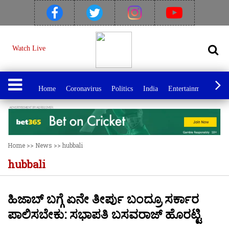
Watch Live
Home
Coronavirus
Politics
India
Entertainment
Spo
Home
>>
News
>>
hubbali
hubbali
ಹಿಜಾಬ್ ಬಗ್ಗೆ ಏನೇ ತೀರ್ಪು ಬಂದ್ರೂ ಸರ್ಕಾರ
ಪಾಲಿಸಬೇಕು: ಸಭಾಪತಿ ಬಸವರಾಜ್ ಹೊರಟ್ಟಿ