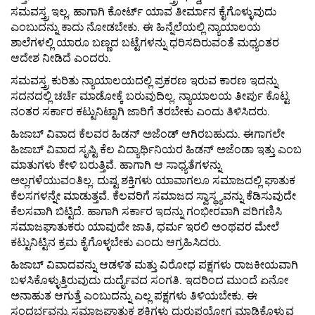
ಸಮವಸ್ತ್ರ ಇಲ್ಲ. ಹಾಗಾಗಿ ಕೋರ್ಟ್ ಯಾವ ತೀರ್ಮಾನ ಕೈಗೊಳ್ಳುವುದು
ಎಂಬುದನ್ನು ಕಾದು ನೋಡಬೇಕು. ಈ ಹಿನ್ನೆಲೆಯಲ್ಲಿ ನ್ಯಾಯಾಲಯ
ಶಾಲೆಗಳಲ್ಲಿ ಯಾರೂ ಬಣ್ಣದ ಬಟ್ಟೆಗಳನ್ನು ಧರಿಸದಿರುವಂತೆ ಮಧ್ಯಂತರ
ಆದೇಶ ನೀಡಿದೆ ಎಂದರು.
ಸಮವಸ್ತ್ರ ಕುರಿತು ನ್ಯಾಯಾಲಯದಲ್ಲಿ ಪ್ರಕರಣ ಇರುವ ಕಾರಣ ಇದನ್ನು
ಸದನದಲ್ಲಿ ಚರ್ಚೆ ಮಾಡೋಕ್ಕೆ ಬರುವುದಿಲ್ಲ. ನ್ಯಾಯಾಲಯ ತೀರ್ಪು ಕೊಟ್ಟ
ನಂತರ ಸರ್ಕಾರ ಕಟ್ಟುನಿಟ್ಟಾಗಿ ಜಾರಿಗೆ ತರಬೇಕು ಎಂದು ತಿಳಿಸಿದರು.
ಹಿಜಾಬ್ ವಿವಾದ ಕೆಲವರ ಹಿಡನ್ ಅಜೆಂಡ್ ಆಗಿರಬಹುದು. ಈಗಾಗಲೇ
ಹಿಜಾಬ್ ವಿವಾದ ಸೃಷ್ಟಿ ಕೆಲ ವಿದ್ಯಾರ್ಥಿನಿಯರ ಹಿಡನ್ ಅಜೆಂಡಾ ಇತ್ತು ಎಂಬ
ಮಾತುಗಳು ಕೇಳಿ ಬರುತ್ತಿವೆ. ಹಾಗಾಗಿ ಆ ಸಾಧ್ಯತೆಗಳನ್ನು
ಅಲ್ಲಗಳೆಯುವಂತಿಲ್ಲ. ದುಷ್ಟ ಶಕ್ತಿಗಳು ಯಾವಾಗಲೂ ಸಮಾಜದಲ್ಲಿ ಘಾತುಕ
ಕೆಲಸಗಳನ್ನೇ ಮಾಡುತ್ತವೆ. ಕೆಲವರಿಗೆ ಸಮಾಜದ ಸ್ವಾಸ್ಥ್ಯವನ್ನು ಕೆಡಿಸುವುದೇ
ಕೆಲಸವಾಗಿ ಬಿಟ್ಟಿದೆ. ಹಾಗಾಗಿ ಸರ್ಕಾರ ಇದನ್ನು ಗಂಭೀರವಾಗಿ ಪರಿಗಣಿಸಿ
ಸಮಾಜಘಾತುಕರು ಯಾವುದೇ ಜಾತಿ, ಧರ್ಮ ಇರಲಿ ಅಂಥವರ ಮೇಲೆ
ಕಟ್ಟುನಿಟ್ಟಿನ ಕ್ರಮ ಕೈಗೊಳ್ಳಬೇಕು ಎಂದು ಆಗ್ರಹಿಸಿದರು.
ಹಿಜಾಬ್ ವಿವಾದವನ್ನು ಆಡಳಿತ ಮತ್ತು ವಿರೋಧ ಪಕ್ಷಗಳು ರಾಜಕೀಯವಾಗಿ
ಬಳಸಿಕೊಳ್ಳುತ್ತಿರುವುದು ದುರ್ದೈವದ ಸಂಗತಿ. ಇದರಿಂದ ಮುಂದೆ ಏನೋ
ಅನಾಹುತ ಆಗುತ್ತೆ ಎಂಬುದನ್ನು ಎಲ್ಲ ಪಕ್ಷಗಳು ತಿಳಿಯಬೇಕು. ಈ
ಸಂದರ್ಭವನ್ನು ಸಮಾಜಘಾತುಕ ಶಕ್ತಿಗಳು ದುರುಪಯೋಗ ಮಾಡಿಕೊಳ್ಳುವ