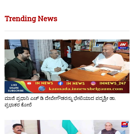
Trending News
ಮಾಜಿ ಪ್ರಧಾನಿ ಎಚ್ ಡಿ ದೇವೇಗೌಡರನ್ನು ಭೇಟಿಯಾದ ಪದ್ಮಶ್ರೀ ಡಾ.
ಪ್ರಭಾಕರ ಕೋರೆ