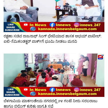
ರಕ್ಷಣಾ ಸಚಿವ ರಾಜನಾಥ್ ಸಿಂಗ್ ಭೇಟಿಯಾದ ಶಾಸಕ ಅಭಯ್ ಪಾಟೀಲ್:
ಐಟಿ-ಸೆಮಿಕಂಡಕ್ಟರ್ ಪಾರ್ಕ್‌ಗೆ ಭೂಮಿ ನೀಡಲು ಮನವಿ
ಬೆಳಗಾವಿಯ ಮಾರ್ಕಂಡೇಯ ನಗರದಲ್ಲಿ ೨೪ ಗಂಟೆ ನೀರು ಸರಬರಾಜು
ಹಾಗೂ ಬಿಲ್ಲಿಂಗ್ ಕುರಿತು ಜಾಗೃತಿ ಸಭೆ