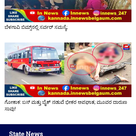
ಬೆಳಗಾವಿ ಬಿಮ್ಸ್‌ನಲ್ಲಿ ಸರ್ವರ್ ಸಮಸ್ಯೆ;
ಗೋಕಾಕ: ಬಸ್ ಮತ್ತು ಬೈಕ್ ನಡುವೆ ಭೀಕರ ಅಪಘಾತ; ಮೂವರ ದಾರುಣ
ಸಾವು!
State News