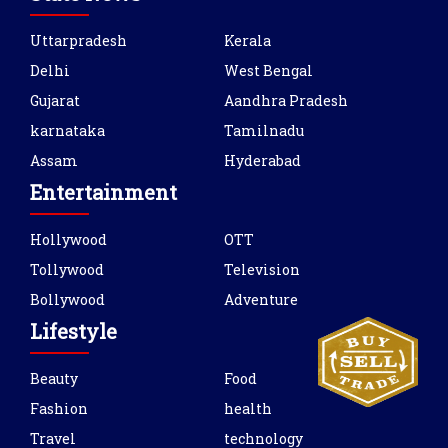
Uttarpradesh
Kerala
Delhi
West Bengal
Gujarat
Aandhra Pradesh
karnataka
Tamilnadu
Assam
Hyderabad
Entertainment
Hollywood
OTT
Tollywood
Television
Bollywood
Adventure
Lifestyle
Beauty
Food
Fashion
health
Travel
technology