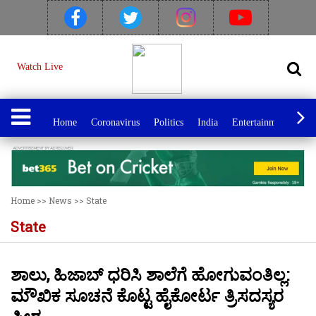
Watch Live
Home
Coronavirus
Politics
India
Entertainment
Spo
Home
>>
News
>>
State
State
ಶಾಲು, ಹಿಜಾಬ್ ಧರಿಸಿ ಶಾಲೆಗೆ ಹೋಗುವಂತಿಲ್ಲ:
ಮೌಖಿಕ ಸೂಚನೆ ಕೊಟ್ಟ ಹೈಕೋರ್ಟ ತ್ರಿಸದಸ್ಯರ