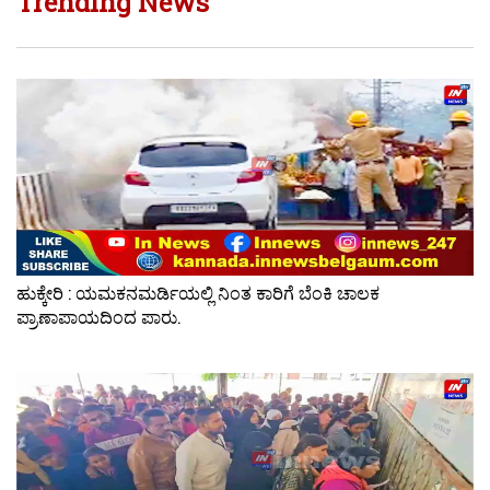
Trending News
ಹುಕ್ಕೇರಿ : ಯಮಕನಮರ್ಡಿಯಲ್ಲಿ ನಿಂತ ಕಾರಿಗೆ ಬೆಂಕಿ ಚಾಲಕ
ಪ್ರಾಣಾಪಾಯದಿಂದ ಪಾರು.