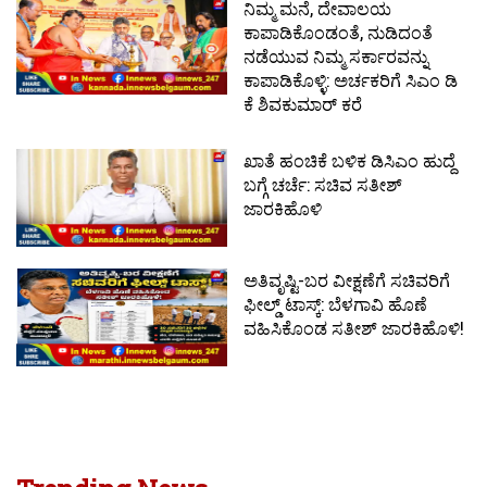
ನಿಮ್ಮ ಮನೆ, ದೇವಾಲಯ
ಕಾಪಾಡಿಕೊಂಡಂತೆ, ನುಡಿದಂತೆ
ನಡೆಯುವ ನಿಮ್ಮ ಸರ್ಕಾರವನ್ನು
ಕಾಪಾಡಿಕೊಳ್ಳಿ: ಅರ್ಚಕರಿಗೆ ಸಿಎಂ ಡಿ
ಕೆ ಶಿವಕುಮಾರ್ ಕರೆ
ಖಾತೆ ಹಂಚಿಕೆ ಬಳಿಕ ಡಿಸಿಎಂ ಹುದ್ದೆ
ಬಗ್ಗೆ ಚರ್ಚೆ: ಸಚಿವ ಸತೀಶ್
ಜಾರಕಿಹೊಳಿ
ಅತಿವೃಷ್ಟಿ-ಬರ ವೀಕ್ಷಣೆಗೆ ಸಚಿವರಿಗೆ
ಫೀಲ್ಡ್ ಟಾಸ್ಕ್: ಬೆಳಗಾವಿ ಹೊಣೆ
ವಹಿಸಿಕೊಂಡ ಸತೀಶ್ ಜಾರಕಿಹೊಳಿ!