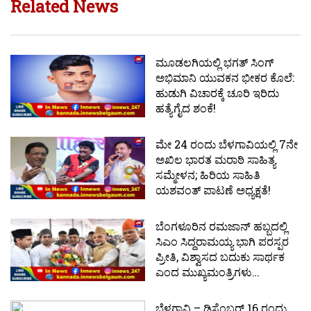
Related News
ಮೂಡಲಗಿಯಲ್ಲಿ ಭಗತ್ ಸಿಂಗ್
ಅಭಿಮಾನಿ ಯುವಕನ ಭೀಕರ ಕೊಲೆ:
ಹುಡುಗಿ ವಿಚಾರಕ್ಕೆ ಚೂರಿ ಇರಿದು
ಹತ್ಯೆಗೈದ ಶಂಕೆ!
ಮೇ 24 ರಂದು ಬೆಳಗಾವಿಯಲ್ಲಿ 7ನೇ
ಅಖಿಲ ಭಾರತ ಮರಾಠಿ ಸಾಹಿತ್ಯ
ಸಮ್ಮೇಳನ; ಹಿರಿಯ ಸಾಹಿತಿ
ಯಶವಂತ್ ಪಾಟಣೆ ಅಧ್ಯಕ್ಷತೆ!
ಬೆಂಗಳೂರಿನ ರಮಜಾನ್ ಹಬ್ಬದಲ್ಲಿ
ಸಿಎಂ ಸಿದ್ದರಾಮಯ್ಯ ಭಾಗಿ ಪರಸ್ಪರ
ಪ್ರೀತಿ, ವಿಶ್ವಾಸದ ಬದುಕು ಸಾರ್ಥಕ
ಎಂದ ಮುಖ್ಯಮಂತ್ರಿಗಳು…
ಬೆಳಗಾವಿ – ಡಿಸೆಂಬರ್ 16 ರಂದು