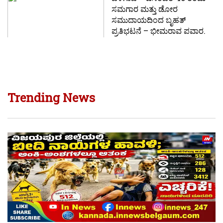
ಸಮಗಾರ ಮತ್ತು ಡೋರ
ಸಮುದಾಯದಿಂದ ಬೃಹತ್
ಪ್ರತಿಭಟನೆ – ಭೀಮರಾವ ಪವಾರ.
Trending News