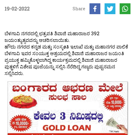
19-02-2022
Share
ಬೆಳಗಾವಿ ನಗರದಲ್ಲಿ ಛತ್ರಪತಿ ಶಿವಾಜಿ ಮಹಾರಾಜರ 392
ಜಯಂತ್ಯುತ್ಸವವನ್ನು ಆಚರಿಸಲಾಯಿತು.
ಹೌದು ನಗರದ ಕನ್ನಡ ಮತ್ತು ಸಂಸ್ಕøತಿ ಇಲಾಖೆ ಮತ್ತು ಮಹಾನಗರ ಪಾಲಿಕೆ
ಬೆಳಗಾವಿ ಇವರ ಸಂಯುಕ್ತ ಆಶ್ರಯದಲ್ಲಿ ಶಿವಾಜಿ ಮಹಾರಾಜರ ಜಯಂತಿ
ಪ್ರಯುಕ್ತ ಹಮ್ಮಿಕೊಳ್ಳಲಾಗಿದ್ದ ಕಾರ್ಯಕ್ರಮದಲ್ಲಿ ಶಿವಾಜಿ ಮಹಾರಾಜರ
ಪುತ್ಥಳಿಗೆ ವಿಶೇಷ ಪೂಜೆಯನ್ನು ಸಲ್ಲಿಸಿ ನೆರೆದಿದ್ದ ಗಣ್ಯರು ಪುಷ್ಪನಮನ
ಸಲ್ಲಿಸಿದರು.