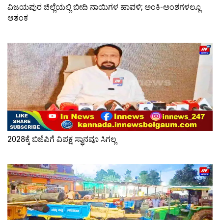
ವಿಜಯಪುರ ಜಿಲ್ಲೆಯಲ್ಲಿ ಬೀದಿ ನಾಯಿಗಳ ಹಾವಳಿ; ಅಂಕಿ-ಅಂಶಗಳಲ್ಲೂ
ಆತಂಕ
2028ಕ್ಕೆ ಬಿಜೆಪಿಗೆ ವಿಪಕ್ಷ ಸ್ಥಾನವೂ ಸಿಗಲ್ಲ