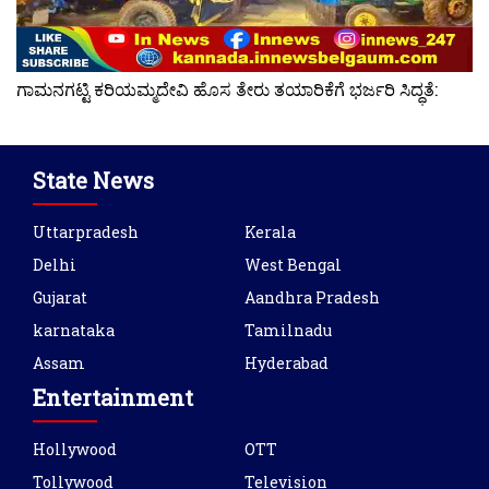
ಗಾಮನಗಟ್ಟಿ ಕರಿಯಮ್ಮದೇವಿ ಹೊಸ ತೇರು ತಯಾರಿಕೆಗೆ ಭರ್ಜರಿ ಸಿದ್ಧತೆ:
State News
Uttarpradesh
Kerala
Delhi
West Bengal
Gujarat
Aandhra Pradesh
karnataka
Tamilnadu
Assam
Hyderabad
Entertainment
Hollywood
OTT
Tollywood
Television