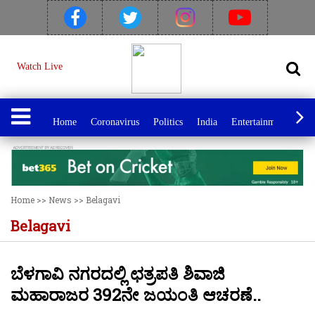
Watch Live
Home
Coronavirus
Politics
India
Entertainment
Spo
Home
>>
News
>>
Belagavi
Belagavi
ಬೆಳಗಾವಿ ನಗರದಲ್ಲಿ ಛತ್ರಪತಿ ಶಿವಾಜಿ
ಮಹಾರಾಜರ 392ನೇ ಜಯಂತಿ ಆಚರಣೆ..