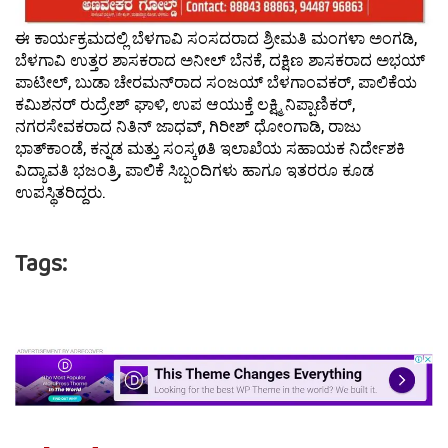
ಈ ಕಾರ್ಯಕ್ರಮದಲ್ಲಿ ಬೆಳಗಾವಿ ಸಂಸದರಾದ ಶ್ರೀಮತಿ ಮಂಗಳಾ ಅಂಗಡಿ,
ಬೆಳಗಾವಿ ಉತ್ತರ ಶಾಸಕರಾದ ಅನೀಲ್ ಬೆನಕೆ, ದಕ್ಷಿಣ ಶಾಸಕರಾದ ಅಭಯ್
ಪಾಟೀಲ್, ಬುಡಾ ಚೇರಮನ್‍ರಾದ ಸಂಜಯ್ ಬೆಳಗಾಂವಕರ್, ಪಾಲಿಕೆಯ
ಕಮಿಶನರ್ ರುದ್ರೇಶ್ ಘಾಳಿ, ಉಪ ಆಯುಕ್ತೆ ಲಕ್ಷ್ಮಿ ನಿಪ್ಪಾಣಿಕರ್,
ನಗರಸೇವಕರಾದ ನಿತಿನ್ ಜಾಧವ್, ಗಿರೀಶ್ ಧೋಂಗಾಡಿ, ರಾಜು
ಭಾತ್‍ಕಾಂಡೆ, ಕನ್ನಡ ಮತ್ತು ಸಂಸ್ಕøತಿ ಇಲಾಖೆಯ ಸಹಾಯಕ ನಿರ್ದೇಶಕಿ
ವಿದ್ಯಾವತಿ ಭಜಂತ್ರಿ, ಪಾಲಿಕೆ ಸಿಬ್ಬಂದಿಗಳು ಹಾಗೂ ಇತರರೂ ಕೂಡ
ಉಪಸ್ಥಿತರಿದ್ದರು.
Tags: