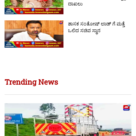
ದಾಖಲು
ಶಾಸಕ ಸಂತೋಷ್ ಲಾಡ್ ಗೆ ಮತ್ತೆ
ಒಲಿದ ಸಚಿವ ಸ್ಥಾನ
Trending News