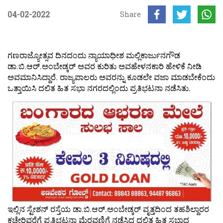
04-02-2022
Share
ಗಣರಾಜ್ಯೋತ್ಸವ ದಿನದಂದು ನ್ಯಾಯಾಧೀಶ ಮಲ್ಲಿಕಾರ್ಜುನಗೌಡ
ಡಾ.ಬಿ.ಆರ್.ಅಂಬೇಡ್ಕರ್ ಅವರ ಕುರಿತು ಅವಹೇಳನಕಾರಿ ಹೇಳಿಕೆ ನೀಡಿ
ಅವಮಾನಿಸಿದ್ದಾರೆ. ರಾಜ್ಯಪಾಲರು ಅವರನ್ನು ಕೂಡಲೇ ವಜಾ ಮಾಡಬೇಕೆಂದು
ಒತ್ತಾಯಿಸಿ ದಲಿತ ಹಿತ ಸಭಾ ನಗರದಲ್ಲಿಂದು ಪ್ರತಿಭಟನಾ ನಡೆಸಿತು.
ಇಲ್ಲಿನ ಸ್ಟೇಶನ್ ರಸ್ತೆಯ ಡಾ.ಬಿ.ಆರ್.ಅಂಬೇಡ್ಕರ್ ವೃತ್ತದಿಂದ ತಹಶಿಲ್ದಾರರ
ಕಚೇರಿವರೆಗೆ ಪ್ರತಿಭಟನಾ ಮೆರವಣಿಗೆ ನಡೆಸಿದ ದಲಿತ ಹಿತ ಸಭಾದ