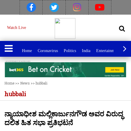
Watch Live
Home
Coronavirus
Politics
India
Entertainment
Spo
Home
>>
News
>>
hubbali
hubbali
ನ್ಯಾಯಾಧೀಶ ಮಲ್ಲಿಕಾರ್ಜುನಗೌಡ ಅವರ ವಿರುದ್ಧ
ದಲಿತ ಹಿತ ಸಭಾ ಪ್ರತಿಭಟನೆ