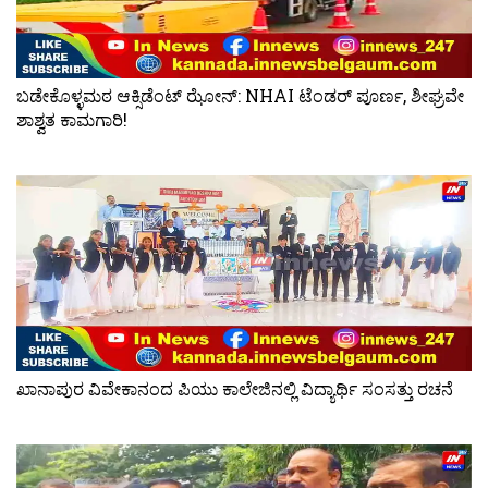
ಬಡೇಕೊಳ್ಳಮಠ ಆಕ್ಸಿಡೆಂಟ್ ಝೋನ್: NHAI ಟೆಂಡರ್ ಪೂರ್ಣ, ಶೀಘ್ರವೇ
ಶಾಶ್ವತ ಕಾಮಗಾರಿ!
ಖಾನಾಪುರ ವಿವೇಕಾನಂದ ಪಿಯು ಕಾಲೇಜಿನಲ್ಲಿ ವಿದ್ಯಾರ್ಥಿ ಸಂಸತ್ತು ರಚನೆ