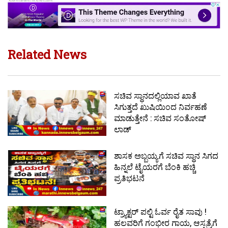
Related News
ಸಚಿವ ಸ್ಥಾನದಲ್ಲಿಯಾವ ಖಾತೆ
ಸಿಗುತ್ತದೆ ಖುಷಿಯಿಂದ ನಿರ್ವಹಣೆ
ಮಾಡುತ್ತೇನೆ : ಸಚಿವ ಸಂತೋಷ್
ಲಾಡ್
ಶಾಸಕ ಅಬ್ಬಯ್ಯಗೆ ಸಚಿವ ಸ್ಥಾನ ಸಿಗದ
ಹಿನ್ನಲೆ ಟೈಯರಗೆ ಬೆಂಕಿ ಹಚ್ಚಿ
ಪ್ರತಿಭಟನೆ
ಟ್ರ್ಯಾಕ್ಟರ್ ಪಲ್ಟಿ ಓರ್ವ ರೈತ ಸಾವು !
ಹಲವರಿಗೆ ಗಂಭೀರ ಗಾಯ, ಆಸ್ಪತ್ರೆಗೆ