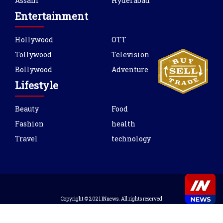
Assam
Hyderabad
Entertainment
Hollywood
OTT
Tollywood
Television
Bollywood
Adventure
Lifestyle
Beauty
Food
Fashion
health
Travel
technology
Copyright © 2021 INnews. All rights reserved
Designed and Developed By:
Livingtech Softwares