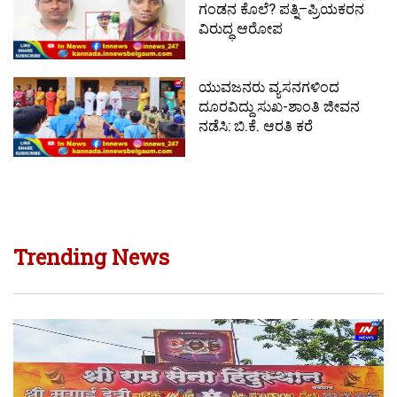
ಗಂಡನ ಕೊಲೆ? ಪತ್ನಿ–ಪ್ರಿಯಕರನ
ವಿರುದ್ಧ ಆರೋಪ
ಯುವಜನರು ವ್ಯಸನಗಳಿಂದ
ದೂರವಿದ್ದು ಸುಖ-ಶಾಂತಿ ಜೀವನ
ನಡೆಸಿ: ಬಿ.ಕೆ. ಆರತಿ ಕರೆ
Trending News