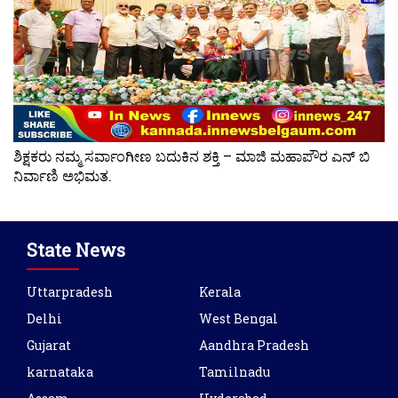
ಶಿಕ್ಷಕರು ನಮ್ಮ ಸರ್ವಾಂಗೀಣ ಬದುಕಿನ ಶಕ್ತಿ – ಮಾಜಿ ಮಹಾಪೌರ ಎನ್ ಬಿ
ನಿರ್ವಾಣಿ ಅಭಿಮತ.
State News
Uttarpradesh
Kerala
Delhi
West Bengal
Gujarat
Aandhra Pradesh
karnataka
Tamilnadu