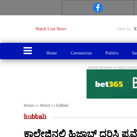
Watch Live News
View In
Home
Coronavirus
Politics
In
Home
>>
News
>>
hubbali
hubbali
ಕಾಲೇಜಿನಲ್ಲಿ ಹಿಜಾಬ್ ಧರಿಸಿ ಪ್ರವೇ