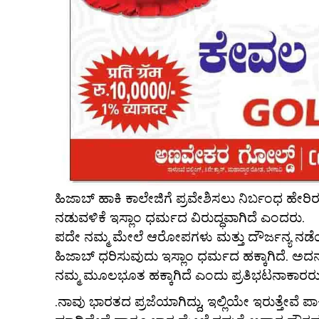
ಹಿಜಾಬ್ ಹಾಕಿ ಕಾಲೇಜಿಗೆ ಪ್ರವೇಶಿಸಲು ನಿರ್ಬಂಧ ಹ
ನಡುವಳಿಕೆ ಇಸ್ಲಾಂ ಧರ್ಮದ ವಿರುದ್ಧವಾಗಿದೆ ಎಂದರು.
ಪದೇ ನಮ್ಮ ಮೇಲೆ ಆರೋಪಗಳು ಮತ್ತು ದೌರ್ಜನ್ಯ ನಡೆಯುತ
ಹಿಜಾಬ್ ಧರಿಸುವುದು ಇಸ್ಲಾಂ ಧರ್ಮದ ಹಕ್ಕಾಗಿದೆ. ಅದನ್
ನಮ್ಮ ಮೂಲಭೂತ ಹಕ್ಕಾಗಿದೆ ಎಂದು ಪ್ರತಿಭಟನಾಕಾರರು 
.ನಾವು ಭಾರತದ ಪ್ರಜೆಯಾಗಿದ್ದು, ಇಲ್ಲಿಯೇ ಇರುತ್ತೇವೆ ಪ