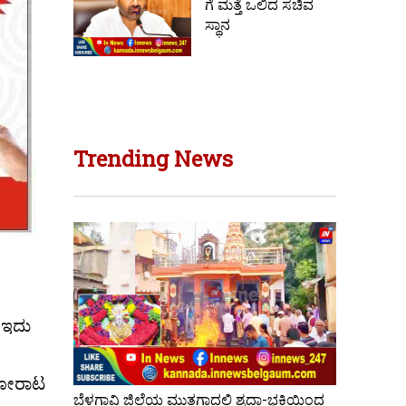
ಗೆ ಮತ್ತೆ ಒಲಿದ ಸಚಿವ
ಸ್ಥಾನ
Trending News
, ಇದು
ಧ ಹೋರಾಟ
ಬೆಳಗಾವಿ ಜಿಲ್ಲೆಯ ಮುತಗಾದಲ್ಲಿ ಶ್ರದ್ಧಾ-ಭಕ್ತಿಯಿಂದ