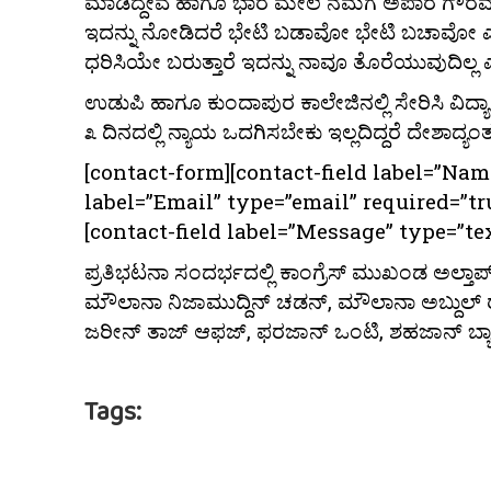
ಮಾಡಿದ್ದೇವೆ ಹಾಗೂ ಭಾರ ಮೇಲೆ ನಮಗೆ ಅಪಾರ ಗೌರವ, ವಿ
ಇದನ್ನು ನೋಡಿದರೆ ಭೇಟಿ ಬಡಾವೋ ಭೇಟಿ ಬಚಾವೋ ಎಂಬುದ
ಧರಿಸಿಯೇ ಬರುತ್ತಾರೆ ಇದನ್ನು ನಾವೂ ತೊರೆಯುವುದಿಲ್ಲ
ಉಡುಪಿ ಹಾಗೂ ಕುಂದಾಪುರ ಕಾಲೇಜಿನಲ್ಲಿ ಸೇರಿಸಿ ವಿದ್ಯಾರ
೩ ದಿನದಲ್ಲಿ ನ್ಯಾಯ ಒದಗಿಸಬೇಕು ಇಲ್ಲದಿದ್ದರೆ ದೇಶಾ
[contact-form][contact-field label=”Nam
label=”Email” type=”email” required=”true
[contact-field label=”Message” type=”tex
ಪ್ರತಿಭಟನಾ ಸಂದರ್ಭದಲ್ಲಿ ಕಾಂಗ್ರೆಸ್ ಮುಖಂಡ ಅಲ್ತಾ
ಮೌಲಾನಾ ನಿಜಾಮುದ್ದಿನ್ ಚಡನ್, ಮೌಲಾನಾ ಅಬ್ದುಲ್ 
ಜರೀನ್ ತಾಜ್ ಆಫಜ್, ಫರಜಾನ್ ಒಂಟಿ, ಶಹಜಾನ್ ಬ್ಯಾಹಟ
Tags: