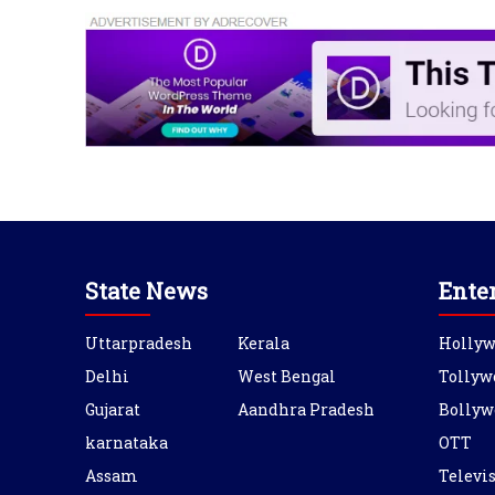
State News
Ente
Uttarpradesh
Kerala
Holly
Delhi
West Bengal
Tollyw
Gujarat
Aandhra Pradesh
Bollyw
karnataka
OTT
Assam
Televi