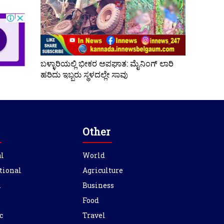
ಬಳ್ಳಾರಿಯಲ್ಲಿ ಭೀಕರ ಅಪಘಾತ: ಮೈನಿಂಗ್ ಲಾರಿ
ಹರಿದು ಇಬ್ಬರು ಸ್ಥಳದಲ್ಲೇ ಸಾವು
Other
l
World
tional
Agriculture
l
Business
Food
c
Travel