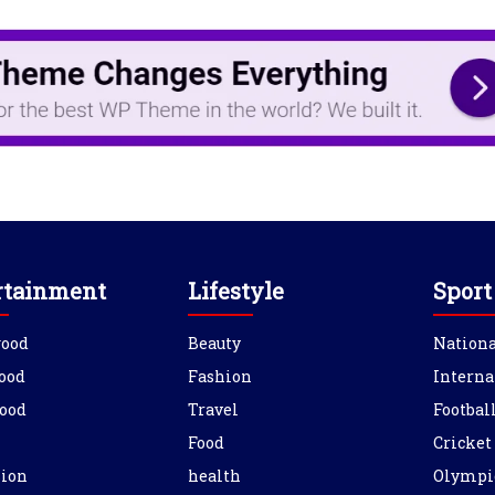
rtainment
Lifestyle
Sport
wood
Beauty
Nationa
ood
Fashion
Interna
ood
Travel
Footbal
Food
Cricket
sion
health
Olympi