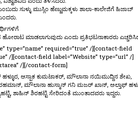
ಶ್ವಾಶವಿದೆ ಎಂದು ತಿಳಿಸಿದರು.
ು ಸುಳ್ಳು ಮುಸ್ಲಿಂ ಹೆಣ್ಣುಮಕ್ಕಳು ಶಾಲಾ-ಕಾಲೇಜಿಗೆ ಹಿಜಾಬ್
 ಎಂದರು.
್ಥಿಗಳಿಗೆ
ದ್ಯಂತ ಹೋರಾಟ ಮಾಡಲಾಗುವುದು ಎಂದು ಪ್ರತಿಭಟನಾಕಾರರು ಎಚ್ಚರಿಸಿ
e” type=”name” required=”true” /][contact-field
” /][contact-field label=”Website” type=”url” /]
tarea” /][/contact-form]
ಪ್ ಹಳ್ಳೂರ, ಆಸ್ಪಾಕ ಕುಮಟಾಕರ್, ಮೌಲಾನಾ ನಯಿಮುದ್ದಿನ ಶೇಖ,
ರಹಮಾನ್, ಮೌಲಾನಾ ಹುಸ್ಮಾನ್ ಗನಿ ಮಜರ್ ಖಾನ್, ಅಲ್ತಾಫ್ ಹಳ್ಳ
್ಟಿ, ಶಾಹಿನ್ ಶಿರಹಟ್ಟಿ ಸೇರಿದಂತೆ ಮುಂತಾದವರು ಇದ್ದರು.