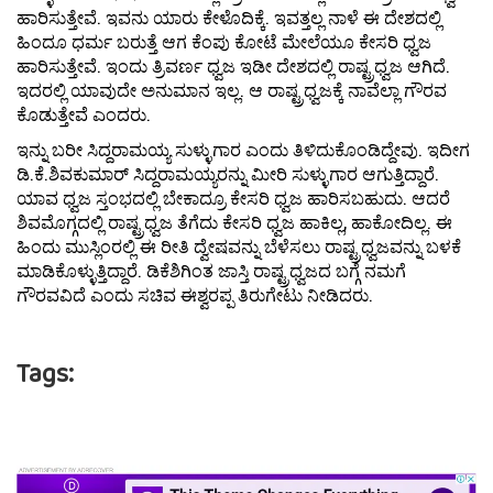
ಹಾರಿಸುತ್ತೇವೆ. ಇವನು ಯಾರು ಕೇಳೊದಿಕ್ಕೆ. ಇವತ್ತಲ್ಲ ನಾಳೆ ಈ ದೇಶದಲ್ಲಿ
ಹಿಂದೂ ಧರ್ಮ ಬರುತ್ತೆ ಆಗ ಕೆಂಪು ಕೋಟೆ ಮೇಲೆಯೂ ಕೇಸರಿ ಧ್ವಜ
ಹಾರಿಸುತ್ತೇವೆ. ಇಂದು ತ್ರಿವರ್ಣ ಧ್ವಜ ಇಡೀ ದೇಶದಲ್ಲಿ ರಾಷ್ಟ್ರಧ್ವಜ ಆಗಿದೆ.
ಇದರಲ್ಲಿ ಯಾವುದೇ ಅನುಮಾನ ಇಲ್ಲ. ಆ ರಾಷ್ಟ್ರಧ್ವಜಕ್ಕೆ ನಾವೆಲ್ಲಾ ಗೌರವ
ಕೊಡುತ್ತೇವೆ ಎಂದರು.
ಇನ್ನು ಬರೀ ಸಿದ್ದರಾಮಯ್ಯ ಸುಳ್ಳುಗಾರ ಎಂದು ತಿಳಿದುಕೊಂಡಿದ್ದೇವು. ಇದೀಗ
ಡಿ.ಕೆ.ಶಿವಕುಮಾರ್ ಸಿದ್ದರಾಮಯ್ಯರನ್ನು ಮೀರಿ ಸುಳ್ಳುಗಾರ ಆಗುತ್ತಿದ್ದಾರೆ.
ಯಾವ ಧ್ವಜ ಸ್ತಂಭದಲ್ಲಿ ಬೇಕಾದ್ರೂ ಕೇಸರಿ ಧ್ವಜ ಹಾರಿಸಬಹುದು. ಆದರೆ
ಶಿವಮೊಗ್ಗದಲ್ಲಿ ರಾಷ್ಟ್ರಧ್ವಜ ತೆಗೆದು ಕೇಸರಿ ಧ್ವಜ ಹಾಕಿಲ್ಲ, ಹಾಕೋದಿಲ್ಲ. ಈ
ಹಿಂದು ಮುಸ್ಲಿಂರಲ್ಲಿ ಈ ರೀತಿ ದ್ವೇಷವನ್ನು ಬೆಳೆಸಲು ರಾಷ್ಟ್ರಧ್ವಜವನ್ನು ಬಳಕೆ
ಮಾಡಿಕೊಳ್ಳುತ್ತಿದ್ದಾರೆ. ಡಿಕೆಶಿಗಿಂತ ಜಾಸ್ತಿ ರಾಷ್ಟ್ರಧ್ವಜದ ಬಗ್ಗೆ ನಮಗೆ
ಗೌರವವಿದೆ ಎಂದು ಸಚಿವ ಈಶ್ವರಪ್ಪ ತಿರುಗೇಟು ನೀಡಿದರು.
Tags: