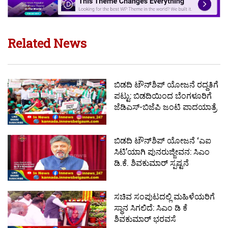
Related News
ಬಿಡದಿ ಟೌನ್‌ಶಿಪ್‌ ಯೋಜನೆ ರದ್ದತಿಗೆ
ಪಟ್ಟು: ಬಿಡದಿಯಿಂದ ಬೆಂಗಳೂರಿಗೆ
ಜೆಡಿಎಸ್‌-ಬಿಜೆಪಿ ಜಂಟಿ ಪಾದಯಾತ್ರೆ
ಬಿಡದಿ ಟೌನ್‌ಶಿಪ್‌ ಯೋಜನೆ ‘ಎಐ
ಸಿಟಿ’ಯಾಗಿ ಪುನರುಜ್ಜೀವನ: ಸಿಎಂ
ಡಿ.ಕೆ. ಶಿವಕುಮಾರ್ ಸ್ಪಷ್ಟನೆ
ಸಚಿವ ಸಂಪುಟದಲ್ಲಿ ಮಹಿಳೆಯರಿಗೆ
ಸ್ಥಾನ ಸಿಗಲಿದೆ: ಸಿಎಂ ಡಿ ಕೆ
ಶಿವಕುಮಾರ್ ಭರವಸೆ