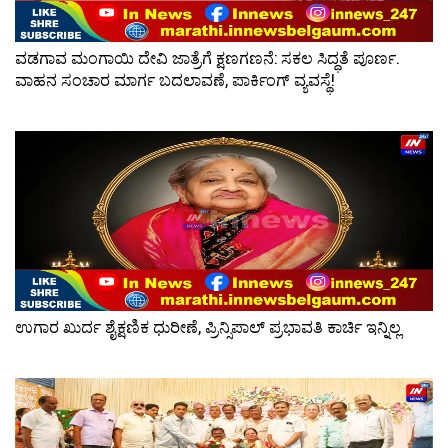
ವಡಗಾವ ಮಂಗಾಯಿ ದೇವಿ ಜಾತ್ರೆಗೆ ಕ್ಷಣಗಣನೆ: ಸಕಲ ಸಿದ್ಧತೆ ಪೂರ್ಣ.
ವಾಹನ ಸಂಚಾರ ಮಾರ್ಗ ಬದಲಾವಣೆ, ಪಾರ್ಕಿಂಗ್ ವ್ಯವಸ್ಥೆ!
ಉಗಾರ ಖುರ್ದ ಶೈಕ್ಷಣಿಕ ಧುರೀಣೆ, ಪ್ರಿನ್ಸಿಪಾಲ್ ಪ್ರಭಾವತಿ ಕಾರ್ಚಿ ಇನ್ನಿಲ್ಲ