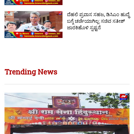
ದೆಹಲಿ ಪ್ರವಾಸ ಸಹಜ, ಡಿಸಿಎಂ ಹುದ್ಧೆ
ಬಗ್ಗೆ ಚರ್ಚೆಯಾಗಿಲ್ಲ: ಸಚಿವ ಸತೀಶ್
ಜಾರಕಿಹೊಳಿ ಸ್ಪಷ್ಟನೆ
Trending News