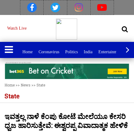
Watch Live
Home
Coronavirus
Politics
India
Entertainment
Spo
Home
>>
News
>>
State
State
ಇವತ್ತಲ್ಲ ನಾಳೆ ಕೆಂಪು ಕೋಟೆ ಮೇಲೆಯೂ ಕೇಸರಿ
ಧ್ವಜ ಹಾರಿಸುತ್ತೇವೆ: ಈಶ್ವರಪ್ಪ ವಿವಾದಾತ್ಮಕ ಹೇಳಿಕೆ