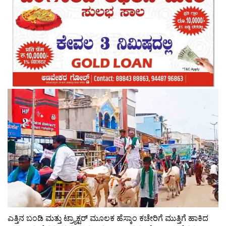
ಎತ್ತಿನ ಬಂಡಿ ಮತ್ತು ಟ್ರ್ಯಾಕ್ಟ‌ರ್ ಮೂಲಕ ಹೆಸ್ಕಾಂ ಕಚೇರಿಗೆ ಮುತ್ತಿಗೆ ಹಾಕಿದ