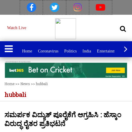
Watch Live
Home
Coronavirus
Politics
India
Entertainment
Spo
Home
>>
News
>>
hubbali
hubbali
ಸಮರ್ಪಕ ವಿದ್ಯುತ್‌ ಪೂರೈಕೆಗೆ ಆಗ್ರಹಿಸಿ : ಹೆಸ್ಕಾಂ
ವಿರುದ್ಧ ರೈತರ ಪ್ರತಿಭಟನೆ