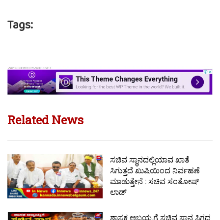
Tags:
Related News
ಸಚಿವ ಸ್ಥಾನದಲ್ಲಿಯಾವ ಖಾತೆ
ಸಿಗುತ್ತದೆ ಖುಷಿಯಿಂದ ನಿರ್ವಹಣೆ
ಮಾಡುತ್ತೇನೆ : ಸಚಿವ ಸಂತೋಷ್
ಲಾಡ್
ಶಾಸಕ ಅಬ್ಬಯ್ಯಗೆ ಸಚಿವ ಸ್ಥಾನ ಸಿಗದ