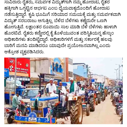
ಸಾವಿರಾರು ರೈತರು, ಸಮರ್ಪಕ ವಿದ್ಯುತ್‌ಗಾಗಿ ನಮ್ಮ ಹೋರಾಟ, ರೈತರ
ಹಕ್ಕಿಗಾಗಿ ಒಗ್ಗಟ್ಟಿನ ಆರ್ಭಟ ಎಂಬ ಧೈಯವಾಕ್ಯದೊಂದಿಗೆ ಹೋರಾಟ
ನಡೆಸುತ್ತಿದ್ದಾರೆ. ಕೃಷಿ ಭೂಮಿಗೆ ಸರಿಯಾದ ಸಮಯಕ್ಕೆ ಮತ್ತು ಸಮರ್ಪಕವಾಗಿ
ವಿದ್ಯುತ್‌ ಸರಬರಾಜು ಆಗುತ್ತಿಲ್ಲ. ಬೆಳೆದ ಬೆಳೆಗಳು ಕಣ್ಣೆದುರೇ ಒಣಗಿ
ಹೋಗುತ್ತಿವೆ. ಲಕ್ಷಾಂತರ ರೂಪಾಯಿ ಸಾಲ ಮಾಡಿ ಬೆಳೆ ಬೆಳೆಗಳು ಹಾಳಾಗಿ
ಹೊರಟಿವೆ. ರೈತರು ಕಣ್ಣೀರಲ್ಲಿ ಕೈ ತೊಳೆಯುವಂತ ಪರಿಸ್ಥಿತಿಯನ್ನ ಹೆಸ್ಕಾಂ
ಅಧಿಕಾರಿಗಳು ತಂದಿಟ್ಟಿದ್ದಾರೆ. ಅಧಿಕಾರಿಗಳಿಗೆ ಮತ್ತು ಸರ್ಕಾರಕ್ಕೆ ಹಲವು
ಬಾರಿಗೆ ಮನವಿ ಮಾಡಿದರೂ ಯಾವುದೇ ಪ್ರಯೋಜನವಾಗಿಲ್ಲ ಎಂದು
ಆಕ್ರೋಶ ವ್ಯಕ್ತಪಡಿಸಿದರು.