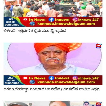
ಬೆಳಗಾವಿ : ಇತ್ತಿಚೇಗೆ ಜಿಲ್ಲೆಯ ಸುತಗಟ್ಟಿ ಗ್ರಾಮದ
ಅಗಸಗಿ ದೇವಸ್ಥಾನ ಪಂಚರಾದ ಬಸನಗೌಡ ನಿಂಗನಗೌಡ ಪಾಟೀಲ ನಿಧನ.