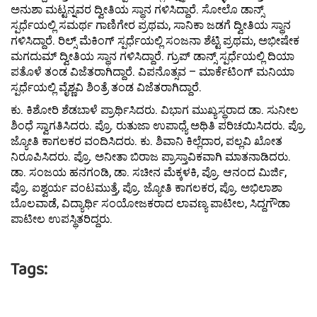
ಅನುಶಾ ಮಟ್ಟನ್ನವರ ದ್ವೀತಿಯ ಸ್ಥಾನ ಗಳಿಸಿದ್ದಾರೆ. ಸೋಲೊ ಡಾನ್ಸ್
ಸ್ಪರ್ಧೆಯಲ್ಲಿ ಸಮರ್ಥ ಗಾಣಿಗೇರ ಪ್ರಥಮ, ಸಾನಿಕಾ ಜಡಗೆ ದ್ವೀತಿಯ ಸ್ಥಾನ
ಗಳಿಸಿದ್ದಾರೆ. ರಿಲ್ಸ್ ಮೆಕಿಂಗ್ ಸ್ಪರ್ಧೆಯಲ್ಲಿ ಸಂಜನಾ ಶೆಟ್ಟಿ ಪ್ರಥಮ, ಅಭೀಷೇಕ
ಮಗದುಮ್ ದ್ವೀತಿಯ ಸ್ಥಾನ ಗಳಿಸಿದ್ದಾರೆ. ಗ್ರುಪ್ ಡಾನ್ಸ್ ಸ್ಪರ್ಧೆಯಲ್ಲಿ ದಿಯಾ
ಪತೊಳೆ ತಂಡ ವಿಜೆತರಾಗಿದ್ದಾರೆ. ವಿಪನೊತ್ಸವ – ಮಾರ್ಕೆಟಿಂಗ್ ಮನಿಯಾ
ಸ್ಪರ್ಧೆಯಲ್ಲಿ ವೈಶ್ಣವಿ ಶಿಂತ್ರೆ ತಂಡ ವಿಜೆತರಾಗಿದ್ದಾರೆ.
ಕು. ಕಿಶೋರಿ ಶೆಡಬಾಳೆ ಪ್ರಾರ್ಥಿಸಿದರು. ವಿಭಾಗ ಮುಖ್ಯಸ್ಥರಾದ ಡಾ. ಸುನೀಲ
ಶಿಂಧೆ ಸ್ವಾಗತಿಸಿದರು. ಪ್ರೊ. ರುತುಜಾ ಉಪಾಧ್ಯೆ ಅಥಿತಿ ಪರಿಚಯಿಸಿದರು. ಪ್ರೊ.
ಜ್ಯೋತಿ ಕಾಗಲಕರ ವಂದಿಸಿದರು. ಕು. ಶಿವಾನಿ ಕಿಲ್ಲೆದಾರ, ಪಲ್ಲವಿ ಖೋತ
ನಿರೂಪಿಸಿದರು. ಪ್ರೊ. ಅನೀತಾ ಬಿರಾಜ ಪ್ರಾಸ್ತಾವಿಕವಾಗಿ ಮಾತನಾಡಿದರು.
ಡಾ. ಸಂಜಯ ಹನಗಂಡಿ, ಡಾ. ಸಚೀನ ಮೆಕ್ಕಳಕಿ, ಪ್ರೊ. ಆನಂದ ಮಿರ್ಜಿ,
ಪ್ರೊ. ಐಶ್ವರ್ಯ ವಂಟಮುತ್ತೆ, ಪ್ರೊ. ಜ್ಯೋತಿ ಕಾಗಲಕರ, ಪ್ರೊ. ಅಭಿಲಾಶಾ
ಬೊಲವಾಡೆ, ವಿದ್ಯಾರ್ಥಿ ಸಂಯೋಜಕರಾದ ಲಾವಣ್ಯ ಪಾಟೀಲ, ಸಿದ್ದಗೌಡಾ
ಪಾಟೀಲ ಉಪಸ್ಥಿತರಿದ್ದರು.
Tags: