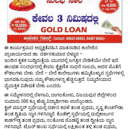
ಈ ಕಾರ್ಯಕ್ರಮದ ಅಧ್ಯಕ್ಷತೆವಹಿಸಿ ಮಾತನಾಡಿದ ಕಾಲೇಜಿನ
ಪ್ರಾಚಾರ್ಯರಾದ ಡಾ. ದರ್ಶನಕುಮಾರ ಬಿಳ್ಳೂರ –
ಇಂದಿನ ಕೃತಕ ಬುದ್ಧಿಮತ್ತೆಯ ಯುಗದಲ್ಲಿ ಜಗತ್ತಿನ ಬೇಡಿಕೆಯೇ ಬೇರೆ ಇದೆ.
ಈಂಥಹ ಸಂದರ್ಭದಲ್ಲಿ ಕೇವಲ ಶೈಕ್ಷಣಿಕ ಸಾಧನೆ ಸಾಲದು, ಅದರ ಜೊತೆಗೆ
ಕೌಶಲಗಳು ಬೇಕು. ಬೇರೆ – ಬೇರೆ ಕಾಲೇಜುಗಳು ಹಮ್ಮಿಕೊಳ್ಳುವ ಸ್ಪರ್ಧೆಗಳಲ್ಲಿ
ಭಾಗವಹಿಸುವುದು ನಮ್ಮ ಕೌಶಲಗಳನ್ನ ಹೆಚ್ಚಿಸುತ್ತದೆ. ನಿಮ್ಮದೇಯಾದ
ವೈಯಕ್ತಿಕ ವಿಶೇಷತೆ ಬೇಕು ಎಂದರು.
ಈ ಸಮ್ಮೇಳನದಲ್ಲಿ ಬೆಳಗಾವಿ, ಬಾಗಲಕೋಟ, ವಿಜಯಪುರ ಜಿಲ್ಲೆಗಳಿಂದ
ಸುಮಾರು 100 ಕ್ಕೂ ಹೆಚ್ಚು ವಿದ್ಯಾರ್ಥಿಗಳು ಪಾಲ್ಗೊಂಡರು.
ಕ್ವಿಜ್ ಮಾಸ್ಟರ್ ಸ್ಪರ್ಧೆಯಲ್ಲಿ ದರ್ಶನ ಕವಳೆ ತಂಡ ಪ್ರಥಮ, ಸೃಷ್ಟಿ ಕೆಂಚಗೌಡಾ
ತಂಡ ದ್ವಿತಿಯ ಸ್ಥಾನ ಗಳಿಸಿದ್ದಾರೆ. ಕೊಡೆಕ್ಸ್ ಸ್ಪರ್ಧೆಯಲ್ಲಿ ಮಲ್ಲಿಕಾರ್ಜುನ
ಕಾಡಗೌಡ್ರ ತಂಡ ಪ್ರಥಮ, ಸಂತೋಷ ಜೊಡಟ್ಟಿ ತಂಡ ದ್ವೀತಿಯ ಸ್ಥಾನ
ಗಳಿಸಿದ್ದಾರೆ. ಟ್ರೆಜರ್ ಹಂಟ ಸ್ಪರ್ಧೆಯಲ್ಲಿ ಲಕ್ಷ್ಮಿಕಾಂತ ತಳ್ಳಿ ತಂಡ ಪ್ರಥಮ,