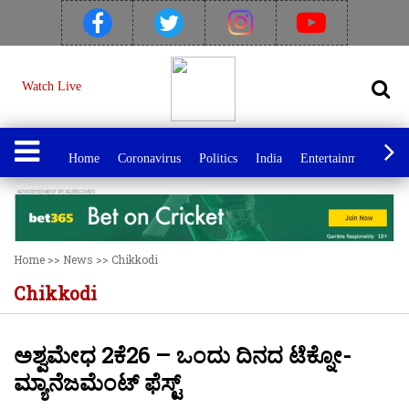
Watch Live
Home
Coronavirus
Politics
India
Entertainment
Spo
Home
>>
News
>>
Chikkodi
Chikkodi
ಅಶ್ವಮೇಧ 2ಕೆ26 – ಒಂದು ದಿನದ ಟೆಕ್ನೋ-
ಮ್ಯಾನೆಜಮೆಂಟ್ ಫೆಸ್ಟ್