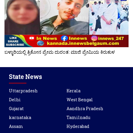
ಬಳ್ಳಾರಿಯಲ್ಲಿ ತ್ರಿಕೋನ ಪ್ರೇಮ ದುರಂತ: ಮಾಜಿ ಪ್ರೇಮಿಯ ಕಿರುಕುಳ
State News
Uttarpradesh
Kerala
Delhi
West Bengal
Gujarat
Aandhra Pradesh
karnataka
Tamilnadu
Assam
Hyderabad