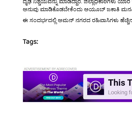
ದೃಢ ನಿಶ್ಚಯವನ್ನು ಮಾಡಿದ್ದಾರೆ. ಜಿಲ್ಲಾಧಿಕಾರಿಗಳು ಯಾರ
ಅನುವು ಮಾಡಿಕೊಡಬೇಕೆಂದು ಅಯೂಬ್ ಜಕಾತಿ ಮನವ
ಈ ಸಂದರ್ಭದಲ್ಲಿ ಅಮನ್ ನಗರದ ರಹಿವಾಸಿಗಳು ಹೆಚ್ಚಿನ ಸ
Tags: