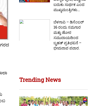
ಬದುಕು ಸಾರ್ಥಕ ಎಂದ
ಮುಖ್ಯಮಂತ್ರಿಗಳು…
ಬೆಳಗಾವಿ – ಡಿಸೆಂಬರ್
16 ರಂದು ಸಮಗಾರ
ಮತ್ತು ಡೋರ
ಸಮುದಾಯದಿಂದ
ಬೃಹತ್ ಪ್ರತಿಭಟನೆ –
 ನಗರದ
ಭೀಮರಾವ ಪವಾರ.
ಶಾಲಾ
Trending News
ರು
ೆಂಬ