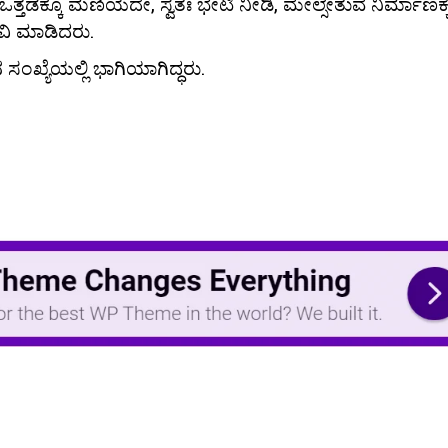
 ಒತ್ತಡಕ್ಕೂ ಮಣಿಯದೇ, ಸ್ವತಃ ಭೇಟಿ ನೀಡಿ, ಮೇಲ್ಸೇತುವೆ ನಿರ್ಮಾಣಕ್ಕ
ಿ ಮಾಡಿದರು.
ಂಖ್ಯೆಯಲ್ಲಿ ಭಾಗಿಯಾಗಿದ್ಧರು.