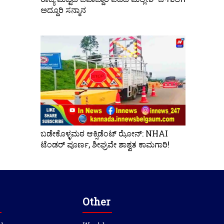
ಅದ್ದೂರಿ ಸನ್ಮಾನ
ಬಡೇಕೊಳ್ಳಮಠ ಆಕ್ಸಿಡೆಂಟ್ ಝೋನ್: NHAI
ಟೆಂಡರ್ ಪೂರ್ಣ, ಶೀಘ್ರವೇ ಶಾಶ್ವತ ಕಾಮಗಾರಿ!
Other