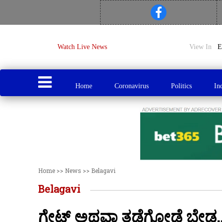
Watch Live News
View In
Home
Coronavirus
Politics
In
Home
>>
News
>>
Belagavi
Belagavi
ಗೇಟ್ ಅಥವಾ ತಡೆಗೋಡೆ ಬೇಡ…ಮೇ