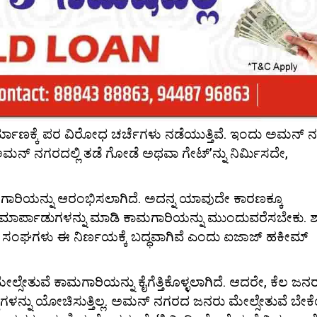
ಿರ್ಮಾಣಕ್ಕೆ ಪರ ವಿರೋಧ ಚರ್ಚೆಗಳು ನಡೆಯುತ್ತಿವೆ. ಇಂದು ಅಮನ್
ಿ ಅಮನ್ ನಗರದಲ್ಲಿ ತಡೆ ಗೋಡೆ ಅಥವಾ ಗೇಟ್’ನ್ನು ನಿರ್ಮಿಸದೇ,
ಮಗಾರಿಯನ್ನು ಆರಂಭಿಸಲಾಗಿದೆ. ಅದನ್ನ ಯಾವುದೇ ಕಾರಣಕ್ಕೂ
ಷ್ಟು ಮಾರ್ಪಾಡುಗಳನ್ನು ಮಾಡಿ ಕಾಮಗಾರಿಯನ್ನು ಮುಂದುವರೆಸಬೇಕು. 
14 ಸಂಘಗಳು ಈ ನಿರ್ಣಯಕ್ಕೆ ಬದ್ಧವಾಗಿವೆ ಎಂದು ಐಜಾಜ್ ಹಕೀಮ್
ಲ್ಸೇತುವೆ ಕಾಮಗಾರಿಯನ್ನು ಕೈಗೆತ್ತಿಕೊಳ್ಳಲಾಗಿದೆ. ಆದರೇ, ಕೆಲ ಜನ
್ಟಗಳನ್ನು ಯೋಚಿಸುತ್ತಿಲ್ಲ. ಅಮನ್ ನಗರದ ಜನರು ಮೇಲ್ಸೇತುವೆ ಬೇಕ