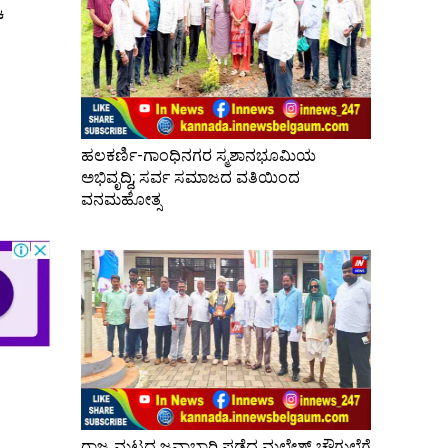
ೆ
ಹಲಕರ್ಣಿ-ಗಾಂಧಿನಗರ ಸ್ಮಶಾನಭೂಮಿಯ
ಅಭಿವೃದ್ಧಿ; ಸರ್ವ ಸಮಾಜದ ವತಿಯಿಂದ
ವನಮಹೋತ್ಸ
ರಾಜ್ಯ ಮಟ್ಟದ ಜವಾಬ್ದಾರಿ ಪಡೆದ ಮಲ್ಲೇಶ್ ಚೌಗುಲೆಗೆ