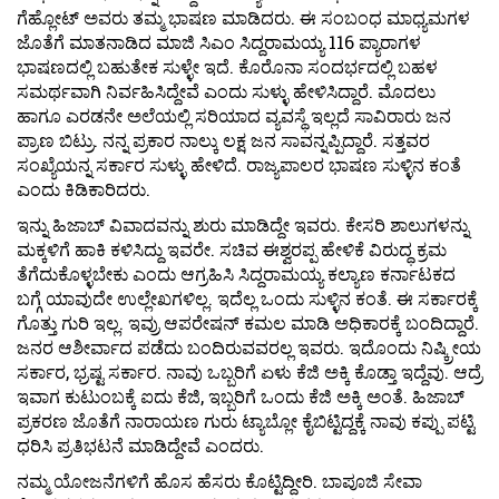
ಗೆಹ್ಲೋಟ್ ಅವರು ತಮ್ಮ ಭಾಷಣ ಮಾಡಿದರು. ಈ ಸಂಬಂಧ ಮಾಧ್ಯಮಗಳ
ಜೊತೆಗೆ ಮಾತನಾಡಿದ ಮಾಜಿ ಸಿಎಂ ಸಿದ್ದರಾಮಯ್ಯ 116 ಪ್ಯಾರಾಗಳ
ಭಾಷಣದಲ್ಲಿ ಬಹುತೇಕ ಸುಳ್ಳೇ ಇದೆ. ಕೊರೊನಾ ಸಂದರ್ಭದಲ್ಲಿ ಬಹಳ
ಸಮರ್ಥವಾಗಿ ನಿರ್ವಹಿಸಿದ್ದೇವೆ ಎಂದು ಸುಳ್ಳು ಹೇಳಿಸಿದ್ದಾರೆ. ಮೊದಲು
ಹಾಗೂ ಎರಡನೇ ಅಲೆಯಲ್ಲಿ ಸರಿಯಾದ ವ್ಯವಸ್ಥೆ ಇಲ್ಲದೆ ಸಾವಿರಾರು ಜನ
ಪ್ರಾಣ ಬಿಟ್ರು. ನನ್ನ ಪ್ರಕಾರ ನಾಲ್ಕು ಲಕ್ಷ ಜನ ಸಾವನ್ನಪ್ಪಿದ್ದಾರೆ. ಸತ್ತವರ
ಸಂಖ್ಯೆಯನ್ನ ಸರ್ಕಾರ ಸುಳ್ಳು ಹೇಳಿದೆ. ರಾಜ್ಯಪಾಲರ ಭಾಷಣ ಸುಳ್ಳಿನ ಕಂತೆ
ಎಂದು ಕಿಡಿಕಾರಿದರು.
ಇನ್ನು ಹಿಜಾಬ್ ವಿವಾದವನ್ನು ಶುರು ಮಾಡಿದ್ದೇ ಇವರು. ಕೇಸರಿ ಶಾಲುಗಳನ್ನು
ಮಕ್ಕಳಿಗೆ ಹಾಕಿ ಕಳಿಸಿದ್ದು ಇವರೇ. ಸಚಿವ ಈಶ್ವರಪ್ಪ ಹೇಳಿಕೆ ವಿರುದ್ಧ ಕ್ರಮ
ತೆಗೆದುಕೊಳ್ಳಬೇಕು ಎಂದು ಆಗ್ರಹಿಸಿ ಸಿದ್ದರಾಮಯ್ಯ ಕಲ್ಯಾಣ ಕರ್ನಾಟಕದ
ಬಗ್ಗೆ ಯಾವುದೇ ಉಲ್ಲೇಖಗಳಿಲ್ಲ. ಇದೆಲ್ಲ ಒಂದು ಸುಳ್ಳಿನ ಕಂತೆ. ಈ ಸರ್ಕಾರಕ್ಕೆ
ಗೊತ್ತು ಗುರಿ ಇಲ್ಲ. ಇವ್ರು ಆಪರೇಷನ್ ಕಮಲ ಮಾಡಿ ಅಧಿಕಾರಕ್ಕೆ ಬಂದಿದ್ದಾರೆ.
ಜನರ ಆಶೀರ್ವಾದ ಪಡೆದು ಬಂದಿರುವವರಲ್ಲ ಇವರು. ಇದೊಂದು ನಿಷ್ಕ್ರೀಯ
ಸರ್ಕಾರ, ಭ್ರಷ್ಟ ಸರ್ಕಾರ. ನಾವು ಒಬ್ಬರಿಗೆ ಏಳು ಕೆಜಿ ಅಕ್ಕಿ ಕೊಡ್ತಾ ಇದ್ದೆವು. ಆದ್ರೆ
ಇವಾಗ ಕುಟುಂಬಕ್ಕೆ ಐದು ಕೆಜಿ, ಇಬ್ಬರಿಗೆ ಒಂದು ಕೆಜಿ ಅಕ್ಕಿ ಅಂತೆ. ಹಿಜಾಬ್
ಪ್ರಕರಣ ಜೊತೆಗೆ ನಾರಾಯಣ ಗುರು ಟ್ಯಾಬ್ಲೋ ಕೈಬಿಟ್ಟಿದ್ದಕ್ಕೆ ನಾವು ಕಪ್ಪು ಪಟ್ಟಿ
ಧರಿಸಿ ಪ್ರತಿಭಟನೆ ಮಾಡಿದ್ದೇವೆ ಎಂದರು.
ನಮ್ಮ ಯೋಜನೆಗಳಿಗೆ ಹೊಸ ಹೆಸರು ಕೊಟ್ಟಿದ್ದೀರಿ. ಬಾಪೂಜಿ ಸೇವಾ