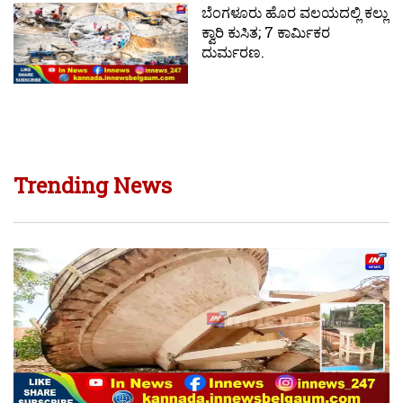
ಬೆಂಗಳೂರು ಹೊರ ವಲಯದಲ್ಲಿ ಕಲ್ಲು
ಕ್ವಾರಿ ಕುಸಿತ; 7 ಕಾರ್ಮಿಕರ
ದುರ್ಮರಣ.
Trending News