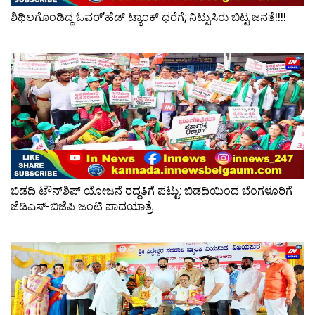
ಶಿಥಿಲಗೊಂಡಿದ್ದ ಓವರ್’ಹೆಡ್ ಟ್ಯಾಂಕ್ ಧರೆಗೆ; ನಿಟ್ಟುಸಿರು ಬಿಟ್ಟ ಜನತೆ!!!!
ಬಿಡದಿ ಟೌನ್‌ಶಿಪ್‌ ಯೋಜನೆ ರದ್ದತಿಗೆ ಪಟ್ಟು: ಬಿಡದಿಯಿಂದ ಬೆಂಗಳೂರಿಗೆ
ಜೆಡಿಎಸ್‌-ಬಿಜೆಪಿ ಜಂಟಿ ಪಾದಯಾತ್ರೆ