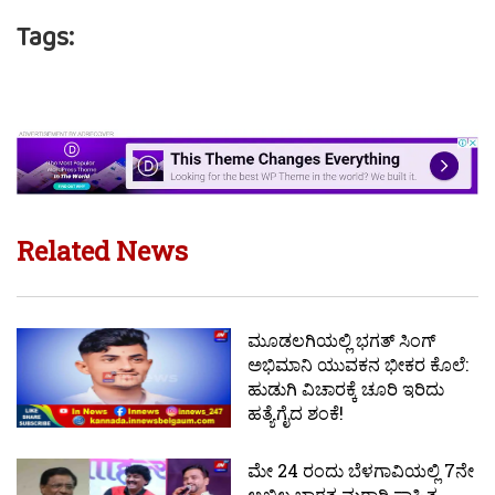
Tags:
Related News
ಮೂಡಲಗಿಯಲ್ಲಿ ಭಗತ್ ಸಿಂಗ್
ಅಭಿಮಾನಿ ಯುವಕನ ಭೀಕರ ಕೊಲೆ:
ಹುಡುಗಿ ವಿಚಾರಕ್ಕೆ ಚೂರಿ ಇರಿದು
ಹತ್ಯೆಗೈದ ಶಂಕೆ!
ಮೇ 24 ರಂದು ಬೆಳಗಾವಿಯಲ್ಲಿ 7ನೇ
ಅಖಿಲ ಭಾರತ ಮರಾಠಿ ಸಾಹಿತ್ಯ