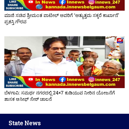
ಮಾಜಿ ಸಚಿವ ಶ್ರೀಮಂತ ಪಾಟೀಲ್ ಅವರಿಗೆ ‘ಅತ್ಯುತ್ತಮ ಸಕ್ಕರೆ ಕಾರ್ಖಾನೆ’
ಪ್ರಶಸ್ತಿ ಗೌರವ
ಬೆಳಗಾವಿ: ಸಮರ್ಥ ನಗರದಲ್ಲಿ 24×7 ಕುಡಿಯುವ ನೀರಿನ ಯೋಜನೆಗೆ
ಶಾಸಕ ಆಸೀಫ್ ಸೇಠ್ ಚಾಲನೆ
State News