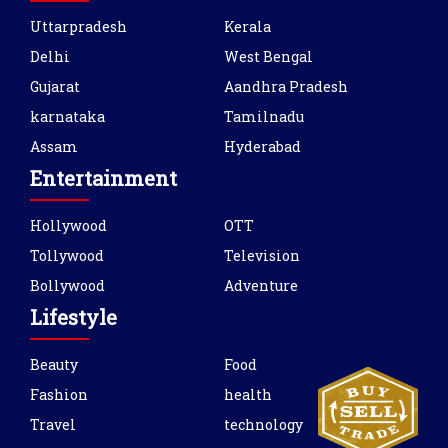
Uttarpradesh
Kerala
Delhi
West Bengal
Gujarat
Aandhra Pradesh
karnataka
Tamilnadu
Assam
Hyderabad
Entertainment
Hollywood
OTT
Tollywood
Television
Bollywood
Adventure
Lifestyle
Beauty
Food
Fashion
health
Travel
technology