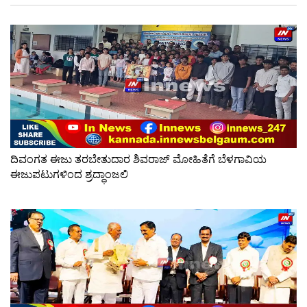
ದಿವಂಗತ ಈಜು ತರಬೇತುದಾರ ಶಿವರಾಜ್ ಮೋಹಿತೆಗೆ ಬೆಳಗಾವಿಯ
ಈಜುಪಟುಗಳಿಂದ ಶ್ರದ್ಧಾಂಜಲಿ