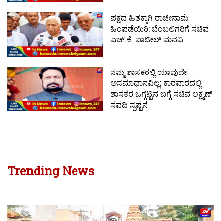
ಪಕ್ಷದ ಹಿತಕ್ಕಾಗಿ ರಾಜೀನಾಮೆ
ಹಿಂಪಡೆಯಿರಿ: ಬೆಂಬಲಿಗರಿಗೆ ಸಚಿವ
ಎಚ್.ಕೆ. ಪಾಟೀಲ್ ಮನವಿ
ನಮ್ಮ ಶಾಸಕರಲ್ಲಿ ಯಾವುದೇ
ಅಸಮಾಧಾನವಿಲ್ಲ: ಕಾರವಾರದಲ್ಲಿ
ಶಾಸಕರ ಒಗ್ಗಟ್ಟಿನ ಬಗ್ಗೆ ಸಚಿವ ಲಕ್ಷ್ಮಣ್
ಸವದಿ ಸ್ಪಷ್ಟನೆ
Trending News