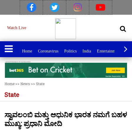
Watch Live
Home
Coronavirus
Politics
India
Entertainment
Spo
Home
>>
News
>>
State
State
ಸ್ವಾವಲಂಬಿ ಮತ್ತು ಆಧುನಿಕ ಭಾರತ ನಮಗೆ ಬಹಳ
ಮುಖ್ಯ: ಪ್ರಧಾನಿ ಮೋದಿ