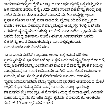
ಕಾರ್ಯಕರ್ತರನ್ನು ಉದ್ದೇಶಿಸಿ ಆತ್ಮನಿರ್ಭರ್ ಅರ್ಥ ವ್ಯವಸ್ಥೆ ಬಗ್ಗೆ ವಚ್ರ್ಯುವಲ್
ಆಗಿ ಮಾತನಾಡಿದರು. ನಿನ್ನೆ 2022-23ನೇ ಸಾಲಿನ ಬಜೆಟ್‍ನ್ನು ಕೇಂದ್ರ ವಿತ್ತ
ಸಚಿವೆ ನಿರ್ಮಲಾ ಸೀತಾರಾಮನ್ ಮಂಡನೆ ಮಾಡಿದ ಬೆನ್ನಲ್ಲೇ, ಇಂದು
ಪ್ರಧಾನಿ ಮೋದಿ ಆ ಬಗ್ಗೆ ಮಾತನಾಡಿದರು. ಪ್ರಧಾನಿಯವರ ವಚ್ರ್ಯುವಲ್
ಭಾಷಣ ಕೇಳಲು, ದೇಶಾದ್ಯಂತ ಜಿಲ್ಲಾ ಮಟ್ಟದ ಆಯ್ದ ಸ್ಥಳಗಳಲ್ಲಿ ಎಲ್‍ಇಡಿ
ಪರದೆಗಳ ವ್ಯವಸ್ಥೆ ಮಾಡಲಾಗಿತ್ತು. ಈ ವೇಳೆ ಮಾತನಾಡಿದ ಪ್ರಧಾನಿ ಮೋದಿ
ಅವರು ಕೇಂದ್ರ ಹಣಕಾಸು ಸಚಿವೆ ನಿರ್ಮಲಾ ಸೀತಾರಾಮನ್ ಅವರು
ಬಜೆಟ್‍ನ್ನು ಅದರ ವಿಶಾಲತೆಯನ್ನು ಗಮನದಲ್ಲಿಟ್ಟುಕೊಂಡು
ಸಮಯೋಚಿತವಾಗಿ ವಿವರಿಸಿದರು.
ನಾನು ಇಂದು ಬಜೆಟ್‍ನ ಪ್ರಮುಖ ಅಂಶಗಳತ್ತ ಗಮನ ಹರಿಸಲು
ಪ್ರಯತ್ನಿಸುತ್ತೇನೆ. ಭಾರತದ ಬಗೆಗಿನ ವಿಶ್ವದ ಬದಲಾದ ದೃಷ್ಟಿಕೋನದೊಂದಿಗೆ,
ನಮ್ಮ ಆರ್ಥಿಕತೆಯನ್ನು ಬಲಪಡಿಸುವ ಮೂಲಕ ದೇಶವನ್ನು ತ್ವರಿತ ಗತಿಯಲ್ಲಿ
ಮುನ್ನಡೆಸುವುದು ನಮಗೆ ಅನಿವಾರ್ಯವಾಗಿದೆ. ಇದು ಹೊಸ ಅವಕಾಶಗಳ
ಸಮಯ, ಹೊಸ ಸಂಕಲ್ಪಗಳ ನೆರವೇರಿಕೆಯ ಸಮಯ. ಭಾರತವು
ಸ್ವಾವಲಂಬಿಯಾಗುವುದು ಮತ್ತು ಸ್ವಾವಲಂಬಿ ಭಾರತದ ಅಡಿಪಾಯದ ಮೇಲೆ
ಆಧುನಿಕ ಭಾರತವನ್ನು ನಿರ್ಮಿಸುವುದು ಬಹಳ ಮುಖ್ಯ. ಭಾರತವು
ಶತಮಾನದ ಕೆಟ್ಟ ಸಾಂಕ್ರಾಮಿಕ ರೋಗದ ವಿರುದ್ಧ ಹೋರಾಡುತ್ತಿದೆ. ಎರಡನೇ
ಮಹಾಯುದ್ಧದ ನಂತರ ಇಡೀ ವಿಶ್ವದ ಕ್ರಮವೇ ಬದಲಾಯಿತು. ಅಂತೆಯೇ,
ಕೊವಿಡ್-19 ಸಾಂಕ್ರಾಮಿಕದ ನಂತರ,