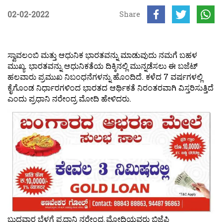
02-02-2022
Share
ಸ್ವಾವಲಂಬಿ ಮತ್ತು ಆಧುನಿಕ ಭಾರತವನ್ನು ಮಾಡುವುದು ನಮಗೆ ಬಹಳ
ಮುಖ್ಯ. ಭಾರತವನ್ನು ಆಧುನಿಕತೆಯ ದಿಕ್ಕಿನಲ್ಲಿ ಮುನ್ನಡೆಸಲು ಈ ಬಜೆಟ್
ಹಲವಾರು ಪ್ರಮುಖ ನಿಬಂಧನೆಗಳನ್ನು ಹೊಂದಿದೆ. ಕಳೆದ 7 ವರ್ಷಗಳಲ್ಲಿ
ಕೈಗೊಂಡ ನಿರ್ಧಾರಗಳಿಂದ ಭಾರತದ ಆರ್ಥಿಕತೆ ನಿರಂತರವಾಗಿ ವಿಸ್ತರಿಸುತ್ತಿದೆ
ಎಂದು ಪ್ರಧಾನಿ ನರೇಂದ್ರ ಮೋದಿ ಹೇಳಿದರು.
ಬುಧವಾರ ಬೆಳಗ್ಗೆ ಪ್ರಧಾನಿ ನರೇಂದ್ರ ಮೋದಿಯವರು ಬಿಜೆಪಿ