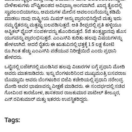
ಬೇಳೆಕಾಳುಗಳು ಪೌಷ್ಟಿಕಾಂಶದ ಅವಿಭಾಜ್ಯ ಅಂಗವಾಗಿದೆ. ಖಾದ್ಯ ತೈಲದಲ್ಲಿ
ಸ್ವಾವಲಂಬಿಯಾಗಲು, ಆಮದುಗಳ ಮೇಲಿನ ಅವಲಂಬನೆಯನ್ನು ಕಡಿಮೆ
ಮಾಡಲು ನಾವು ರಾಷ್ಟ್ರೀಯ ಮಿಷನ್ ಅನ್ನು ಪ್ರಾರಂಭಿಸಿದ್ದೇವೆ ಮತ್ತು ಇದು
ನಮ್ಮ ರೈತರನ್ನು ಮತ್ತಷ್ಟು ಬಲಪಡಿಸುತ್ತದೆ. ಅತಿ ಶೀಘ್ರದಲ್ಲಿ ಪ್ರತಿ ಹಳ್ಳಿಯೂ
ಆಪ್ಟಿಕಲ್ ಫೈಬರ್ ಸಂಪರ್ಕವನ್ನು ಹೊಂದಿರುತ್ತದೆ. 5ಜಿ ತಂತ್ರಜ್ಞಾನವು ಹೊಸ
ಯುಗವನ್ನು ಪ್ರಾರಂಭಿಸುತ್ತದೆ. ಎಂಎಸ್‍ಪಿ ಕುರಿತು ಹಲವು ವಿಷಯಗಳನ್ನು
ಹೇಳಲಾಗಿದೆ. ಆದರೆ ರೈತರು ಈ ಋತುವಿನಲ್ಲಿ ಭತ್ತಕ್ಕೆ 1.5 ಲಕ್ಷ ಕೋಟಿ
ರೂ.ಗಿಂತ ಹೆಚ್ಚು ಎಂಎಸ್‍ಪಿ ಪಡೆಯುವ ನಿರೀಕ್ಷೆಯಿದೆ ಎಂದು ಪ್ರಧಾನಿ
ಹೇಳಿದರು.
ಒಟ್ಟಿನಲ್ಲಿ ಬಜೆಟ್‍ನಲ್ಲಿ ಮಂಡಿಸಿದ ಹಲವು ವಿಚಾರಗಳ ಬಗ್ಗೆ ಪ್ರಧಾನಿ ಮೋದಿ
ಅವರು ಮಾತನಾಡಿದರು. ಇನ್ನು ಬೆಂಗಳೂರಿನಿಂದ ಮುಖ್ಯಮಂತ್ರಿ ಬಸವರಾಜ
ಬೊಮ್ಮಾಯಿ ಅವರು ಬೆಂಗಳೂರಿನ ಬಿಜೆಪಿ ಕಚೇರಿಯಲ್ಲಿ ಪ್ರಧಾನಿ ನರೇಂದ್ರ
ಮೋದಿ ಅವರ ಭಾಷಣವನ್ನು ವೀಕ್ಷಣೆ ಮಾಡಿದರು. ಈ ಸಂದರ್ಭದಲ್ಲಿ ಸಚಿವ
ಗೋವಿಂದ ಕಾರಜೋಳ, ಶಾಸಕರಾರ ರಾಜಕುಮಾರ ಪಾಟೀಲ್ ತೇಲ್ಕೂರ,
ಎನ್.ರವಿಕುಮಾರ್ ಮತ್ತು ಇತರರು ಉಪಸ್ಥಿತರಿದ್ದರು.
Tags: