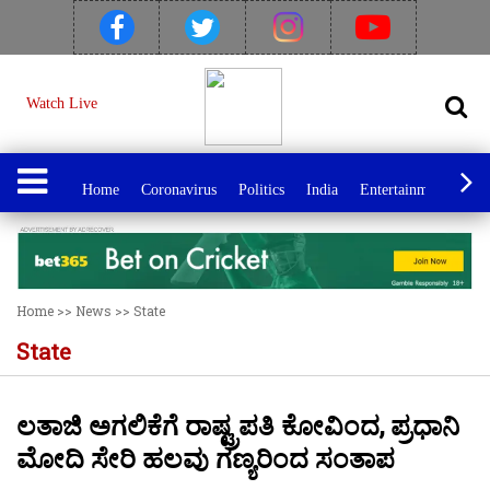
Watch Live
Home
Coronavirus
Politics
India
Entertainment
Spo
Home
>>
News
>>
State
State
ಲತಾಜಿ ಅಗಲಿಕೆಗೆ ರಾಷ್ಟ್ರಪತಿ ಕೋವಿಂದ, ಪ್ರಧಾನಿ
ಮೋದಿ ಸೇರಿ ಹಲವು ಗಣ್ಯರಿಂದ ಸಂತಾಪ