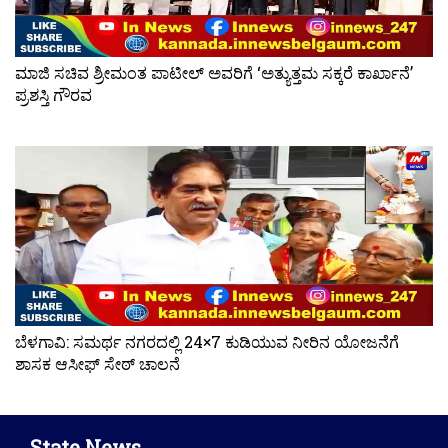
ಮಾಜಿ ಸಚಿವ ಶ್ರೀಮಂತ ಪಾಟೀಲ್ ಅವರಿಗೆ ‘ಅತ್ಯುತ್ತಮ ಸಕ್ಕರೆ ಕಾರ್ಖಾನೆ’
ಪ್ರಶಸ್ತಿ ಗೌರವ
ಬೆಳಗಾವಿ: ಸಮರ್ಥ ನಗರದಲ್ಲಿ 24×7 ಕುಡಿಯುವ ನೀರಿನ ಯೋಜನೆಗೆ
ಶಾಸಕ ಆಸೀಫ್ ಸೇಠ್ ಚಾಲನೆ
State News