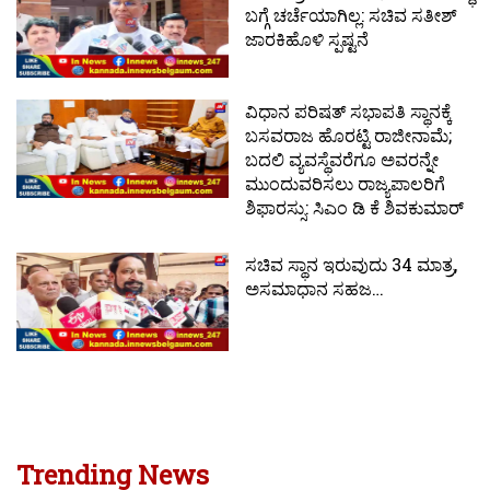
ಬಗ್ಗೆ ಚರ್ಚೆಯಾಗಿಲ್ಲ: ಸಚಿವ ಸತೀಶ್
ಜಾರಕಿಹೊಳಿ ಸ್ಪಷ್ಟನೆ
ವಿಧಾನ ಪರಿಷತ್ ಸಭಾಪತಿ ಸ್ಥಾನಕ್ಕೆ
ಬಸವರಾಜ ಹೊರಟ್ಟಿ ರಾಜೀನಾಮೆ;
ಬದಲಿ ವ್ಯವಸ್ಥೆವರೆಗೂ ಅವರನ್ನೇ
ಮುಂದುವರಿಸಲು ರಾಜ್ಯಪಾಲರಿಗೆ
ಶಿಫಾರಸ್ಸು: ಸಿಎಂ ಡಿ ಕೆ ಶಿವಕುಮಾರ್
ಸಚಿವ ಸ್ಥಾನ ಇರುವುದು 34 ಮಾತ್ರ,
ಅಸಮಾಧಾನ ಸಹಜ…
Trending News