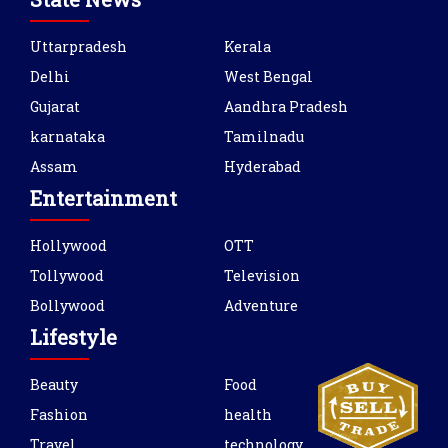
Uttarpradesh
Kerala
Delhi
West Bengal
Gujarat
Aandhra Pradesh
karnataka
Tamilnadu
Assam
Hyderabad
Entertainment
Hollywood
OTT
Tollywood
Television
Bollywood
Adventure
Lifestyle
Beauty
Food
Fashion
health
Travel
technology