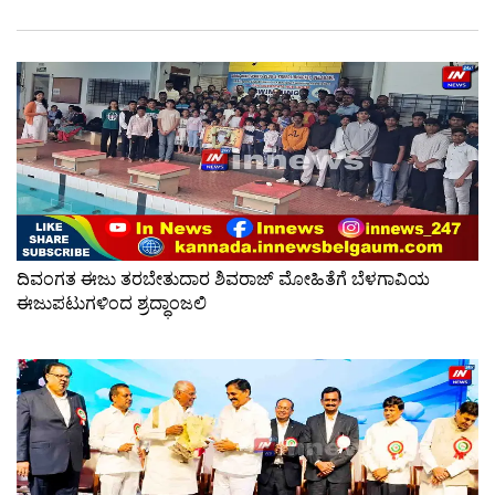
ದಿವಂಗತ ಈಜು ತರಬೇತುದಾರ ಶಿವರಾಜ್ ಮೋಹಿತೆಗೆ ಬೆಳಗಾವಿಯ
ಈಜುಪಟುಗಳಿಂದ ಶ್ರದ್ಧಾಂಜಲಿ