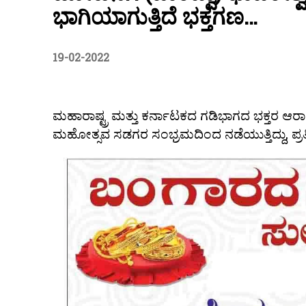
ಭಾಗಿಯಾಗುತ್ತಿದೆ ಭಕ್ತಗಣ…
19-02-2022
ಮಹಾರಾಷ್ಟ್ರ ಮತ್ತು ಕರ್ನಾಟಕದ ಗಡಿಭಾಗದ ಭಕ್ತರ ಆರಾಧ್
ಮಹೋತ್ಸವ ಸಡಗರ ಸಂಭ್ರಮದಿಂದ ನಡೆಯುತ್ತಿದ್ದು, ಪ್ರತಿದಿನ 