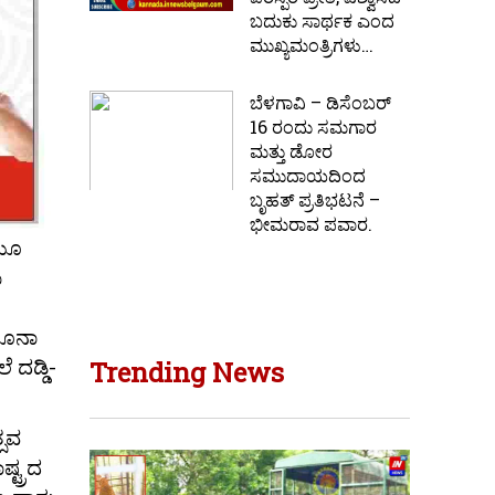
ಬದುಕು ಸಾರ್ಥಕ ಎಂದ
ಮುಖ್ಯಮಂತ್ರಿಗಳು…
ಬೆಳಗಾವಿ – ಡಿಸೆಂಬರ್
16 ರಂದು ಸಮಗಾರ
ಮತ್ತು ಡೋರ
ಸಮುದಾಯದಿಂದ
ಬೃಹತ್ ಪ್ರತಿಭಟನೆ –
ಭೀಮರಾವ ಪವಾರ.
ಿಯೂ
ು
ರೊನಾ
 ದಡ್ಡಿ-
Trending News
್ಸವ
್ಟ್ರದ