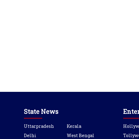
State News
Ente
Uttarpradesh
Kerala
Holly
Delhi
West Bengal
Tollyw