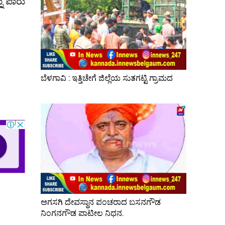
ನು ಪಾರು
ಬೆಳಗಾವಿ : ಇತ್ತಿಚೇಗೆ ಜಿಲ್ಲೆಯ ಸುತಗಟ್ಟಿ ಗ್ರಾಮದ
ಅಗಸಗಿ ದೇವಸ್ಥಾನ ಪಂಚರಾದ ಬಸನಗೌಡ
ನಿಂಗನಗೌಡ ಪಾಟೀಲ ನಿಧನ.