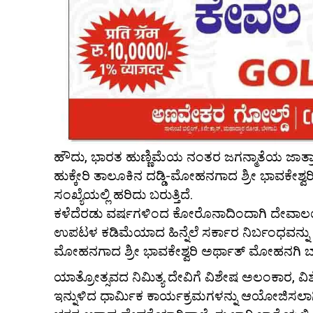
ಹೌದು, ಭಾರತ ಹುಣ್ಣಿಮೆಯ ನಂತರ ಜಗನ್ಮಾತೆಯ ಜಾತ್ರ
ಹುಕ್ಕೇರಿ ತಾಲೂಕಿನ ದಡ್ಡಿ-ಮೋಹನಗಾದ ಶ್ರೀ ಭಾವಕೇಶ್
ಸಂಖ್ಯೆಯಲ್ಲಿ ಹರಿದು ಬರುತ್ತಿದೆ.
ಕಳೆದೆರಡು ವರ್ಷಗಳಿಂದ ಕೋರೊನಾದಿಂದಾಗಿ ದೇವಾಲಯಗಳ
ಉಪಟಳ ಕಡಿಮೆಯಾದ ಹಿನ್ನೆಲೆ ಸರ್ಕಾರ ನಿರ್ಬಂಧವನ್ನು ತೆರ
ಮೋಹನಗಾದ ಶ್ರೀ ಭಾವಕೇಶ್ವರಿ ಅರ್ಥಾತ್ ಮೋಹನಗಿ ಬಾ
ಯಾತ್ರೋತ್ಸವದ ನಿಮಿತ್ಯ ದೇವಿಗೆ ವಿಶೇಷ ಅಲಂಕಾರ, ವಿ
ಇನ್ನುಳಿದ ಧಾರ್ಮಿಕ ಕಾರ್ಯಕ್ರಮಗಳನ್ನು ಆಯೋಜಿಸಲಾಗ