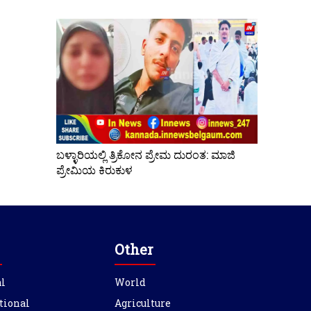
ಬಳ್ಳಾರಿಯಲ್ಲಿ ತ್ರಿಕೋನ ಪ್ರೇಮ ದುರಂತ: ಮಾಜಿ
ಪ್ರೇಮಿಯ ಕಿರುಕುಳ
Other
l
World
tional
Agriculture