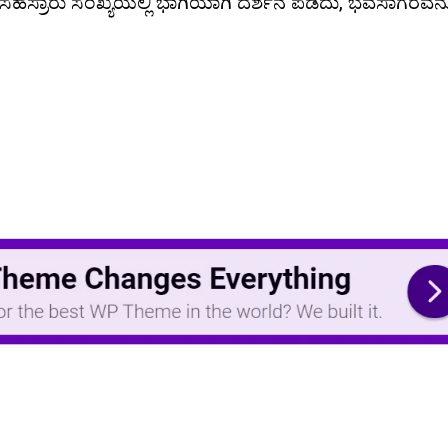
ಲಿ ಸಹಸ್ರಾರು ಸಂಖ್ಯೆಯಲ್ಲಿ ಭಾಗಿಯಾಗಿ ದರ್ಶನ ಪಡೆದು, ಭವಸಾಗರವನ್