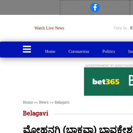
Watch Live News
View In
Home
Coronavirus
Politics
In
Home
>>
News
>>
Belagavi
Belagavi
ಮೋಹನಗಿ (ಬಾಕವ್ವಾ) ಭಾವಕೇಶ್ವರಿ 