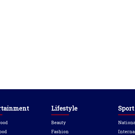
rtainment
Lifestyle
Sport
wood
Beauty
Nationa
ood
Fashion
Interna