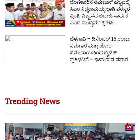
ಬೆಂಗಳೂರಿನ ರಮಜಾನ್ ಹಬ್ಬದಲ್ಲಿ
ಸಿಎಂ ಸಿದ್ದರಾಮಯ್ಯ ಭಾಗಿ ಪರಸ್ಪರ
ಪ್ರೀತಿ, ವಿಶ್ವಾಸದ ಬದುಕು ಸಾರ್ಥಕ
ಎಂದ ಮುಖ್ಯಮಂತ್ರಿಗಳು…
ಬೆಳಗಾವಿ – ಡಿಸೆಂಬರ್ 16 ರಂದು
ಸಮಗಾರ ಮತ್ತು ಡೋರ
ಸಮುದಾಯದಿಂದ ಬೃಹತ್
ಪ್ರತಿಭಟನೆ – ಭೀಮರಾವ ಪವಾರ.
Trending News