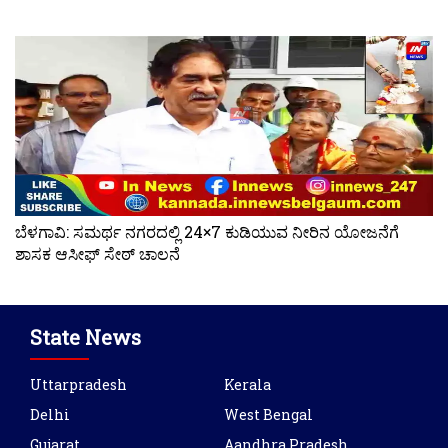
ಬೆಳಗಾವಿ: ಸಮರ್ಥ ನಗರದಲ್ಲಿ 24×7 ಕುಡಿಯುವ ನೀರಿನ ಯೋಜನೆಗೆ
ಶಾಸಕ ಆಸೀಫ್ ಸೇಠ್ ಚಾಲನೆ
State News
Uttarpradesh
Kerala
Delhi
West Bengal
Gujarat
Aandhra Pradesh