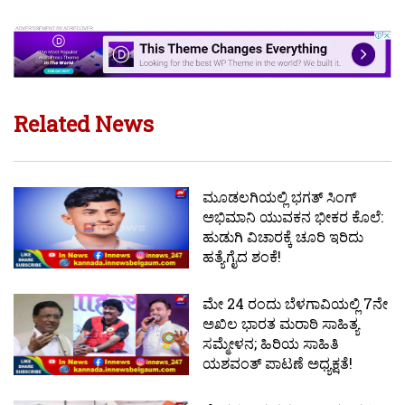
Related News
ಮೂಡಲಗಿಯಲ್ಲಿ ಭಗತ್ ಸಿಂಗ್
ಅಭಿಮಾನಿ ಯುವಕನ ಭೀಕರ ಕೊಲೆ:
ಹುಡುಗಿ ವಿಚಾರಕ್ಕೆ ಚೂರಿ ಇರಿದು
ಹತ್ಯೆಗೈದ ಶಂಕೆ!
ಮೇ 24 ರಂದು ಬೆಳಗಾವಿಯಲ್ಲಿ 7ನೇ
ಅಖಿಲ ಭಾರತ ಮರಾಠಿ ಸಾಹಿತ್ಯ
ಸಮ್ಮೇಳನ; ಹಿರಿಯ ಸಾಹಿತಿ
ಯಶವಂತ್ ಪಾಟಣೆ ಅಧ್ಯಕ್ಷತೆ!