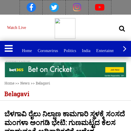
Watch Live
Home
Coronavirus
Politics
India
Entertainment
Spo
Home
>>
News
>>
Belagavi
Belagavi
ಬೆಳಗಾವಿ ರೈಲು ನಿಲ್ದಾಣ ಕಾಮಗಾರಿ ಸ್ಥಳಕ್ಕೆ ಸಂಸದೆ
ಮಂಗಳಾ ಅಂಗಡಿ ಭೇಟಿ: ಗುಣಮಟ್ಟದ ಕೆಲಸ