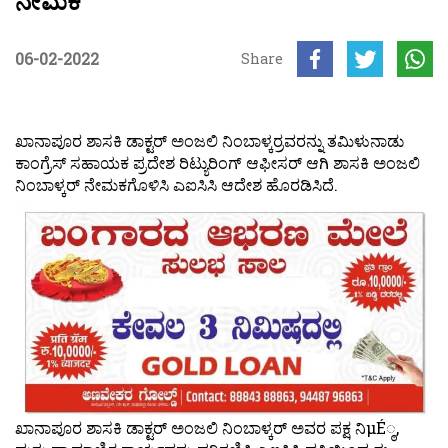
ನೇಮಕ
06-02-2022
Share
ಖಾನಾಪೂರ ಶಾಸಕಿ ಡಾಕ್ಟರ್ ಅಂಜಲಿ ನಿಂಬಾಳ್ಕರ್‍ರವರನ್ನು ತಮಿಳುನಾಡು
ಕಾಂಗ್ರೆಸ್ ಸಹಾಯಕ ಪ್ರದೇಶ ರಿಟ್ಯುರಿಂಗ್ ಆಫೀಸರ್ ಆಗಿ ಶಾಸಕಿ ಅಂಜಲಿ
ನಿಂಬಾಳ್ಕರ್ ನೇಮಕಗೊಳಿಸಿ ಎಐಸಿಸಿ ಆದೇಶ ಹೊರಡಿಸಿದೆ.
ಖಾನಾಪೂರ ಶಾಸಕಿ ಡಾಕ್ಟರ್ ಅಂಜಲಿ ನಿಂಬಾಳ್ಕರ್ ಅವರ ಪಕ್ಷ ನಿμÉ್ಠ,