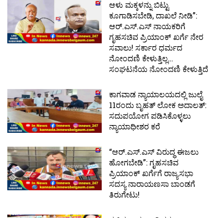
ಆಳು ಮಕ್ಕಳನ್ನು ಬಿಟ್ಟು
ಕೂಗಾಡಿಸಬೇಡಿ, ದಾಖಲೆ ನೀಡಿ”:
ಆರ್.ಎಸ್.ಎಸ್ ನಾಯಕರಿಗೆ
ಗೃಹಸಚಿವ ಪ್ರಿಯಾಂಕ್ ಖರ್ಗೆ ನೇರ
ಸವಾಲು! ಸರ್ಕಾರ ಧರ್ಮದ
ನೋಂದಣಿ ಕೇಳುತ್ತಿಲ್ಲ…
ಸಂಘಟನೆಯ ನೋಂದಣಿ ಕೇಳುತ್ತಿದೆ
ಕಾಗವಾಡ ನ್ಯಾಯಾಲಯದಲ್ಲಿ ಜುಲೈ
11ರಂದು ಬೃಹತ್ ಲೋಕ ಅದಾಲತ್:
ಸದುಪಯೋಗ ಪಡಿಸಿಕೊಳ್ಳಲು
ನ್ಯಾಯಾಧೀಶರ ಕರೆ
“ಆರ್.ಎಸ್.ಎಸ್ ವಿರುದ್ಧ ಈಜಲು
ಹೋಗಬೇಡಿ”: ಗೃಹಸಚಿವ
ಪ್ರಿಯಾಂಕ್ ಖರ್ಗೆಗೆ ರಾಜ್ಯಸಭಾ
ಸದಸ್ಯ ನಾರಾಯಣಸಾ ಬಾಂಡಗೆ
ತಿರುಗೇಟು!