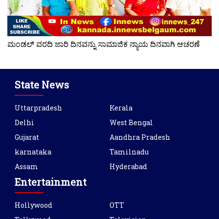
ಮಂಡಲ್ ವರದಿ ಜಾರಿ ದಿನವನ್ನು ಸಾಮಾಜಿಕ ನ್ಯಾಯ ದಿನವಾಗಿ ಆಚರಣೆ
State News
Uttarpradesh
Kerala
Delhi
West Bengal
Gujarat
Aandhra Pradesh
karnataka
Tamilnadu
Assam
Hyderabad
Entertainment
Hollywood
OTT