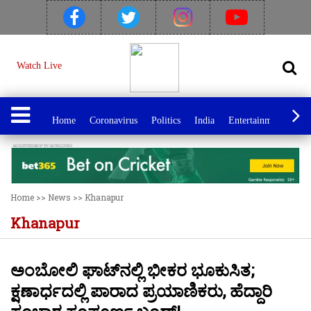
Watch Live
Home
Coronavirus
Politics
India
Entertainment
Spo
Home
>>
News
>>
Khanapur
Khanapur
ಅಂಬೋಲಿ ಘಾಟ್‌ನಲ್ಲಿ ಭೀಕರ ಭೂಕುಸಿತ;
ಕ್ಷಣಾರ್ಧದಲ್ಲಿ ಪಾರಾದ ಪ್ರಯಾಣಿಕರು, ಹೆದ್ದಾರಿ