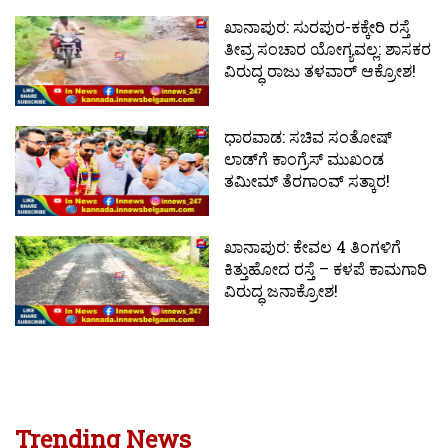
ಖಾನಾಪುರ: ಸುರಪುರ-ಕಕ್ಕೇರಿ ರಸ್ತೆ
ತೀವ್ರ ಸಂಚಾರ ಯೋಗ್ಯವಲ್ಲ: ಶಾಸಕರ
ವಿರುದ್ಧ ರಾಜು ತಳವಾರ್ ಆಕ್ರೋಶ!
ಧಾರವಾಡ: ಸಚಿವ ಸಂತೋಷ್
ಲಾಡ್‌ಗೆ ಕಾಂಗ್ರೆಸ್ ಮುಖಂಡ
ತಮೀಮ್ ತೆರಗಾಂವ್ ಸತ್ಕಾರ!
ಖಾನಾಪುರ: ಕೇವಲ 4 ತಿಂಗಳಿಗೆ
ಕಿತ್ತುಹೋದ ರಸ್ತೆ – ಕಳಪೆ ಕಾಮಗಾರಿ
ವಿರುದ್ಧ ಜನಾಕ್ರೋಶ!
Trending News