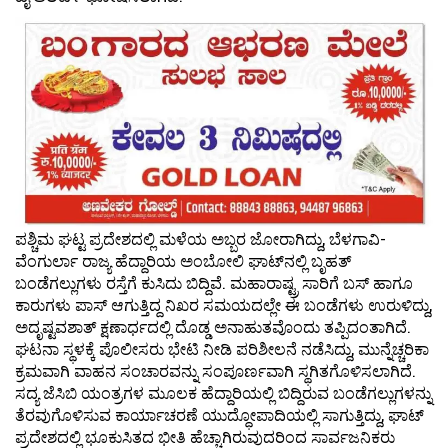
ಪಶ್ಚಿಮ ಘಟ್ಟ ಪ್ರದೇಶದಲ್ಲಿ ಮಳೆಯ ಅಬ್ಬರ ಜೋರಾಗಿದ್ದು, ಬೆಳಗಾವಿ-
ವೆಂಗುರ್ಲಾ ರಾಜ್ಯ ಹೆದ್ದಾರಿಯ ಅಂಬೋಲಿ ಘಾಟ್‌ನಲ್ಲಿ ಬೃಹತ್
ಬಂಡೆಗಲ್ಲುಗಳು ರಸ್ತೆಗೆ ಕುಸಿದು ಬಿದ್ದಿವೆ. ಮಹಾರಾಷ್ಟ್ರ ಸಾರಿಗೆ ಬಸ್ ಹಾಗೂ
ಕಾರುಗಳು ಪಾಸ್ ಆಗುತ್ತಿದ್ದ ನಿಖರ ಸಮಯದಲ್ಲೇ ಈ ಬಂಡೆಗಳು ಉರುಳಿದ್ದು,
ಅದೃಷ್ಟವಶಾತ್ ಕ್ಷಣಾರ್ಧದಲ್ಲಿ ದೊಡ್ಡ ಅನಾಹುತವೊಂದು ತಪ್ಪಿದಂತಾಗಿದೆ.
ಘಟನಾ ಸ್ಥಳಕ್ಕೆ ಪೊಲೀಸರು ಭೇಟಿ ನೀಡಿ ಪರಿಶೀಲನೆ ನಡೆಸಿದ್ದು, ಮುನ್ನೆಚ್ಚರಿಕಾ
ಕ್ರಮವಾಗಿ ವಾಹನ ಸಂಚಾರವನ್ನು ಸಂಪೂರ್ಣವಾಗಿ ಸ್ಥಗಿತಗೊಳಿಸಲಾಗಿದೆ.
ಸದ್ಯ ಜೆಸಿಬಿ ಯಂತ್ರಗಳ ಮೂಲಕ ಹೆದ್ದಾರಿಯಲ್ಲಿ ಬಿದ್ದಿರುವ ಬಂಡೆಗಲ್ಲುಗಳನ್ನು
ತೆರವುಗೊಳಿಸುವ ಕಾರ್ಯಾಚರಣೆ ಯುದ್ಧೋಪಾದಿಯಲ್ಲಿ ಸಾಗುತ್ತಿದ್ದು, ಘಾಟ್
ಪ್ರದೇಶದಲ್ಲಿ ಭೂಕುಸಿತದ ಭೀತಿ ಹೆಚ್ಚಾಗಿರುವುದರಿಂದ ಸಾರ್ವಜನಿಕರು