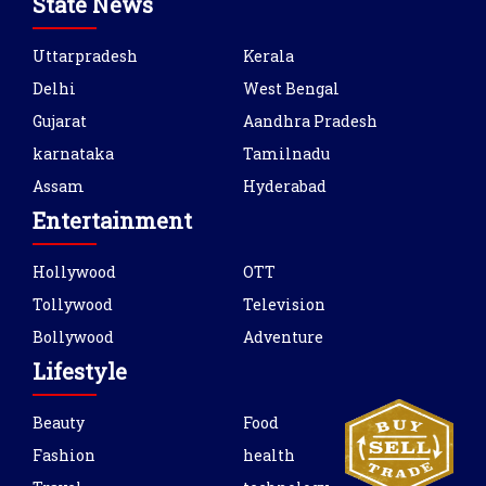
State News
Uttarpradesh
Kerala
Delhi
West Bengal
Gujarat
Aandhra Pradesh
karnataka
Tamilnadu
Assam
Hyderabad
Entertainment
Hollywood
OTT
Tollywood
Television
Bollywood
Adventure
Lifestyle
Beauty
Food
Fashion
health