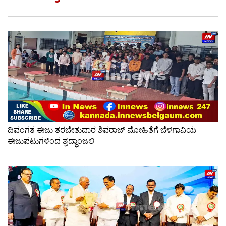
ದಿವಂಗತ ಈಜು ತರಬೇತುದಾರ ಶಿವರಾಜ್ ಮೋಹಿತೆಗೆ ಬೆಳಗಾವಿಯ
ಈಜುಪಟುಗಳಿಂದ ಶ್ರದ್ಧಾಂಜಲಿ