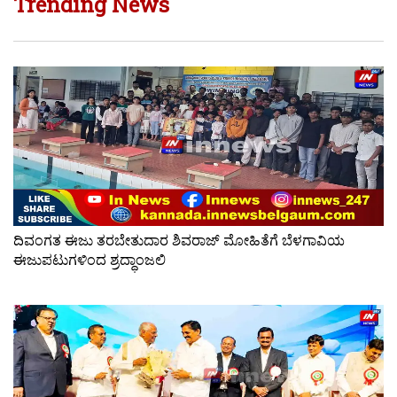
Trending News
ದಿವಂಗತ ಈಜು ತರಬೇತುದಾರ ಶಿವರಾಜ್ ಮೋಹಿತೆಗೆ ಬೆಳಗಾವಿಯ
ಈಜುಪಟುಗಳಿಂದ ಶ್ರದ್ಧಾಂಜಲಿ