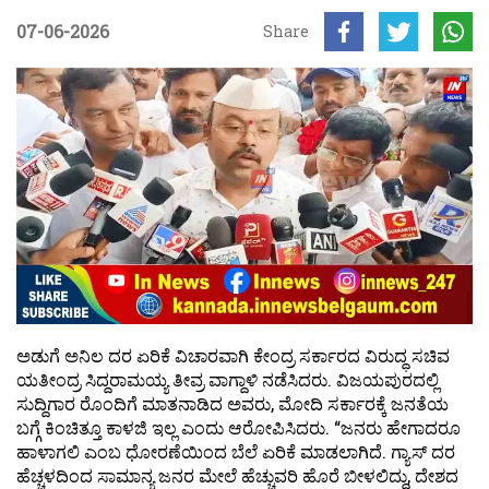
07-06-2026
Share
ಅಡುಗೆ ಅನಿಲ ದರ ಏರಿಕೆ ವಿಚಾರವಾಗಿ ಕೇಂದ್ರ ಸರ್ಕಾರದ ವಿರುದ್ಧ ಸಚಿವ
ಯತೀಂದ್ರ ಸಿದ್ದರಾಮಯ್ಯ ತೀವ್ರ ವಾಗ್ದಾಳಿ ನಡೆಸಿದರು. ವಿಜಯಪುರದಲ್ಲಿ
ಸುದ್ದಿಗಾರ ರೊಂದಿಗೆ ಮಾತನಾಡಿದ ಅವರು, ಮೋದಿ ಸರ್ಕಾರಕ್ಕೆ ಜನತೆಯ
ಬಗ್ಗೆ ಕಿಂಚಿತ್ತೂ ಕಾಳಜಿ ಇಲ್ಲ ಎಂದು ಆರೋಪಿಸಿದರು. “ಜನರು ಹೇಗಾದರೂ
ಹಾಳಾಗಲಿ ಎಂಬ ಧೋರಣೆಯಿಂದ ಬೆಲೆ ಏರಿಕೆ ಮಾಡಲಾಗಿದೆ. ಗ್ಯಾಸ್ ದರ
ಹೆಚ್ಚಳದಿಂದ ಸಾಮಾನ್ಯ ಜನರ ಮೇಲೆ ಹೆಚ್ಚುವರಿ ಹೊರೆ ಬೀಳಲಿದ್ದು, ದೇಶದ