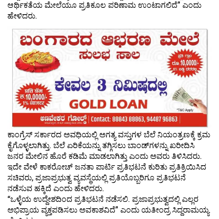
ಆರ್ಥಿಕತೆಯ ಮೇಲೆಯೂ ಪ್ರತಿಕೂಲ ಪರಿಣಾಮ ಉಂಟಾಗಲಿದೆ” ಎಂದು
ಹೇಳಿದರು.
ಕಾಂಗ್ರೆಸ್ ಸರ್ಕಾರದ ಅವಧಿಯಲ್ಲಿ ಅಗತ್ಯ ವಸ್ತುಗಳ ಬೆಲೆ ನಿಯಂತ್ರಣಕ್ಕೆ ಕ್ರಮ
ಕೈಗೊಳ್ಳಲಾಗಿತ್ತು. ಬೆಲೆ ಏರಿಕೆಯನ್ನು ತಗ್ಗಿಸಲು ಬಾಂಡ್‌ಗಳನ್ನು ಖರೀದಿಸಿ
ಜನರ ಮೇಲಿನ ಹೊರೆ ಕಡಿಮೆ ಮಾಡಲಾಗಿತ್ತು ಎಂದು ಅವರು ತಿಳಿಸಿದರು.
ಇದೇ ವೇಳೆ ಕಾಕರೋಚ್ ಜನತಾ ಪಾರ್ಟಿ ಪ್ರತಿಭಟನೆ ಕುರಿತು ಪ್ರತಿಕ್ರಿಯಿಸಿದ
ಸಚಿವರು, ಪ್ರಜಾಪ್ರಭುತ್ವ ವ್ಯವಸ್ಥೆಯಲ್ಲಿ ಪ್ರತಿಯೊಬ್ಬರಿಗೂ ಪ್ರತಿಭಟನೆ
ನಡೆಸುವ ಹಕ್ಕಿದೆ ಎಂದು ಹೇಳಿದರು.
“ಒಳ್ಳೆಯ ಉದ್ದೇಶದಿಂದ ಪ್ರತಿಭಟನೆ ನಡೆಸಲಿ. ಪ್ರಜಾಪ್ರಭುತ್ವದಲ್ಲಿ ಎಲ್ಲರ
ಅಭಿಪ್ರಾಯ ವ್ಯಕ್ತಪಡಿಸಲು ಅವಕಾಶವಿದೆ” ಎಂದು ಯತೀಂದ್ರ ಸಿದ್ದರಾಮಯ್ಯ