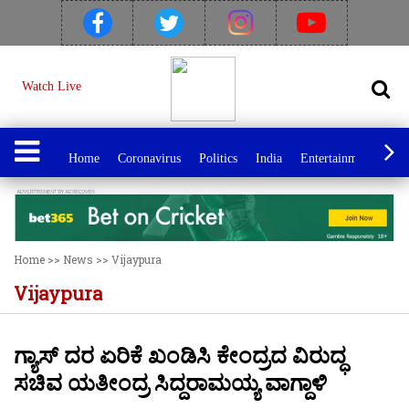
Watch Live
Home
Coronavirus
Politics
India
Entertainment
Spo
Home
>>
News
>>
Vijaypura
Vijaypura
ಗ್ಯಾಸ್ ದರ ಏರಿಕೆ ಖಂಡಿಸಿ ಕೇಂದ್ರದ ವಿರುದ್ಧ
ಸಚಿವ ಯತೀಂದ್ರ ಸಿದ್ದರಾಮಯ್ಯ ವಾಗ್ದಾಳಿ