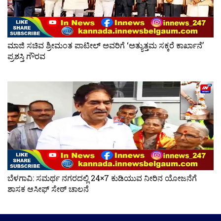
ಮಾಜಿ ಸಚಿವ ಶ್ರೀಮಂತ ಪಾಟೀಲ್ ಅವರಿಗೆ ‘ಅತ್ಯುತ್ತಮ ಸಕ್ಕರೆ ಕಾರ್ಖಾನೆ’
ಪ್ರಶಸ್ತಿ ಗೌರವ
ಬೆಳಗಾವಿ: ಸಮರ್ಥ ನಗರದಲ್ಲಿ 24×7 ಕುಡಿಯುವ ನೀರಿನ ಯೋಜನೆಗೆ
ಶಾಸಕ ಆಸೀಫ್ ಸೇಠ್ ಚಾಲನೆ