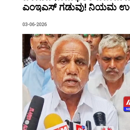
ಎಂಇಎಸ್ ಗಡುವು! ನಿಯಮ ಉಲ್ಲಂಘ
03-06-2026