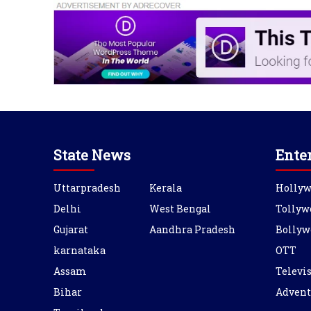
State News
Ente
Uttarpradesh
Kerala
Holly
Delhi
West Bengal
Tollyw
Gujarat
Aandhra Pradesh
Bollyw
karnataka
OTT
Assam
Televi
Bihar
Advent