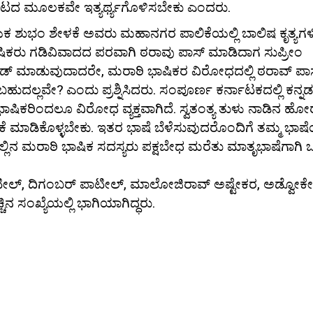
ಾಟದ ಮೂಲಕವೇ ಇತ್ಯರ್ಥ್ಯಗೊಳಿಸಬೇಕು ಎಂದರು.
 ಶುಭಂ ಶೇಳಕೆ ಅವರು ಮಹಾನಗರ ಪಾಲಿಕೆಯಲ್ಲಿ ಬಾಲಿಷ ಕೃತ್ಯಗ
ಭಾಷಿಕರು ಗಡಿವಿವಾದದ ಪರವಾಗಿ ಠರಾವು ಪಾಸ್ ಮಾಡಿದಾಗ ಸುಪ್ರೀಂ
ಸೀಡ್ ಮಾಡುವುದಾದರೇ, ಮರಾಠಿ ಭಾಷಿಕರ ವಿರೋಧದಲ್ಲಿ ಠರಾವ್ ಪಾ
್ಲವೇ? ಎಂದು ಪ್ರಶ್ನಿಸಿದರು. ಸಂಪೂರ್ಣ ಕರ್ನಾಟಕದಲ್ಲಿ ಕನ್ನಡ
ಭಾಷಿಕರಿಂದಲೂ ವಿರೋಧ ವ್ಯಕ್ತವಾಗಿದೆ. ಸ್ವತಂತ್ಯ ತುಳು ನಾಡಿನ ಹ
 ಮಾಡಿಕೊಳ್ಳಬೇಕು. ಇತರ ಭಾಷೆ ಬೆಳೆಸುವುದರೊಂದಿಗೆ ತಮ್ಮ ಭಾಷೆ
ಿನ ಮರಾಠಿ ಭಾಷಿಕ ಸದಸ್ಯರು ಪಕ್ಷಬೇಧ ಮರೆತು ಮಾತೃಭಾಷೆಗಾಗಿ ಒಗ
ೀಲ್, ದಿಗಂಬರ್ ಪಾಟೀಲ್, ಮಾಲೋಜಿರಾವ್ ಅಷ್ಟೇಕರ, ಅಡ್ವೋಕೇ
 ಸಂಖ್ಯೆಯಲ್ಲಿ ಭಾಗಿಯಾಗಿದ್ಧರು.