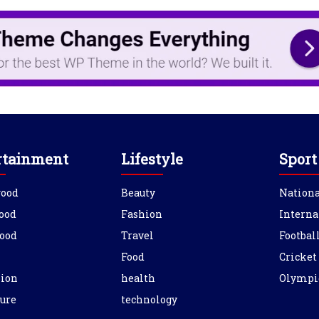
rtainment
Lifestyle
Sport
wood
Beauty
Nationa
ood
Fashion
Interna
ood
Travel
Footbal
Food
Cricket
sion
health
Olympi
ure
technology