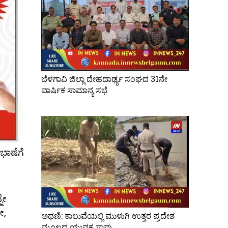
ಬೆಳಗಾವಿ ಜಿಲ್ಲಾ ದೇಹದಾರ್ಢ್ಯ ಸಂಘದ 31ನೇ
ವಾರ್ಷಿಕ ಸಾಮಾನ್ಯ ಸಭೆ
ಭಾಷೆಗೆ
ನೇ
ೇ,
ಅಥಣಿ: ಕಾಲುವೆಯಲ್ಲಿ ಮುಳುಗಿ ಉತ್ತರ ಪ್ರದೇಶ
ಮೂಲದ ಯುವಕ ಸಾವು