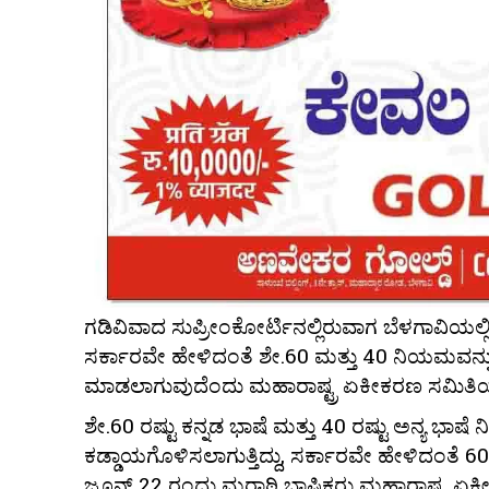
ಗಡಿವಿವಾದ ಸುಪ್ರೀಂಕೋರ್ಟಿನಲ್ಲಿರುವಾಗ ಬೆಳಗಾವಿಯಲ್
ಸರ್ಕಾರವೇ ಹೇಳಿದಂತೆ ಶೇ.60 ಮತ್ತು 40 ನಿಯಮವನ್ನು
ಮಾಡಲಾಗುವುದೆಂದು ಮಹಾರಾಷ್ಟ್ರ ಏಕೀಕರಣ ಸಮಿತಿಯೂ
ಶೇ.60 ರಷ್ಟು ಕನ್ನಡ ಭಾಷೆ ಮತ್ತು 40 ರಷ್ಟು ಅನ್ಯ ಭಾಷ
ಕಡ್ಡಾಯಗೊಳಿಸಲಾಗುತ್ತಿದ್ದು, ಸರ್ಕಾರವೇ ಹೇಳಿದಂತೆ 6
ಜೂನ್ 22 ರಂದು ಮರಾಠಿ ಭಾಷಿಕರು ಮಹಾರಾಷ್ಟ್ರ ಏಕೀಕರಣ