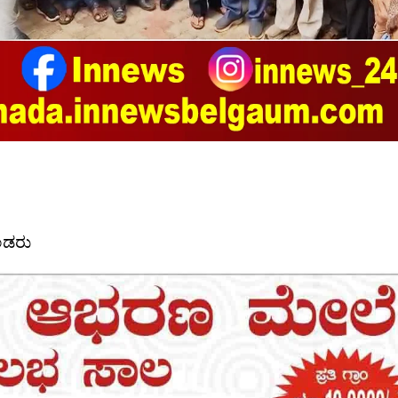
ಖಂಡರು