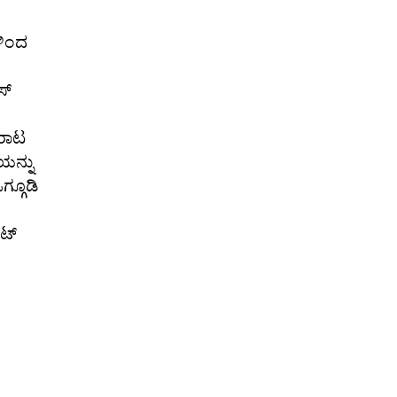
ಳಿಂದ
ಸ್
ೋರಾಟ
ಯನ್ನು
್ಗೂಡಿ
ಟ್