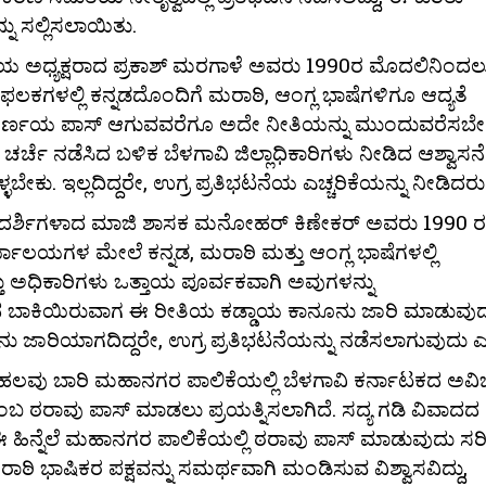
ು ಸಲ್ಲಿಸಲಾಯಿತು.
ಯ ಅಧ್ಯಕ್ಷರಾದ ಪ್ರಕಾಶ್ ಮರಗಾಳೆ ಅವರು 1990ರ ಮೊದಲಿನಿಂದ
ಕಗಳಲ್ಲಿ ಕನ್ನಡದೊಂದಿಗೆ ಮರಾಠಿ, ಆಂಗ್ಲ ಭಾಷೆಗಳಿಗೂ ಆದ್ಯತೆ
ನಿರ್ಣಯ ಪಾಸ್ ಆಗುವವರೆಗೂ ಅದೇ ನೀತಿಯನ್ನು ಮುಂದುವರೆಸಬೇಕ
ೆ ಚರ್ಚೆ ನಡೆಸಿದ ಬಳಿಕ ಬೆಳಗಾವಿ ಜಿಲ್ಲಾಧಿಕಾರಿಗಳು ನೀಡಿದ ಆಶ್ವಾಸನ
ಬೇಕು. ಇಲ್ಲದಿದ್ದರೇ, ಉಗ್ರ ಪ್ರತಿಭಟನೆಯ ಎಚ್ಚರಿಕೆಯನ್ನು ನೀಡಿದರು
್ಯದರ್ಶಿಗಳಾದ ಮಾಜಿ ಶಾಸಕ ಮನೋಹರ್ ಕಿಣೇಕರ್ ಅವರು 1990 ರ
ಯಾಲಯಗಳ ಮೇಲೆ ಕನ್ನಡ, ಮರಾಠಿ ಮತ್ತು ಆಂಗ್ಲ ಭಾಷೆಗಳಲ್ಲಿ
 ಅಧಿಕಾರಿಗಳು ಒತ್ತಾಯ ಪೂರ್ವಕವಾಗಿ ಅವುಗಳನ್ನು
ಡಿವಿವಾದ ಬಾಕಿಯಿರುವಾಗ ಈ ರೀತಿಯ ಕಡ್ಡಾಯ ಕಾನೂನು ಜಾರಿ ಮಾಡುವು
 ಜಾರಿಯಾಗದಿದ್ದರೇ, ಉಗ್ರ ಪ್ರತಿಭಟನೆಯನ್ನು ನಡೆಸಲಾಗುವುದು 
ಲವು ಬಾರಿ ಮಹಾನಗರ ಪಾಲಿಕೆಯಲ್ಲಿ ಬೆಳಗಾವಿ ಕರ್ನಾಟಕದ ಅವಿಭ
 ಠರಾವು ಪಾಸ್ ಮಾಡಲು ಪ್ರಯತ್ನಿಸಲಾಗಿದೆ. ಸದ್ಯ ಗಡಿ ವಿವಾದದ
. ಈ ಹಿನ್ನೆಲೆ ಮಹಾನಗರ ಪಾಲಿಕೆಯಲ್ಲಿ ಠರಾವು ಪಾಸ್ ಮಾಡುವುದು ಸರ
ಭಾಷಿಕರ ಪಕ್ಷವನ್ನು ಸಮರ್ಥವಾಗಿ ಮಂಡಿಸುವ ವಿಶ್ವಾಸವಿದ್ದು,