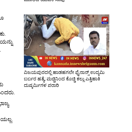
ಲೂ
ು.
ೆಯನ್ನು
.
ವಿಜಯಪುರದಲ್ಲಿ ಹಾಡಹಗಲೇ ಫೈನಾನ್ಸ್ ಉದ್ಯಮಿ
ಬರ್ಬರ ಹತ್ಯೆ; ಮಚ್ಚಿನಿಂದ ಕೊಚ್ಚಿ ಕಲ್ಲು ಎತ್ತಿಹಾಕಿ
ದು
ದುಷ್ಕರ್ಮಿಗಳ ಪರಾರಿ
ಎಂದರು.
ಾಜ್ಯ
ಿಯಲ್ಲ.