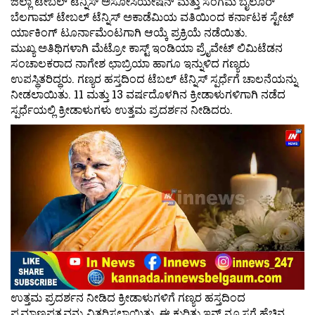
ಜಿಲ್ಲಾ ಟೇಬಲ್ ಟೆನ್ನಿಸ್ ಅಸೋಸಿಯೇಷನ್ ಮತ್ತು ಸಂಗಮ ಬೈಲೂರ್
ಬೆಲಗಾಮ್ ಟೇಬಲ್ ಟೆನ್ನಿಸ್ ಅಕಾಡೆಮಿಯ ವತಿಯಿಂದ ಕರ್ನಾಟಕ ಸ್ಟೇಟ್
ರ್ಯಾಕಿಂಗ್ ಟೂರ್ನಾಮೆಂಟಗಾಗಿ ಆಯ್ಕೆ ಪ್ರಕ್ರಿಯೆ ನಡೆಯಿತು.
ಮುಖ್ಯ ಅತಿಥಿಗಳಾಗಿ ಮೆಟ್ರೋ ಕಾಸ್ಟ್ ಇಂಡಿಯಾ ಪ್ರೈವೇಟ್ ಲಿಮಿಟೆಡನ
ಸಂಚಾಲಕರಾದ ನಾಗೇಶ ಛಾಬ್ರಿಯಾ ಹಾಗೂ ಇನ್ನುಳಿದ ಗಣ್ಯರು
ಉಪಸ್ಥಿತರಿದ್ಧರು. ಗಣ್ಯರ ಹಸ್ತದಿಂದ ಟೆಬಲ್ ಟೆನ್ನಿಸ್ ಸ್ಪರ್ಧೆಗೆ ಚಾಲನೆಯನ್ನು
ನೀಡಲಾಯಿತು. 11 ಮತ್ತು 13 ವರ್ಷದೊಳಗಿನ ಕ್ರೀಡಾಳುಗಳಿಗಾಗಿ ನಡೆದ
ಸ್ಪರ್ಧೆಯಲ್ಲಿ ಕ್ರೀಡಾಳುಗಳು ಉತ್ತಮ ಪ್ರದರ್ಶನ ನೀಡಿದರು.
ಉತ್ತಮ ಪ್ರದರ್ಶನ ನೀಡಿದ ಕ್ರೀಡಾಳುಗಳಿಗೆ ಗಣ್ಯರ ಹಸ್ತದಿಂದ
ಪ್ರಮಾಣಪತ್ರವನ್ನು ವಿತರಿಸಲಾಯಿತು. ಈ ಕುರಿತು ಇನ್ ನ್ಯೂಸಗೆ ಹೆಚ್ಚಿನ