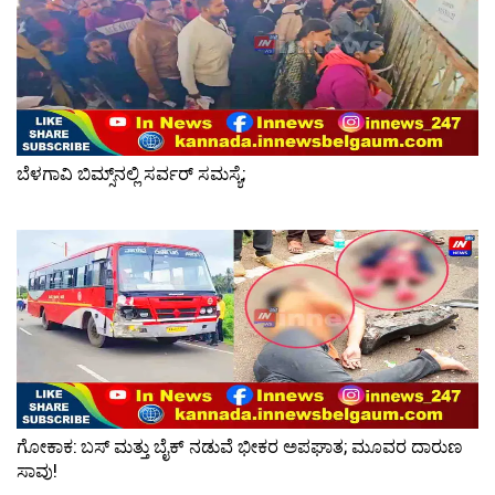
ಬೆಳಗಾವಿ ಬಿಮ್ಸ್‌ನಲ್ಲಿ ಸರ್ವರ್ ಸಮಸ್ಯೆ;
ಗೋಕಾಕ: ಬಸ್ ಮತ್ತು ಬೈಕ್ ನಡುವೆ ಭೀಕರ ಅಪಘಾತ; ಮೂವರ ದಾರುಣ
ಸಾವು!