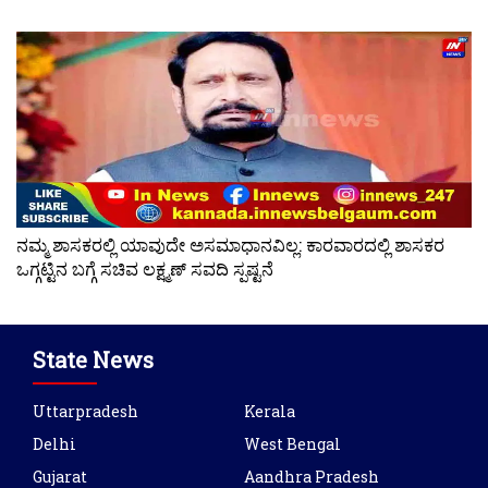
ನಮ್ಮ ಶಾಸಕರಲ್ಲಿ ಯಾವುದೇ ಅಸಮಾಧಾನವಿಲ್ಲ: ಕಾರವಾರದಲ್ಲಿ ಶಾಸಕರ
ಒಗ್ಗಟ್ಟಿನ ಬಗ್ಗೆ ಸಚಿವ ಲಕ್ಷ್ಮಣ್ ಸವದಿ ಸ್ಪಷ್ಟನೆ
State News
Uttarpradesh
Kerala
Delhi
West Bengal
Gujarat
Aandhra Pradesh