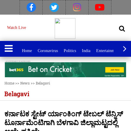
Watch Live
Home
Coronavirus
Politics
India
Entertainment
Spo
Home
>>
News
>>
Belagavi
Belagavi
ಕರ್ನಾಟಕ ಸ್ಟೇಟ್ ರ್ಯಾಂಕಿಂಗ್ ಟೇಬಲ್ ಟೆನ್ನಿಸ್
ಟೂರ್ನಾಮೆಂಟಿಗಾಗಿ ಬೆಳಗಾವಿ ಜಿಲ್ಲಾಮಟ್ಟದಲ್ಲಿ