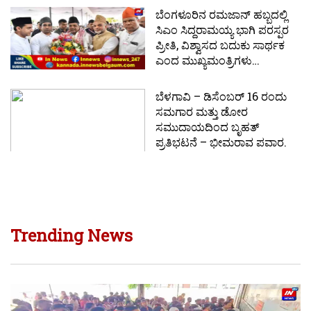
ಬೆಂಗಳೂರಿನ ರಮಜಾನ್ ಹಬ್ಬದಲ್ಲಿ
ಸಿಎಂ ಸಿದ್ದರಾಮಯ್ಯ ಭಾಗಿ ಪರಸ್ಪರ
ಪ್ರೀತಿ, ವಿಶ್ವಾಸದ ಬದುಕು ಸಾರ್ಥಕ
ಎಂದ ಮುಖ್ಯಮಂತ್ರಿಗಳು…
ಬೆಳಗಾವಿ – ಡಿಸೆಂಬರ್ 16 ರಂದು
ಸಮಗಾರ ಮತ್ತು ಡೋರ
ಸಮುದಾಯದಿಂದ ಬೃಹತ್
ಪ್ರತಿಭಟನೆ – ಭೀಮರಾವ ಪವಾರ.
Trending News