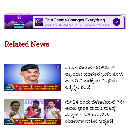
Related News
ಮೂಡಲಗಿಯಲ್ಲಿ ಭಗತ್ ಸಿಂಗ್
ಅಭಿಮಾನಿ ಯುವಕನ ಭೀಕರ ಕೊಲೆ:
ಹುಡುಗಿ ವಿಚಾರಕ್ಕೆ ಚೂರಿ ಇರಿದು
ಹತ್ಯೆಗೈದ ಶಂಕೆ!
ಮೇ 24 ರಂದು ಬೆಳಗಾವಿಯಲ್ಲಿ 7ನೇ
ಅಖಿಲ ಭಾರತ ಮರಾಠಿ ಸಾಹಿತ್ಯ
ಸಮ್ಮೇಳನ; ಹಿರಿಯ ಸಾಹಿತಿ
ಯಶವಂತ್ ಪಾಟಣೆ ಅಧ್ಯಕ್ಷತೆ!