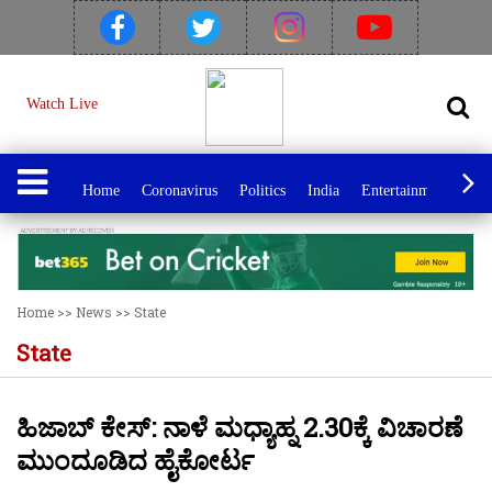
Watch Live
Home
Coronavirus
Politics
India
Entertainment
Spo
Home
>>
News
>>
State
State
ಹಿಜಾಬ್ ಕೇಸ್: ನಾಳೆ ಮಧ್ಯಾಹ್ನ 2.30ಕ್ಕೆ ವಿಚಾರಣೆ
ಮುಂದೂಡಿದ ಹೈಕೋರ್ಟ