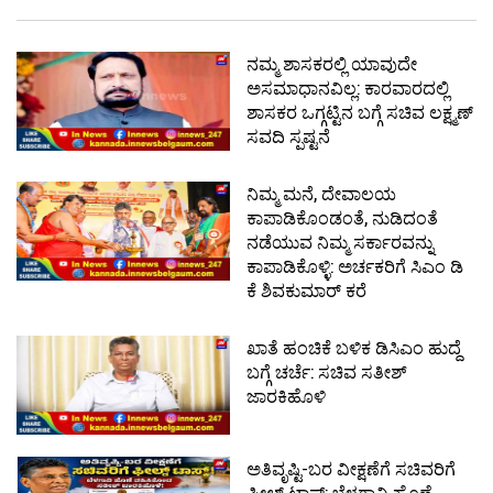
ನಮ್ಮ ಶಾಸಕರಲ್ಲಿ ಯಾವುದೇ
ಅಸಮಾಧಾನವಿಲ್ಲ: ಕಾರವಾರದಲ್ಲಿ
ಶಾಸಕರ ಒಗ್ಗಟ್ಟಿನ ಬಗ್ಗೆ ಸಚಿವ ಲಕ್ಷ್ಮಣ್
ಸವದಿ ಸ್ಪಷ್ಟನೆ
ನಿಮ್ಮ ಮನೆ, ದೇವಾಲಯ
ಕಾಪಾಡಿಕೊಂಡಂತೆ, ನುಡಿದಂತೆ
ನಡೆಯುವ ನಿಮ್ಮ ಸರ್ಕಾರವನ್ನು
ಕಾಪಾಡಿಕೊಳ್ಳಿ: ಅರ್ಚಕರಿಗೆ ಸಿಎಂ ಡಿ
ಕೆ ಶಿವಕುಮಾರ್ ಕರೆ
ಖಾತೆ ಹಂಚಿಕೆ ಬಳಿಕ ಡಿಸಿಎಂ ಹುದ್ದೆ
ಬಗ್ಗೆ ಚರ್ಚೆ: ಸಚಿವ ಸತೀಶ್
ಜಾರಕಿಹೊಳಿ
ಅತಿವೃಷ್ಟಿ-ಬರ ವೀಕ್ಷಣೆಗೆ ಸಚಿವರಿಗೆ
ಫೀಲ್ಡ್ ಟಾಸ್ಕ್: ಬೆಳಗಾವಿ ಹೊಣೆ