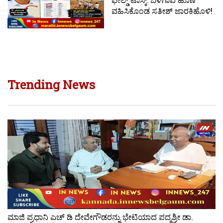
ವಹಿಸಿಕೊಂಡ ಸತೀಶ್ ಜಾರಕಿಹೊಳಿ!
Trending News
ಮಾಜಿ ಪ್ರಧಾನಿ ಎಚ್ ಡಿ ದೇವೇಗೌಡರನ್ನು ಭೇಟಿಯಾದ ಪದ್ಮಶ್ರೀ ಡಾ.