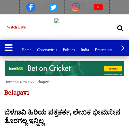
Watch Live
Home
Coronavirus
Politics
India
Entertainment
Spo
Home
>>
News
>>
Belagavi
Belagavi
ಬೆಳಗಾವಿ ಹಿರಿಯ ಪತ್ರಕರ್ತ, ಲೇಖಕ ಭೀಮಸೇನ
ತೊರಗಲ್ಲ ಇನ್ನಿಲ್ಲ