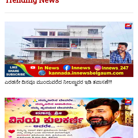
ಎರಡನೇ ದಿನವೂ ಮುಂದುವರೆದ ನೀಲಣ್ಣವರ ಇಡಿ ತಪಾಸಣೆ!!!