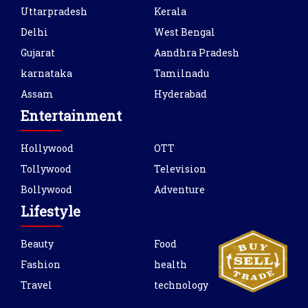
Uttarpradesh
Kerala
Delhi
West Bengal
Gujarat
Aandhra Pradesh
karnataka
Tamilnadu
Assam
Hyderabad
Entertainment
Hollywood
OTT
Tollywood
Television
Bollywood
Adventure
Lifestyle
Beauty
Food
Fashion
health
Travel
technology