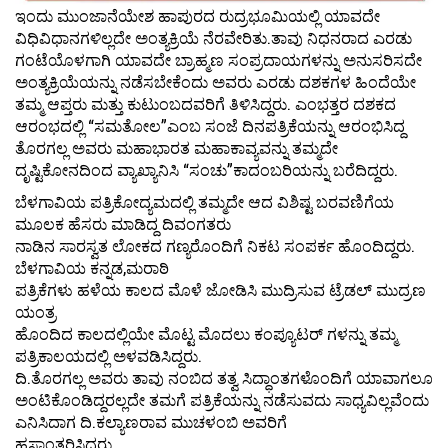
ಇಂದು ಮುಂಜಾನೆಯೇಶ ಹಾಪುರದ ರುದ್ರಭೂಮಿಯಲ್ಲಿ ಯಾವದೇ
ವಿಧಿವಿಧಾನಗಳಿಲ್ಲದೇ ಅಂತ್ಯಕ್ರಿಯೆ ನೆರವೇರಿತು.ತಾವು ನಿಧನರಾದ ಎರಡು
ಗಂಟೆಯೊಳಗಾಗಿ ಯಾವದೇ ಬ್ರಾಹ್ಮಣ ಸಂಪ್ರದಾಯಗಳನ್ನು ಅನುಸರಿಸದೇ
ಅಂತ್ಯಕ್ರಿಯೆಯನ್ನು ನಡೆಸಬೇಕೆಂದು ಅವರು ಎರಡು ದಶಕಗಳ ಹಿಂದೆಯೇ
ತಮ್ಮ ಆಪ್ತರು ಮತ್ತು ಕುಟುಂಬದವರಿಗೆ ತಿಳಿಸಿದ್ದರು. ಎಂಭತ್ತರ ದಶಕದ
ಆರಂಭದಲ್ಲಿ “ಸಮತೋಲ”ಎಂಬ ಸಂಜೆ ದಿನಪತ್ರಿಕೆಯನ್ನು ಆರಂಭಿಸಿದ್ದ
ತೊರಗಲ್ಲ ಅವರು ಮಹಾಭಾರತ ಮಹಾಕಾವ್ಯವನ್ನು ತಮ್ಮದೇ
ದೃಷ್ಟಿಕೋನದಿಂದ ವ್ಯಾಖ್ಯಾನಿಸಿ “ಸಂಚು”ಕಾದಂಬರಿಯನ್ನು ಬರೆದಿದ್ದರು.
ಬೆಳಗಾವಿಯ ಪತ್ರಿಕೋದ್ಯಮದಲ್ಲಿ ತಮ್ಮದೇ ಆದ ವಿಶಿಷ್ಟ ಬರವಣಿಗೆಯ
ಮೂಲಕ ಹೆಸರು ಮಾಡಿದ್ದ ದಿವಂಗತರು
ನಾಡಿನ ಸಾರಸ್ವತ ಲೋಕದ ಗಣ್ಯರೊಂದಿಗೆ ನಿಕಟ ಸಂಪರ್ಕ ಹೊಂದಿದ್ದರು.
ಬೆಳಗಾವಿಯ ಕನ್ನಡ,ಮರಾಠಿ
ಪತ್ರಿಕೆಗಳು ಹಳೆಯ ಕಾಲದ ಮೊಳೆ ಜೋಡಿಸಿ ಮುದ್ರಿಸುವ ಟ್ರೆಡಲ್ ಮುದ್ರಣ
ಯಂತ್ರ
ಹೊಂದಿದ ಕಾಲದಲ್ಲಿಯೇ ಮೊಟ್ಟ ಮೊದಲು ಕಂಪ್ಯೂಟರ್ ಗಳನ್ನು ತಮ್ಮ
ಪತ್ರಿಕಾಲಯದಲ್ಲಿ ಅಳವಡಿಸಿದ್ದರು.
ದಿ.ತೊರಗಲ್ಲ ಅವರು ತಾವು ನಂಬಿದ ತತ್ವ ಸಿದ್ಧಾಂತಗಳೊಂದಿಗೆ ಯಾವಾಗಲೂ
ಅಂಟಿಕೊಂಡಿದ್ದರಲ್ಲದೇ ತಮಗೆ ಪತ್ರಿಕೆಯನ್ನು ನಡೆಸುವದು ಸಾಧ್ಯವಿಲ್ಲವೆಂದು
ಎನಿಸಿದಾಗ ದಿ.ಕಲ್ಯಾಣರಾವ ಮುಚಳಂಬಿ ಅವರಿಗೆ
ಹಸ್ತಾಂತರಿಸಿದ್ದರು.