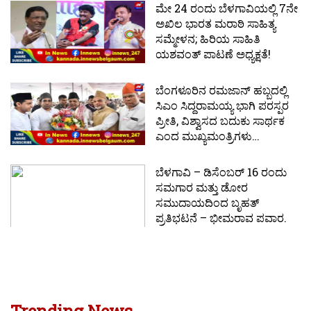
ಮೇ 24 ರಂದು ಬೆಳಗಾವಿಯಲ್ಲಿ 7ನೇ
ಅಖಿಲ ಭಾರತ ಮರಾಠಿ ಸಾಹಿತ್ಯ
ಸಮ್ಮೇಳನ; ಹಿರಿಯ ಸಾಹಿತಿ
ಯಶವಂತ್ ಪಾಟಣೆ ಅಧ್ಯಕ್ಷತೆ!
ಬೆಂಗಳೂರಿನ ರಮಜಾನ್ ಹಬ್ಬದಲ್ಲಿ
ಸಿಎಂ ಸಿದ್ದರಾಮಯ್ಯ ಭಾಗಿ ಪರಸ್ಪರ
ಪ್ರೀತಿ, ವಿಶ್ವಾಸದ ಬದುಕು ಸಾರ್ಥಕ
ಎಂದ ಮುಖ್ಯಮಂತ್ರಿಗಳು…
ಬೆಳಗಾವಿ – ಡಿಸೆಂಬರ್ 16 ರಂದು
ಸಮಗಾರ ಮತ್ತು ಡೋರ
ಸಮುದಾಯದಿಂದ ಬೃಹತ್
ಪ್ರತಿಭಟನೆ – ಭೀಮರಾವ ಪವಾರ.
Trending News