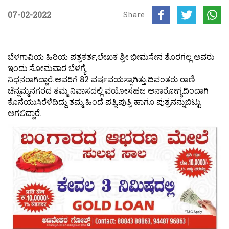
07-02-2022
Share
ಬೆಳಗಾವಿಯ ಹಿರಿಯ ಪತ್ರಕರ್ತ,ಲೇಖಕ ಶ್ರೀ ಭೀಮಸೇನ ತೊರಗಲ್ಲ ಅವರು
ಇಂದು ಸೋಮವಾರ ಬೆಳಗ್ಯೆ
ನಿಧನರಾಗಿದ್ದಾರೆ.ಅವರಿಗೆ 82 ವರ್ಷವಯಸ್ಸಾಗಿತ್ತು.ದಿವಂತರು ರಾಣಿ
ಚೆನ್ನಮ್ಮನಗರದ ತಮ್ಮ ನಿವಾಸದಲ್ಲಿ ವಯೋಸಹಜ ಅನಾರೋಗ್ಯದಿಂದಾಗಿ
ಕೊನೆಯುಸಿರೆಳೆದಿದ್ದು ತಮ್ಮ ಹಿಂದೆ ಪತ್ನಿ,ಪುತ್ರಿ ಹಾಗೂ ಪುತ್ರನನ್ನುಬಿಟ್ಟು
ಅಗಲಿದ್ದಾರೆ.