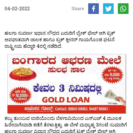
04-02-2022
Share
ಹಲಗಾ ಸುವರ್ಣ ಇಧಾನ ಸೌಧದ ಎದುರಿಗೆ ಬ್ರೇಕ್ ಫೇಲ್ ಆಗಿ ಟ್ರಕ್
ಅಪಘಾತವಾಗಿ ಚಾಲಕ ಹಾಗೂ ಟ್ರಕ್ ಕ್ಲೀನರ್ ಗಾಯಗೊಂಡ ಘಟನೆ
ರಾಷ್ಟ್ರೀಯ ಹೆದ್ದಾರಿ 4ರಲ್ಲಿ ನಡೆದಿದೆ.
ಕಬ್ಬು ತುಂಬುವ ಲಾರಿಯೊಂದು ಬೆಳಗಾವಿಯಿಂದ ಎನ್‍ಎಚ್ 4 ಮೂಲಕ
ಹಿರೇಬಾಗೇವಾಡಿ ಕಡೆಗೆ ತೆರಳುತ್ತಿತ್ತು. ಈ ವೇಳೆ ಮಧ್ಯಾಹ್ನ 3ಗಂಟೆ ಸುಮಾರಿಗೆ
ಹಲಗಾ ಸುವರ್ಣ ವಿಧಾನ ಸೌಧದ ಎದುರಿಗೆ ಟ್ರಕ್ ಬ್ರೇಕ್ ಫೇಲ್ ಆಗಿ