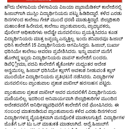
ಹೌದು ಬೆಳಗಾವಿಯ ಬೆಳಗಾವಿಯ ವಿಜಯಾ ಪ್ಯಾರಾಮೆಡಿಕಲ್ ಕಾಲೇಜಿನಲ್ಲಿ
ಹಿಜಾಬ್‍ಗಾಗಿ ಮುಸ್ಲಿಂ ವಿದ್ಯಾರ್ಥಿನಿಯರು ಪಟ್ಟು ಹಿಡಿದಿದ್ದಾರೆ. ಕಳೆದ ಎರಡು
ದಿನಗಳಿಂದ ಕಾಲೇಜು ಗೇಟ್ ಮುಂದೆ ಧರಣಿ ಮಾಡುತ್ತಿದ್ದಾರೆ. ಜಿಲ್ಲಾಧಿಕಾರಿ
ಮಹಾಂತೇಶ ಹಿರೇಮಠ, ಕಾಲೇಜು ಪ್ರಾಂಶುಪಾಲರು, ಪ್ರಾಧ್ಯಾಪಕರು,
ಪೊಲೀಸ್ ಅಧಿಕಾರಿಗಳು ಅದೆಷ್ಟೇ ಮನವಲಿಸಲು ಪ್ರಯತ್ನಿಸಿದರೂ ಕೂಡ
ವಿದ್ಯಾರ್ಥಿನಿಯರು ಮಾತ್ರ ಜಪ್ಪಯ್ಯ ಎನ್ನುತ್ತಿಲ್ಲ. ಇಂದು ಶನಿವಾರವೂ ಹಿಜಾಬ್
ಧರಿಸಿ ಕಾಲೇಜಿಗೆ 15 ವಿದ್ಯಾರ್ಥಿನಿಯರು ಆಗಮಿಸಿದ್ದರು. ಹಿಜಾಬ್, ಬುರ್ಖಾ
ಧರಿಸಿಯೇ ಕಾಲೇಜು ಆವರಣ ಪ್ರವೇಶಿಸಿದರು. ಇನ್ನು ವಾಪಸ್ ಮನೆಗೆ
ಹೋಗಿದ್ದ ಇಬ್ಬರು ವಿದ್ಯಾರ್ಥಿನಿಯರು ವಾಪಸ್ ಕಾಲೇಜಿಗೆ ಬಂದರು.
ಡಿಪೆÇ್ಲೀಮಾ, ಪದವಿ ಕಾಲೇಜಿಗೆ ಹೈಕೋರ್ಟ್ ಮಧ್ಯಂತರ ಆದೇಶ
ಅನ್ವಯಿಸಲ್ಲ. ಹಿಜಾಬ್ ಧರಿಸಿಯೇ ಕ್ಲಾಸ್‍ಗೆ ಅವಕಾಶ ನೀಡುವಂತೆ ಕ್ಲಾಸ್
ಮುಂದೆಯೇ ವಿದ್ಯಾರ್ಥಿನಿಯರು ಪ್ರತಿಭಟನೆ ನಡೆಸಿದರು. ವಿದ್ಯಾರ್ಥಿಗಳ
ಮನವಲಿಸಲು ಪ್ರಾಂಶುಪಾಲ ಪ್ರಕಾಶ ಪಾಟೀಲ್ ಹರಸಾಹಸ ಪಟ್ಟರು.
ಪ್ರಾಂಶುಪಾಲ ಪ್ರಕಾಶ ಪಾಟೀಲ್ ಅವರ ಮನವಲಿಕೆಗೆ ವಿದ್ಯಾರ್ಥಿನಿಯರು
ಮಣಿಯಲಿಲ್ಲ. ಇದರಿಂದ ಅನಿವಾರ್ಯವಾಗಿ ಜಿಲ್ಲಾಧಿಕಾರಿಗಳ ಮುಂದಿನ
ಆದೇಶದವರೆಗೆ ಅನಿರ್ಧಿಷ್ಟಾವಧಿವರೆಗೆ ಕಾಲೇಜಿಗೆ ರಜೆ ಘೋಷಿಸಿದರು. ಈ
ಸಂಬಂಧ ಮಾತನಾಡಿರುವ ಪ್ರಾಂಶುಪಾಲರು ಕಳೆದ ಎರಡು ದಿನಗಳಿಂದ
ವಿದ್ಯಾರ್ಥಿಗಳನ್ನ ವೈಯಕ್ತಿಕವಾಗಿ ಮನವೊಲಿಕೆ ಮಾಡಲಾಗುತ್ತಿದೆ. ವಿದ್ಯಾರ್ಥಿಗಳ
ಜೊತೆಗೆ ಒನ್ ಟು ಒನ್ ಮಾತುಕತೆ ಮಾಡಲಾಗಿದೆ. ಆದ್ರೆ ಹಿಜಾಬ್‍ಗೆ