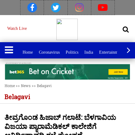
Watch Live
Home
Coronavirus
Politics
India
Entertainment
Spo
Home
>>
News
>>
Belagavi
Belagavi
ತೀವ್ರಗೊಂಡ ಹಿಜಾಬ್ ಗಲಾಟೆ: ಬೆಳಗಾವಿಯ
ವಿಜಯಾ ಪ್ಯಾರಾಮೆಡಿಕಲ್ ಕಾಲೇಜಿಗೆ