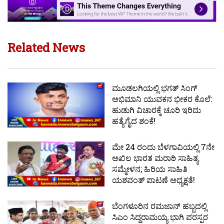
Related News
ಮೂಡಲಗಿಯಲ್ಲಿ ಭಗತ್ ಸಿಂಗ್
ಅಭಿಮಾನಿ ಯುವಕನ ಭೀಕರ ಕೊಲೆ:
ಹುಡುಗಿ ವಿಚಾರಕ್ಕೆ ಚೂರಿ ಇರಿದು
ಹತ್ಯೆಗೈದ ಶಂಕೆ!
ಮೇ 24 ರಂದು ಬೆಳಗಾವಿಯಲ್ಲಿ 7ನೇ
ಅಖಿಲ ಭಾರತ ಮರಾಠಿ ಸಾಹಿತ್ಯ
ಸಮ್ಮೇಳನ; ಹಿರಿಯ ಸಾಹಿತಿ
ಯಶವಂತ್ ಪಾಟಣೆ ಅಧ್ಯಕ್ಷತೆ!
ಬೆಂಗಳೂರಿನ ರಮಜಾನ್ ಹಬ್ಬದಲ್ಲಿ
ಸಿಎಂ ಸಿದ್ದರಾಮಯ್ಯ ಭಾಗಿ ಪರಸ್ಪರ