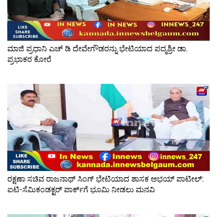
ಮಾಜಿ ಪ್ರಧಾನಿ ಎಚ್ ಡಿ ದೇವೇಗೌಡರನ್ನು ಭೇಟಿಯಾದ ಪದ್ಮಶ್ರೀ ಡಾ.
ಪ್ರಭಾಕರ ಕೋರೆ
ರಕ್ಷಣಾ ಸಚಿವ ರಾಜನಾಥ್ ಸಿಂಗ್ ಭೇಟಿಯಾದ ಶಾಸಕ ಅಭಯ್ ಪಾಟೀಲ್:
ಐಟಿ-ಸೆಮಿಕಂಡಕ್ಟರ್ ಪಾರ್ಕ್‌ಗೆ ಭೂಮಿ ನೀಡಲು ಮನವಿ